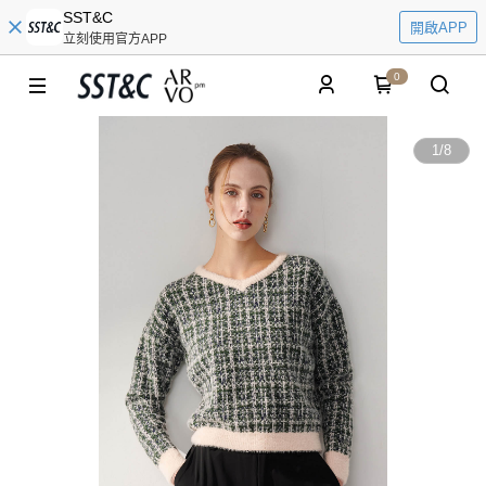
SST&C
開啟APP
立刻使用官方APP
0
1
/
8