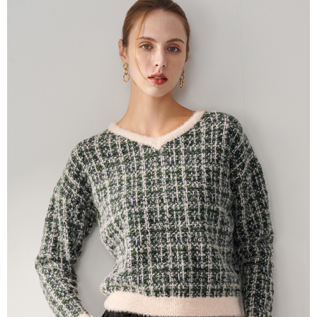
１．簡單：不需註冊會員、不需綁卡、不需儲值。
運送方式
２．便利：只要手機號碼，簡訊認證，即可結帳。
３．安心：先確認商品／服務後，再付款。
新竹物流宅配
每筆NT$120，滿NT$3,000(含以上)免運費
【「AFTEE先享後付」結帳流程】
１．於結帳方式選擇「AFTEE先享後付」後，將跳轉至「AFTEE先享後付」
新竹物流離島宅配
結帳頁面，進行簡訊認證並確認金額後，即可完成結帳。
２．訂單成立數日內，您將收到繳費通知簡訊。
每筆NT$350，滿NT$3,500(含以上)免運費
３．收到繳費通知簡訊後14天內，點擊此簡訊中的連結，可透過四大超商／
ATM／網路銀行／等多元方式進行付款，方視為交易完成。
LINEX 宇迅國際
查看運費
※ 請注意：結帳手續完成當下不需立刻繳費，但若您需要取消訂單，請聯絡
購買商品的店家。未經商家同意取消之訂單仍視為有效，需透過AFTEE先享
後付繳納相關費用。
※ 交易是否成功請以「AFTEE先享後付 」之結帳頁面顯示為準，若有關於
是否繳費成功／繳費後需取消欲退款等相關疑問，請聯繫「AFTEE先享後付
客戶支援中心」
https://netprotections.freshdesk.com/support/home
【注意事項】
１．透過由恩沛科技股份有限公司提供之「AFTEE先享後付」服務完成之交
易，需依本服務之必要範圍內提供個人資料，並將交易相關給付款項請求債
權轉讓予恩沛科技股份有限公司。
２．關於個人資料處理事宜，請瀏覽以下網址：
https://aftee.tw/terms/#terms3
３．未成年的使用者請事先徵得法定代理人或監護人之同意方可使用
「AFTEE先享後付」，若未經同意申辦者引起之損失，本公司不負相關責