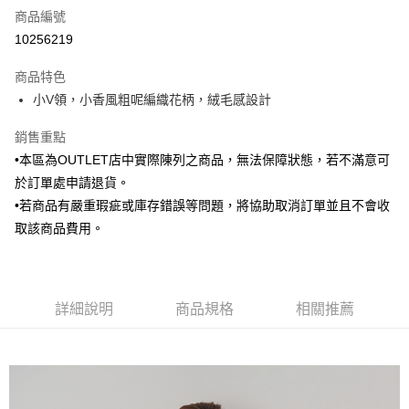
商品編號
信用卡分期付款
10256219
3 期 0 利率 每期
NT$420
21家銀行
商品特色
6 期 0 利率 每期
NT$210
21家銀行
合作金庫商業銀行
第一商業銀行
小V領，小香風粗呢編織花柄，絨毛感設計
華南商業銀行
彰化商業銀行
合作金庫商業銀行
第一商業銀行
LINE Pay
上海商業儲蓄銀行
台北富邦商業銀行
華南商業銀行
彰化商業銀行
銷售重點
國泰世華商業銀行
兆豐國際商業銀行
Apple Pay
上海商業儲蓄銀行
台北富邦商業銀行
•本區為OUTLET店中實際陳列之商品，無法保障狀態，若不滿意可
臺灣中小企業銀行
台中商業銀行
國泰世華商業銀行
兆豐國際商業銀行
於訂單處申請退貨。
匯豐（台灣）商業銀行
華泰商業銀行
街口支付
臺灣中小企業銀行
台中商業銀行
聯邦商業銀行
遠東國際商業銀行
•若商品有嚴重瑕疵或庫存錯誤等問題，將協助取消訂單並且不會收
匯豐（台灣）商業銀行
華泰商業銀行
悠遊付
元大商業銀行
永豐商業銀行
取該商品費用。
聯邦商業銀行
遠東國際商業銀行
玉山商業銀行
星展（台灣）商業銀行
元大商業銀行
永豐商業銀行
Google Pay
台新國際商業銀行
中國信託商業銀行
玉山商業銀行
星展（台灣）商業銀行
台灣樂天信用卡公司
台新國際商業銀行
中國信託商業銀行
全盈+PAY
台灣樂天信用卡公司
詳細說明
商品規格
相關推薦
AFTEE先享後付
相關說明
【關於「AFTEE先享後付」】
ATM付款
AFTEE先享後付是「在收到商品之後才付款」的支付方式。 讓您購物簡單
便利好安心！