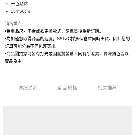
米色點點
华南商业银行
彰化商业银行
合作金库商业银行
第一商业银行
LINE Pay
154*50cm
上海商业储蓄银行
台北富邦商业银行
华南商业银行
彰化商业银行
国泰世华商业银行
兆丰国际商业银行
Apple Pay
上海商业储蓄银行
台北富邦商业银行
销售重点
台湾中小企业银行
台中商业银行
国泰世华商业银行
兆丰国际商业银行
•若商品尺寸不合或欲更換款式，請退貨後重新訂購。
汇丰（台湾）商业银行
华泰商业银行
街口支付
台湾中小企业银行
台中商业银行
联邦商业银行
远东国际商业银行
•為加速您取得商品的速度，SST&C採多個倉庫同時出貨、因此您的
汇丰（台湾）商业银行
华泰商业银行
悠遊付
元大商业银行
永丰商业银行
訂單可能分為不同包裹寄出。
联邦商业银行
远东国际商业银行
玉山商业银行
星展（台湾）商业银行
元大商业银行
永丰商业银行
•商品圖拍攝時皆有打光或因瀏覽螢幕不同有所差異，實際顏色皆以
Google Pay
台新国际商业银行
中国信托商业银行
玉山商业银行
星展（台湾）商业银行
實品為主。
台湾乐天信用卡公司
台新国际商业银行
中国信托商业银行
Plus PAY
台湾乐天信用卡公司
AFTEE先享后付
相关说明
详细说明
商品规格
相关推荐
一、關於 AFTEE先享後付
ATM付款
1. 於付款方式選擇AFTEE先享後付，將跳出AFTEE先享後付手機驗證視
窗。
2. 進行簡訊驗證之後，即可完成結帳手續。
运送方式
3. 訂單確認後不需事先繳費，商品會配送至您的指定地址。
4. 下訂完成後，您的手機會收到一封繳費通知簡訊，APP會員則會收到
新竹物流宅配
AFTEE APP推播通知。
每笔NT$120，满NT$3,000(含以上)免运费
5. 收到商品當下無需繳費，確認無誤後，請再利用繳費通知簡訊或AFTEE
APP於四大便利商店‧ATM/網銀等方式進行付款。