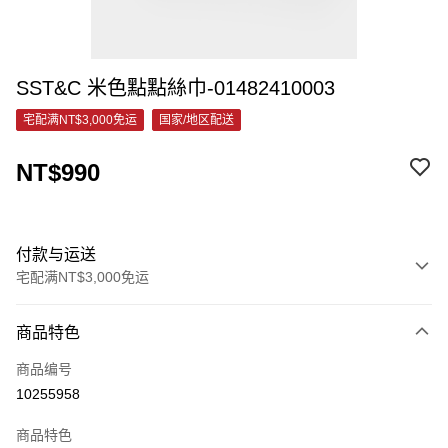
SST&C 米色點點絲巾-01482410003
宅配满NT$3,000免运
国家/地区配送
NT$990
付款与运送
宅配满NT$3,000免运
付款方式
商品特色
信用卡一次付款
商品编号
信用卡分期付款
10255958
3期 0利率，每期
NT$330
21家银行
商品特色
6期 0利率，每期
NT$165
21家银行
合作金库商业银行
第一商业银行