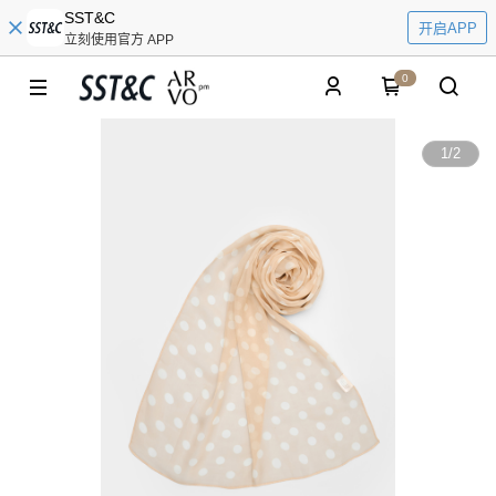
SST&C
开启APP
立刻使用官方 APP
0
1
/
2