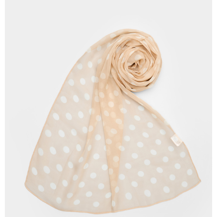
新竹物流離島宅配
請留意繳費期限為 14 天。唯有下載 AFTEE App 成為 AFTEE 會員者方能享
每笔NT$350，满NT$3,500(含以上)免运费
有最長 45 天內付款之服務。
LINEX 宇迅國際
查看运费
繳費期限，為商家向您請款的時間，再加上使用AFTEE可延長的天數所計算
出。使用AFTEE下訂可以延長您收到商品前的繳費天數，但無法保證一定能
夠在期限內收到商品(例如:預購商品或預計到貨時間較長者)。因此無論收到
商品與否，仍需要請您在AFTEE規定的時間內完成繳費。
二、付款限制
1. 初次使用 AFTEE 時，將依認證結果及本公司審查結果，核予每個人不同
之上限額度
2. 結帳金額須大於NT$30
3. 目前僅支援台灣會員
三、聲明條款
「AFTEE先享後付」(下稱本服務)乃由恩沛科技股份有限公司(下稱 AFTEE )
所提供，並由 AFTEE 向您收取款項。因使用本服務所須提供之個人資料(包
含但不限於訂購人姓名、電話，收件人姓名、電話、收件地址)，將交付予
AFTEE 於本服務必要服務範圍內運用。關於 AFTEE 對於個人資料之蒐集、
處理、利用，詳參 AFTEE 官網之『個人資料蒐集、處理及利用告知聲明』
（
https://aftee.tw/privacypolicy/
）。
若款項超過繳費期限，將根據當次的金額加收年利率 16% 的逾期滯納金。
未成年的使用者，請事先徵得法定代理人或監護人之同意方可使用