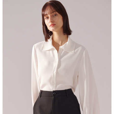
１．簡單：不需註冊會員、不需綁卡、不需儲值。
運送方式
２．便利：只要手機號碼，簡訊認證，即可結帳。
３．安心：先確認商品／服務後，再付款。
新竹物流宅配
每筆NT$120，滿NT$3,000(含以上)免運費
【「AFTEE先享後付」結帳流程】
１．於結帳方式選擇「AFTEE先享後付」後，將跳轉至「AFTEE先享後付」
新竹物流離島宅配
結帳頁面，進行簡訊認證並確認金額後，即可完成結帳。
２．訂單成立數日內，您將收到繳費通知簡訊。
每筆NT$350，滿NT$3,500(含以上)免運費
３．收到繳費通知簡訊後14天內，點擊此簡訊中的連結，可透過四大超商／
ATM／網路銀行／等多元方式進行付款，方視為交易完成。
LINEX 宇迅國際
查看運費
※ 請注意：結帳手續完成當下不需立刻繳費，但若您需要取消訂單，請聯絡
購買商品的店家。未經商家同意取消之訂單仍視為有效，需透過AFTEE先享
後付繳納相關費用。
※ 交易是否成功請以「AFTEE先享後付 」之結帳頁面顯示為準，若有關於
是否繳費成功／繳費後需取消欲退款等相關疑問，請聯繫「AFTEE先享後付
客戶支援中心」
https://netprotections.freshdesk.com/support/home
【注意事項】
１．透過由恩沛科技股份有限公司提供之「AFTEE先享後付」服務完成之交
易，需依本服務之必要範圍內提供個人資料，並將交易相關給付款項請求債
權轉讓予恩沛科技股份有限公司。
２．關於個人資料處理事宜，請瀏覽以下網址：
https://aftee.tw/terms/#terms3
３．未成年的使用者請事先徵得法定代理人或監護人之同意方可使用
「AFTEE先享後付」，若未經同意申辦者引起之損失，本公司不負相關責