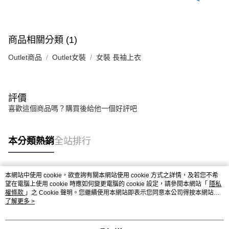
商品相關分類 (1)
Outlet商品
Outlet女裝
女裝 長袖上衣
評價
喜歡這個商品嗎？購買後給他一個好評吧
本分類熱銷
全站排行
本網站中使用 cookie，欲查詢有關本網站使用 cookie 方式之詳情，及若您不希
熱門標籤
望在電腦上使用 cookie 時應如何變更電腦的 cookie 設定，請參閱本網站「
隱私
權條款
」之 Cookie 聲明。您繼續使用本網站即表示您同意本公司得按本網站使
用條款之 Cookie 聲明使用 cookie。
了解更多 >