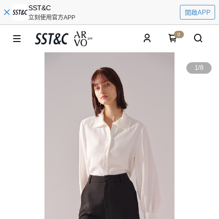
SST&C
開啟APP
立刻使用官方APP
0
1
/
8