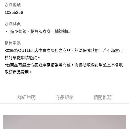
商品編號
信用卡分期付款
10255256
3 期 0 利率 每期
NT$438
21家銀行
商品特色
6 期 0 利率 每期
NT$219
21家銀行
合作金庫商業銀行
第一商業銀行
造型翻領，稍短版衣身，抽皺袖口
華南商業銀行
彰化商業銀行
合作金庫商業銀行
第一商業銀行
LINE Pay
上海商業儲蓄銀行
台北富邦商業銀行
華南商業銀行
彰化商業銀行
銷售重點
國泰世華商業銀行
兆豐國際商業銀行
Apple Pay
上海商業儲蓄銀行
台北富邦商業銀行
•本區為OUTLET店中實際陳列之商品，無法保障狀態，若不滿意可
臺灣中小企業銀行
台中商業銀行
國泰世華商業銀行
兆豐國際商業銀行
於訂單處申請退貨。
匯豐（台灣）商業銀行
華泰商業銀行
街口支付
臺灣中小企業銀行
台中商業銀行
聯邦商業銀行
遠東國際商業銀行
•若商品有嚴重瑕疵或庫存錯誤等問題，將協助取消訂單並且不會收
匯豐（台灣）商業銀行
華泰商業銀行
悠遊付
元大商業銀行
永豐商業銀行
取該商品費用。
聯邦商業銀行
遠東國際商業銀行
玉山商業銀行
星展（台灣）商業銀行
元大商業銀行
永豐商業銀行
Google Pay
台新國際商業銀行
中國信託商業銀行
玉山商業銀行
星展（台灣）商業銀行
台灣樂天信用卡公司
台新國際商業銀行
中國信託商業銀行
全盈+PAY
台灣樂天信用卡公司
詳細說明
商品規格
相關推薦
AFTEE先享後付
相關說明
【關於「AFTEE先享後付」】
ATM付款
AFTEE先享後付是「在收到商品之後才付款」的支付方式。 讓您購物簡單
便利好安心！