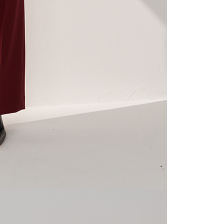
oleh AFTEE, sila jangan gunakan perkhidmatan ini.