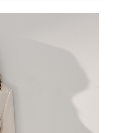
h pesanan disahkan, anda akan menerima SMS pembayaran
sanan | Penghantaran percuma untuk pesanan
hli aplikasi akan menerima pemberitahuan tolak aplikasi
atau lebih
ayaran diperlukan apabila anda menerima produk. Sila buat
n di empat kedai serbaneka utama, ATM atau perbankan
離島宅配
ian dengan SMS pembayaran atau pemberitahuan tolak
sanan | Penghantaran percuma untuk pesanan
FTEE.
atau lebih
 perhatian bahawa tempoh pembayaran adalah 14 hari. Walau
un, bagi mereka yang telah memuat turun Aplikasi AFTEE
宇迅國際
Kadar Penghantaran
tar sebagai ahli AFTEE boleh menikmati tempoh
n sehingga 45 hari.
mbayaran dikira dari masa kedai meminta pembayaran anda,
engan bilangan hari yang boleh dilanjutkan oleh AFTEE.
h melanjutkan tempoh pembayaran anda sebelum anda
pesanan. Walau bagaimanapun, tiada jaminan bahawa anda
erima pesanan anda semasa tempoh pembayaran (cth.:
apesanan atau produk yang mungkin mengambil masa yang
 untuk dihantar). Oleh itu, anda dikehendaki membuat
n kepada AFTEE dalam tempoh sama ada anda menerima
katan Pembayaran
yang diperakui untuk pengguna kali pertama boleh sehingga