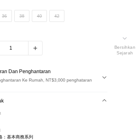
36
38
40
42
Bersihkan
Sejarah
ran Dan Penghantaran
ghantaran Ke Rumah, NT$3,000 penghataran
Pembayaran
uk
t (Bayaran Penuh)
k
ad Kredit
k
ran pada kadar faedah 0,
NT$539
setiap ansuran
格：基本商務系列