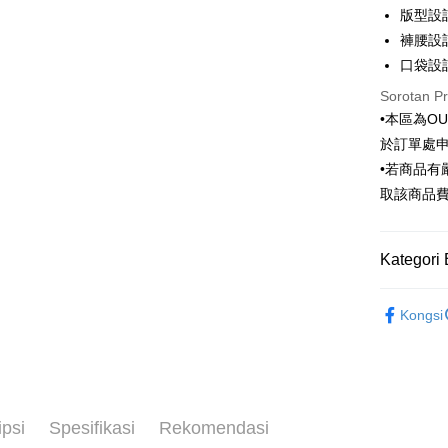
6 ansu
Taiw
版型設
Hua 
ansura
褲腰設
Ban
Taiwan 
口袋設
LINE Pay
The 
Hua Na
Comm
Sorotan P
Apple Pay
The Sh
Ban
•本區為O
Saving
Bank
JKOPAY
於訂單處
Bank Ca
•若商品
Taiw
Easy Walle
Taiwan 
取該商品
HSBC Ba
Google Pa
HSBC
Union B
Limi
Yuanta
Plus PAY
Kategori 
Unio
Bank K
AFTEE
Bank An
Outlet商品
Yuan
Deskripsi
Syarika
Kongsi
Bank
Pertama, 
Taiwan
Bank
Pemindah
Kemudian
Tais
1. Dengan
Syari
pengesaha
2. Anda b
Raku
Pilihan 
3. Tiada b
ipsi
Spesifikasi
Rekomendasi
dihantar k
新竹物流