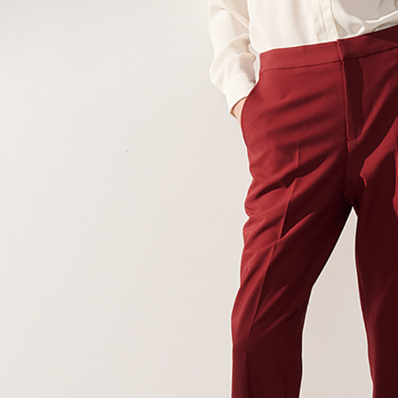
NT$10,000.
berdasarka
2. Amaun p
3. Pada ma
Ketiga, Sy
Perkhidma
NP Taiwan
akan meng
pembeli, n
untuk peng
Pengumpul
(https://aft
Jumlah yan
kelulusan 
pembayara
20% setah
mendapatk
untuk men
Sila hubun
mempunyai
penggunaan
peribadi y