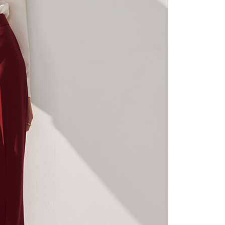
 Amaun diperakui sebenar yang diluluskan akan
n keputusan pensijilan dan semakan oleh AFTEE.
erbelanjaan minimum mestilah lebih besar daripada NT$20.
sa ini hanya tersedia untuk ahli Taiwan.
arat Perkhidmatan
tan AFTEE Beli Sekarang Bayar Kemudian disediakan oleh
, Inc. dan AFTEE akan membuat bil kepada pengguna. AFTEE
gunakan data peribadi yang dikumpul (termasuk nama
o. telefon, nama penerima, no. telefon, alamat penerima)
gunaan perkhidmatan. Sila rujuk kepada "Penyata
an Data Peribadi, Pemprosesan, Penggunaan"
ee.tw/privacypolicy/
) untuk maklumat lanjut.
g diperakui untuk pengguna kali pertama yang lulus
boleh sehingga NT$10,000. Jika pengguna tidak membuat
n dalam tempoh tersebut, yuran pembayaran lewat sebanyak
un akan dikenakan. Pengguna bawah umur dikehendaki
an kebenaran daripada ibu bapa atau penjaga yang sah
ggunakan AFTEE.
gi NP Taiwan Inc. di
cs_tw@netprotections.co.jp
jika anda
 sebarang kebimbangan mengenai pemprosesan dan
 pada data peribadi. Jika anda tidak bersetuju dengan data
ang disenaraikan seperti di atas akan dikumpul dan