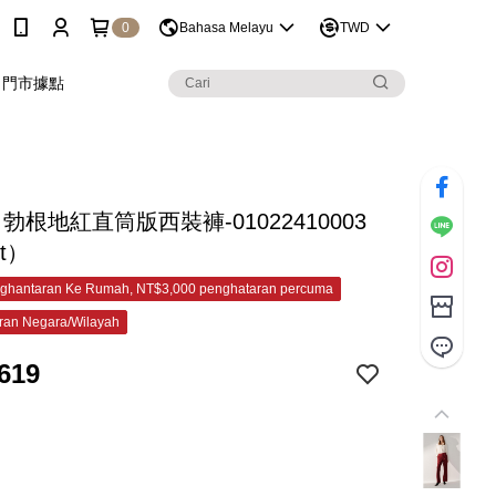
0
Bahasa Melayu
TWD
門市據點
C 勃根地紅直筒版西裝褲-01022410003
et）
ghantaran Ke Rumah, NT$3,000 penghataran percuma
ran Negara/Wilayah
619