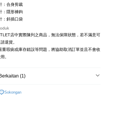
21 Bank
ran pada kadar faedah 0,
NT$269
setiap
an Cooperative Bank
Bank Komersial Pertama
計：合身剪裁
Nan Commercial
Chang Hwa Commercial
n
21 Bank
計：隱形褲鉤
k
Bank
Cooperative Bank
Bank Komersial Pertama
計：斜插口袋
Shanghai
Bank Komersial Taipei
n Commercial Bank
Chang Hwa Commercial Bank
ercial & Savings
Fubon
roduk
anghai Commercial &
Bank Komersial Taipei Fubon
k
UTLET店中實際陳列之商品，無法保障狀態，若不滿意可
s Bank
 Cathay United
Mega International
申請退貨。
thay United
Mega International Commercial
Commercial Bank
Bank
有嚴重瑕疵或庫存錯誤等問題，將協助取消訂單並且不會收
an Business Bank
Taichung Commercial
t
Business Bank
Taichung Commercial Bank
費用。
Bank
nk (Taiwan) Limited
Hwatai Bank
y
 Bank (Taiwan)
Hwatai Bank
ank of Taiwan
Far Eastern International Bank
ted
 Commercial Bank
Bank SinoPac
Berkaitan (1)
n Bank of Taiwan
Far Eastern International
omersial E.SUN
DBS Bank
Bank
tarabangsa Taishin
Bank CTBC
Outlet女裝
女裝 西裝褲
ta Commercial Bank
Bank SinoPac
t Kad Kredit Rakuten
Sokongan
 Komersial E.SUN
DBS Bank
Mengenai Perkhidmatan AFTEE Beli Sekarang Bayar
 Antarabangsa
Bank CTBC
an ATM
hin
 memilih AFTEE sebagai kaedah pembayaran, mesej
kat Kad Kredit
n AFTEE akan muncul.
oleh meneruskan pembayaran selepas pengesahan SMS.
ten Taiwan
Penghantaran
ayaran diperlukan apabila pesanan disahkan. Produk akan
e alamat yang ditetapkan.
宅配