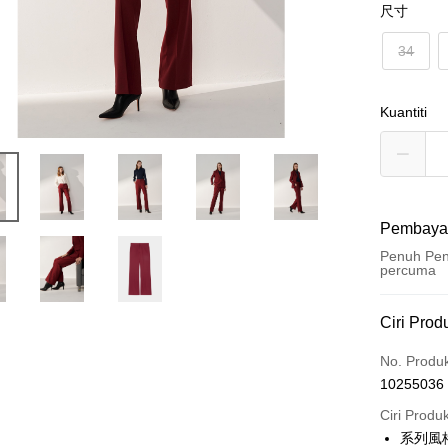
尺寸
34
Kuantiti
Pembaya
Penuh Pen
percuma
Kaedah 
Ciri Prod
Kad Kredi
No. Produ
10255036
Ansuran K
Ciri Produ
3 ansu
系列風