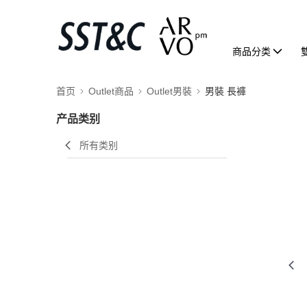
商品分类
首页
Outlet商品
Outlet男裝
男裝 長褲
产品类别
所有类别