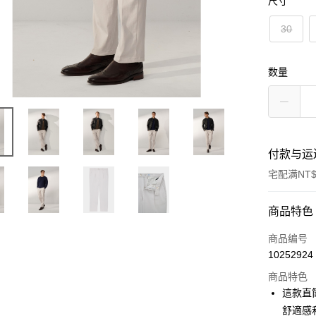
尺寸
30
数量
付款与运
宅配满NT$
付款方式
商品特色
信用卡一
商品编号
10252924
信用卡分
商品特色
3期 0
這款直
6期 0
合作金
舒適感