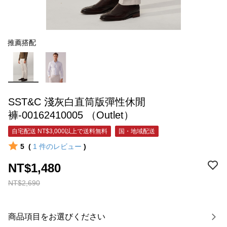
推薦搭配
SST&C 淺灰白直筒版彈性休閒
褲-00162410005 （Outlet）
自宅配送 NT$3,000以上で送料無料
国・地域配送
5
(
1
件のレビュー
)
NT$1,480
NT$2,690
商品項目をお選びください