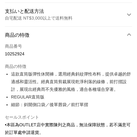
支払いと配送方法
自宅配送 NT$3,000以上で送料無料
お支払い方法
商品の特徴
クレジットカード1回払い
商品番号
クレジットカード分割払い
10252924
3回払い、金利0、毎回
NT$493
21行の銀行
商品の特徴
6回払い、金利0、毎回
NT$246
21行の銀行
合作金庫商業銀行
第一商業銀行
這款直筒版彈性休閒褲，選用經典斜紋彈性布料，提供卓越的舒
華南商業銀行
彰化商業銀行
合作金庫商業銀行
第一商業銀行
LINE Pay
適感和靈活性。經典直筒剪裁展現乾淨利落的線條，前打摺設
上海商業儲蓄銀行
台北富邦商業銀行
華南商業銀行
彰化商業銀行
国泰世華商業銀行
兆豐國際商業銀行
計，展現出經典而不失優雅的風格，適合各種場合穿著。
Apple Pay
上海商業儲蓄銀行
台北富邦商業銀行
台湾中小企業銀行
台中商業銀行
REGULAR直筒版
国泰世華商業銀行
兆豐國際商業銀行
HSBC(台湾)商業銀行
華泰商業銀行
JKOPAY
台湾中小企業銀行
台中商業銀行
細節：斜開側口袋／後單唇袋／前打單摺
聯邦商業銀行
遠東国際商業銀行
HSBC(台湾)商業銀行
華泰商業銀行
Easy Wallet
元大商業銀行
永豐商業銀行
聯邦商業銀行
遠東国際商業銀行
セールスポイント
玉山商業銀行
星展(台湾)商業銀行
元大商業銀行
永豐商業銀行
Google Pay
•本區為OUTLET店中實際陳列之商品，無法保障狀態，若不滿意可
台新國際商業銀行
中国信託商業銀行
玉山商業銀行
星展(台湾)商業銀行
於訂單處申請退貨。
台湾楽天クレジットカード会社
台新國際商業銀行
中国信託商業銀行
Plus Pay