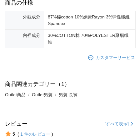
商品の仕様
外觀成分
87%棉cotton 10%嫘縈Rayon 3%彈性纖維
Spandex
內裡成分
30%COTTON棉 70%POLYESTER聚酯纖
維
カスタマーサービス
商品関連カテゴリー（1）
Outlet商品
Outlet男裝
男裝 長褲
レビュー
[すべて表示]
5
(
1
件のレビュー
)