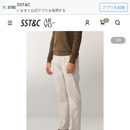
SST&C
アプリを起動
いますぐ公式アプリを使用する
0
1
/
9