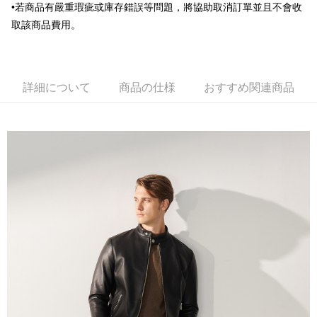
•若商品有嚴重瑕疵或庫存錯誤等問題，將協助取消訂單並且不會收
台湾楽天クレジットカード会社
AFTEE代金後払い
取該商品費用。
説明
一、 AFTEE代金後払いについて
ATM払い
1.お支払い方法でAFTEE代金後払いを選択すると、携帯電話認証ウィンド
ウが表示されます。
詳細について
商品の仕様
おすすめ関連商品
2.SMSで認証してお支払い手続を進めてください。
配送方法
3.注文するときのお支払いは不要です。商品はご指定の住所に配送されま
す。
新竹物流宅配
4.ご注文が完了すると、携帯に支払い通知のSMSが届きます。アプリ会員
配送毎にNT$120、NT$3,000以上で送料無料
の場合は、AFTEE アプリプッシュ通知が届きます。
5.商品受け取り時のお支払いは不要です。商品を確かめてから、SMSまた
新竹物流離島宅配
はアプリの通知に従って、4大コンビニ、またはATM/オンラインバンキン
グでお支払いください。
配送毎にNT$350、NT$3,500以上で送料無料
代金納付期限は最短で 14 日以内ですので、ご注意ください。AFTEE アプ
LINEX 宇迅國際
送料を確認
リをダウンロードして AFTEE 会員になるとお支払い期限を最長 45 日以内
まで延長できます。
お支払期限は、ショップが請求した期日と、AFTEEで延長できる日数をも
とに計算されます。AFTEEで注文すると、商品を受け取るまで支払い期限
を延長できますが、商品を期限内に受け取れない場合があります（例：予
約商品や商品到着日が比較的遅い商品）。そのため、商品到着の有無に関
わらず、AFTEEで指定された期限内にお支払いください。