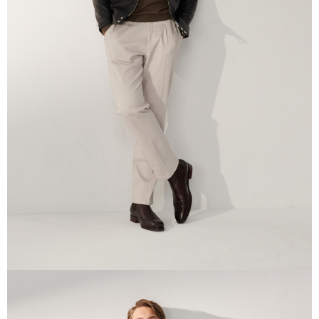
二、支払い限度額
1.初回 AFTEEを ご利用の際に、認証結果及び当社の審査の結果に基づ
き、限度額が設定されます。
2.決済金額は最低NT$20です。
3.現在、台湾の会員のみご利用いただけます。
三、利用規約「AFTEE代金後払い」（以下当サービスという）はネットプ
ロテクションズ（以下 AFTEE という）が提供し、AFTEEが代金を徴収し
ます。当サービスご利用の際に提供しなければならない個人情報（注文者
の氏名、電話番号、受取人の氏名、電話番号、受取人住所を含むがこれに
限らない）は、AFTEEに渡され当サービスで必要な範囲内で利用されま
す。AFTEEの個人情報の収集、処理、利用について、詳細はAFTEE公式ホ
ームページの『個人情報の収集、処理及び利用に関する声明』をご参照く
ださい（
https://aftee.tw/privacypolicy/
）。
AFTEEの初回ご利用の際に、審査を通過すれば、最高額がNT$10,000にな
ります。支払い期限を過ぎた場合、その金額に基づいて年利20%の遅延滞
納金が加算されます。未成年の利用者は、事前に法定代理人または後見人
の同意を得ればAFTEEをご利用いただけます。
個人情報の処理、利用について疑問がある、または関連する法律の権利を
行使したい場合は、ネットプロテクションズ
cs_tw@netprotections.co.jp
にご連絡ください。上記に示した個人情報を、必要な購入注文書とあわせ
てAFTEEにご提供いただく、またはAFTEEにあなたの個人情報の収集、処