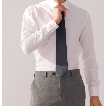
Tempoh pembayaran dikira dari masa kedai meminta pembayaran anda,
ditambah dengan bilangan hari yang boleh dilanjutkan oleh AFTEE. Anda
boleh melanjutkan tempoh pembayaran anda sebelum anda menerima
pesanan. Walau bagaimanapun, tiada jaminan bahawa anda boleh
menerima pesanan anda semasa tempoh pembayaran (cth.: produk
prapesanan atau produk yang mungkin mengambil masa yang lebih
lama untuk dihantar). Oleh itu, anda dikehendaki membuat pembayaran
kepada AFTEE dalam tempoh sama ada anda menerima pesanan.
Kedua, Sekatan Pembayaran
1. Jumlah yang diperakui untuk pengguna kali pertama boleh sehingga
NT$10,000. Amaun diperakui sebenar yang diluluskan akan berdasarkan
keputusan pensijilan dan semakan oleh AFTEE.
2. Amaun perbelanjaan minimum mestilah lebih besar daripada NT$20.
3. Pada masa ini hanya tersedia untuk ahli Taiwan.
Ketiga, Syarat Perkhidmatan
Perkhidmatan AFTEE Beli Sekarang Bayar Kemudian disediakan oleh NP
Taiwan, Inc. dan AFTEE akan membuat bil kepada pengguna. AFTEE
akan menggunakan data peribadi yang dikumpul (termasuk nama
pembeli, no. telefon, nama penerima, no. telefon, alamat penerima) untuk
penggunaan perkhidmatan. Sila rujuk kepada "Penyata Pengumpulan
Data Peribadi, Pemprosesan, Penggunaan"
(https://aftee.tw/privacypolicy/
) untuk maklumat lanjut.