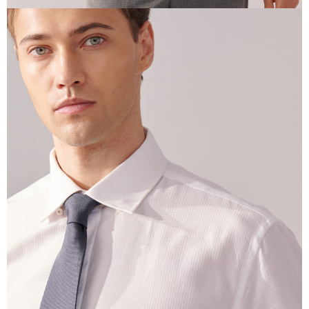
Jumlah yang diperakui untuk pengguna kali pertama yang lulus
kelulusan boleh sehingga NT$10,000. Jika pengguna tidak membuat
pembayaran dalam tempoh tersebut, yuran pembayaran lewat sebanyak
20% setahun akan dikenakan. Pengguna bawah umur dikehendaki
mendapatkan kebenaran daripada ibu bapa atau penjaga yang sah
untuk menggunakan AFTEE.
Sila hubungi NP Taiwan Inc. di
cs_tw@netprotections.co.jp
jika anda
mempunyai sebarang kebimbangan mengenai pemprosesan dan
penggunaan pada data peribadi. Jika anda tidak bersetuju dengan data
peribadi yang disenaraikan seperti di atas akan dikumpul dan digunakan
oleh AFTEE, sila jangan gunakan perkhidmatan ini.