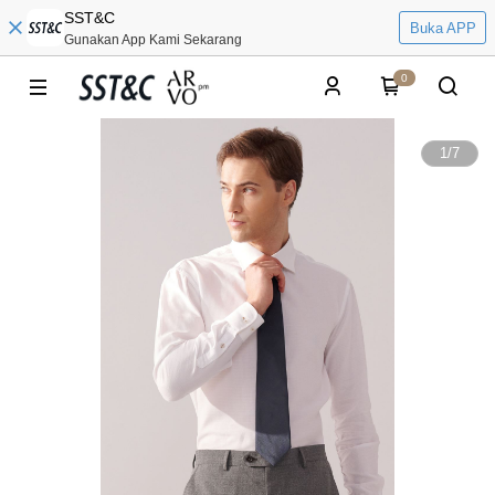
SST&C
Buka APP
Gunakan App Kami Sekarang
0
1
/
7