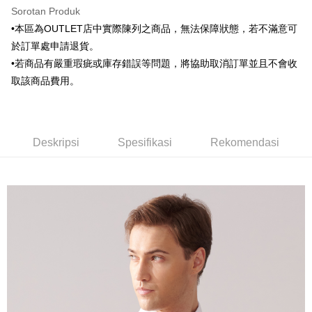
HSBC Bank (Taiwan) Limited
Hwatai Bank
Google Pay
Sorotan Produk
HSBC Bank (Taiwan)
Hwatai Bank
Union Bank of Taiwan
Far Eastern International Bank
Limited
•本區為OUTLET店中實際陳列之商品，無法保障狀態，若不滿意可
Yuanta Commercial Bank
Bank SinoPac
Plus PAY
Union Bank of Taiwan
Far Eastern International
於訂單處申請退貨。
Bank Komersial E.SUN
DBS Bank
Bank
AFTEE
•若商品有嚴重瑕疵或庫存錯誤等問題，將協助取消訂單並且不會收
Bank Antarabangsa Taishin
Bank CTBC
Yuanta Commercial Bank
Bank SinoPac
Deskripsi
Syarikat Kad Kredit Rakuten
取該商品費用。
Bank Komersial E.SUN
DBS Bank
Taiwan
Pertama, Mengenai Perkhidmatan AFTEE Beli Sekarang Bayar Kemudian
Bank Antarabangsa
Bank CTBC
Pemindahan ATM
1. Dengan memilih AFTEE sebagai kaedah pembayaran, mesej
Taishin
pengesahan AFTEE akan muncul.
Syarikat Kad Kredit
2. Anda boleh meneruskan pembayaran selepas pengesahan SMS.
Pilihan Penghantaran
Deskripsi
Spesifikasi
Rekomendasi
Rakuten Taiwan
3. Tiada bayaran diperlukan apabila pesanan disahkan. Produk akan
dihantar ke alamat yang ditetapkan.
新竹物流宅配
4. Setelah pesanan disahkan, anda akan menerima SMS pembayaran
NT$120/pesanan | Penghantaran percuma untuk pesanan
manakala ahli aplikasi akan menerima pemberitahuan tolak aplikasi
NT$3,000 atau lebih
AFTEE.
5. Tiada bayaran diperlukan apabila anda menerima produk. Sila buat
pembayaran di empat kedai serbaneka utama, ATM atau perbankan
新竹物流離島宅配
dalam talian dengan SMS pembayaran atau pemberitahuan tolak aplikasi
NT$350/pesanan | Penghantaran percuma untuk pesanan
AFTEE.
NT$3,500 atau lebih
Sila ambil perhatian bahawa tempoh pembayaran adalah 14 hari. Walau
LINEX 宇迅國際
bagaimanapun, bagi mereka yang telah memuat turun Aplikasi AFTEE
Kadar Penghantaran
dan mendaftar sebagai ahli AFTEE boleh menikmati tempoh pembayaran
sehingga 45 hari.