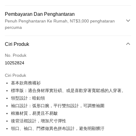
Pembayaran Dan Penghantaran
Penuh Penghantaran Ke Rumah, NT$3,000 penghataran
percuma
Kaedah Pembayaran
Ciri Produk
Kad Kredit (Bayaran Penuh)
No. Produk
Ansuran Kad Kredit
10252824
3 ansuran pada kadar faedah 0,
NT$383
setiap ansuran
Ciri Produk
21 Bank
6 ansuran pada kadar faedah 0,
NT$191
setiap
Taiwan Cooperative Bank
Bank Komersial Pertama
基本款商務襯衫
Hua Nan Commercial
Chang Hwa Commercial
ansuran
21 Bank
Bank
Bank
標準版：適合身材厚實壯碩、或是喜歡穿著寬鬆感的人穿著。
Taiwan Cooperative Bank
Bank Komersial Pertama
LINE Pay
The Shanghai
Bank Komersial Taipei
領型設計：暗釦領
Hua Nan Commercial Bank
Chang Hwa Commercial Bank
Commercial & Savings
Fubon
袖口設計：弧形口腕，平行雙扣設計，可調整袖圍
Apple Pay
The Shanghai Commercial &
Bank Komersial Taipei Fubon
Bank
Savings Bank
棉滌材質，易燙且不易皺
Bank Cathay United
Mega International
JKOPAY
Bank Cathay United
Mega International Commercial
後背活褶設計，增加尺寸彈性
Commercial Bank
Bank
領口、袖口、門襟做異色拼布設計，避免明顯髒汙
Taiwan Business Bank
Taichung Commercial
Easy Wallet
Taiwan Business Bank
Taichung Commercial Bank
Bank