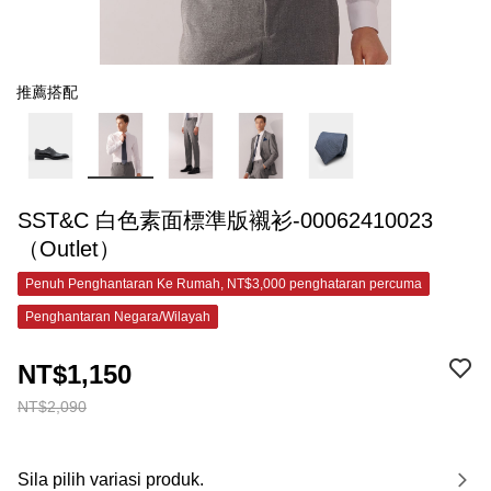
推薦搭配
SST&C 白色素面標準版襯衫-00062410023
（Outlet）
Penuh Penghantaran Ke Rumah, NT$3,000 penghataran percuma
Penghantaran Negara/Wilayah
NT$1,150
NT$2,090
Sila pilih variasi produk.