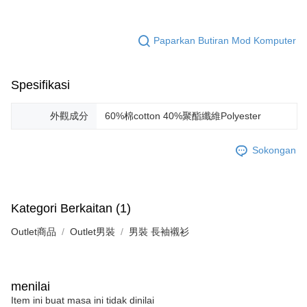
Paparkan Butiran Mod Komputer
Spesifikasi
外觀成分
60%棉cotton 40%聚酯纖維Polyester
Sokongan
Kategori Berkaitan (1)
Outlet商品
Outlet男裝
男裝 長袖襯衫
menilai
Item ini buat masa ini tidak dinilai