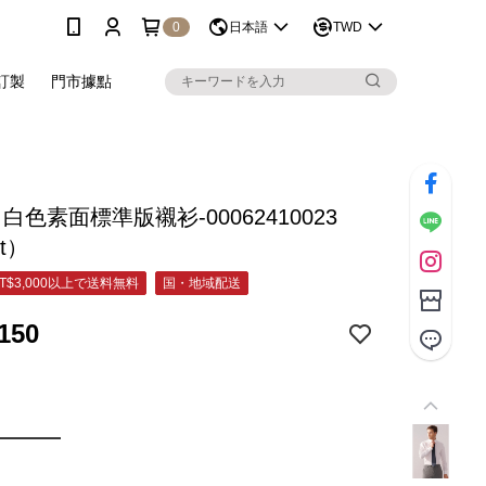
0
日本語
TWD
訂製
門市據點
C 白色素面標準版襯衫-00062410023
et）
T$3,000以上で送料無料
国・地域配送
150