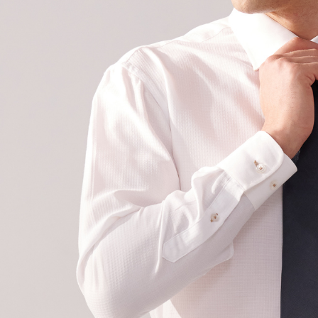
されます。
AFTEE
明』をご
AFTEE
なります。
延滞納金
後見人の同
個人情報
を行使し
cs_tw@netp
を、必要な
AFTEE
意いただ