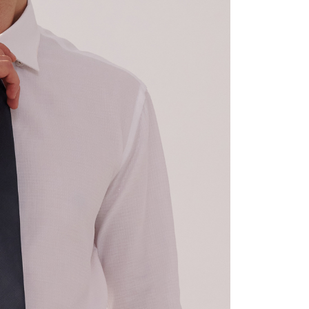
AFTEEの個人情報の収集、処理、利用について、詳細は
公式ホームページの『個人情報の収集、処理及び利用に関する声
参照ください（
https://aftee.tw/privacypolicy/
）。
の初回ご利用の際に、審査を通過すれば、最高額がNT$10,000に
支払い期限を過ぎた場合、その金額に基づいて年利20%の遅
が加算されます。未成年の利用者は、事前に法定代理人または
意を得ればAFTEEをご利用いただけます。
の処理、利用について疑問がある、または関連する法律の権利
たい場合は、ネットプロテクションズ
rotections.co.jp
にご連絡ください。上記に示した個人情報
購入注文書とあわせてAFTEEにご提供いただく、または
にあなたの個人情報の収集、処理、利用を許可することににご同
けない場合は、当サービスを選択しないでください。