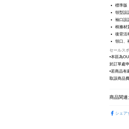
6回払
合作金
標準版
華南商
合作金
領型設
LINE Pay
上海商
華南商
袖口設
国泰世
Apple Pay
上海商
棉滌材
台湾中
国泰世
後背活
HSBC
JKOPAY
台湾中
聯邦商
領口、
HSBC
Easy Walle
元大商
聯邦商
セールス
玉山商
元大商
Google Pa
•本區為O
台新國
玉山商
於訂單處
台湾楽
台新國
Plus Pay
•若商品
台湾楽
AFTEE
取該商品
説明
一、 AF
ATM払い
1.お支払
商品関連
ドウが表
2.SMS
Outlet商品
3.注文す
配送方法
シェア
す。
4.ご注文
新竹物流
員の場合は