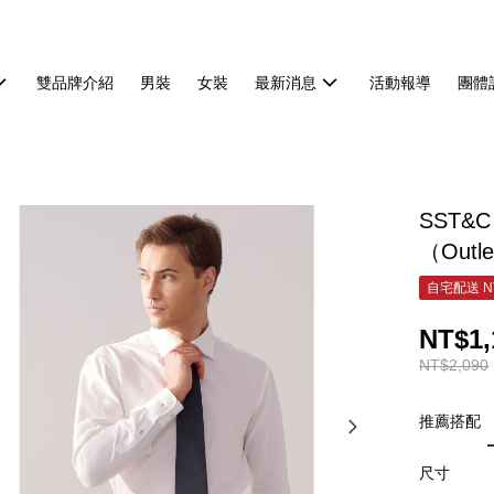
雙品牌介紹
男裝
女裝
最新消息
活動報導
團體
SST&
（Outl
自宅配送 N
NT$1,
NT$2,090
推薦搭配
尺寸