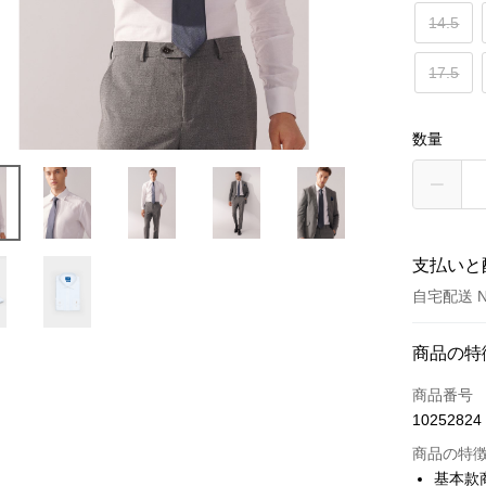
14.5
17.5
数量
支払いと
自宅配送 N
お支払い
商品の特
クレジット
商品番号
10252824
クレジッ
商品の特
3回払
基本款