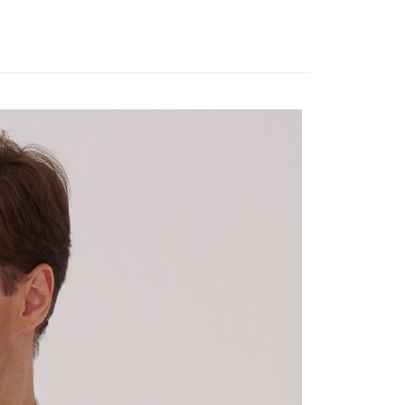
$120、NT$3,000以上で送料無料
け取り時のお支払いは不要です。商品を確かめてから、SMSま
の通知に従って、4大コンビニ、またはATM/オンラインバンキ
離島宅配
支払いください。
$350、NT$3,500以上で送料無料
限は最短で 14 日以内ですので、ご注意ください。AFTEE ア
ンロードして AFTEE 会員になるとお支払い期限を最長 45 日
宇迅國際
送料を確認
延長できます。
は、ショップが請求した期日と、AFTEEで延長できる日数を
されます。AFTEEで注文すると、商品を受け取るまで支払い
長できますが、商品を期限内に受け取れない場合があります
約商品や商品到着日が比較的遅い商品）。そのため、商品到着
わらず、AFTEEで指定された期限内にお支払いください。
い限度額
AFTEEを ご利用の際に、認証結果及び当社の審査の結果に基づ
額が設定されます。
は最低NT$20です。
台湾の会員のみご利用いただけます。
約「AFTEE代金後払い」（以下当サービスという）はネット
ョンズ（以下 AFTEE という）が提供し、AFTEEが代金を徴収
当サービスご利用の際に提供しなければならない個人情報（注
名、電話番号、受取人の氏名、電話番号、受取人住所を含むが
ない）は、AFTEEに渡され当サービスで必要な範囲内で利用