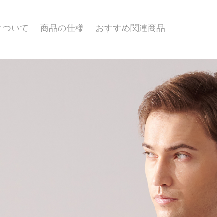
配送毎にNT
5.商品受
たはアプリ
新竹物流
ングでお
について
商品の仕様
おすすめ関連商品
配送毎にNT
代金納付期
プリをダウ
LINEX 
以内まで
お支払期限
もとに計算
期限を延
（例：予
の有無に関
二、支払
1.初回 
き、限度
2.決済金額
3.現在、
三、利用規
プロテクシ
します。
文者の氏
これに限ら