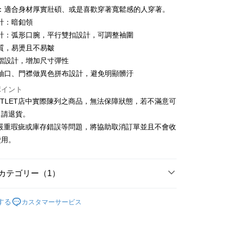
い、金利0、毎回
NT$191
21行の銀行
庫商業銀行
第一商業銀行
：適合身材厚實壯碩、或是喜歡穿著寬鬆感的人穿著。
業銀行
彰化商業銀行
庫商業銀行
第一商業銀行
計：暗釦領
業儲蓄銀行
台北富邦商業銀行
業銀行
彰化商業銀行
計：弧形口腕，平行雙扣設計，可調整袖圍
華商業銀行
兆豐國際商業銀行
業儲蓄銀行
台北富邦商業銀行
質，易燙且不易皺
小企業銀行
台中商業銀行
華商業銀行
兆豐國際商業銀行
褶設計，增加尺寸彈性
(台湾)商業銀行
華泰商業銀行
小企業銀行
台中商業銀行
業銀行
遠東国際商業銀行
袖口、門襟做異色拼布設計，避免明顯髒汙
(台湾)商業銀行
華泰商業銀行
t
業銀行
永豐商業銀行
業銀行
遠東国際商業銀行
ポイント
業銀行
星展(台湾)商業銀行
業銀行
永豐商業銀行
y
UTLET店中實際陳列之商品，無法保障狀態，若不滿意可
際商業銀行
中国信託商業銀行
業銀行
星展(台湾)商業銀行
申請退貨。
天クレジットカード会社
際商業銀行
中国信託商業銀行
有嚴重瑕疵或庫存錯誤等問題，將協助取消訂單並且不會收
天クレジットカード会社
代金後払い
費用。
TEE代金後払いについて
い方法でAFTEE代金後払いを選択すると、携帯電話認証ウィン
カテゴリー（1）
示されます。
で認証してお支払い手続を進めてください。
Outlet男裝
男裝 長袖襯衫
るときのお支払いは不要です。商品はご指定の住所に配送されま
する
カスタマーサービス
が完了すると、携帯に支払い通知のSMSが届きます。アプリ会
宅配
、AFTEE アプリプッシュ通知が届きます。