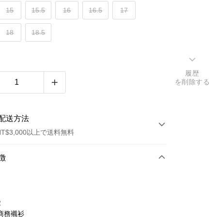
15
15.5
16
16.5
17
18
18.5
履歴
を削除する
配送方法
T$3,000以上で送料無料
方法
徴
カード1回払い
トカード分割払い
徴
い、金利0、毎回
NT$383
21行の銀行
商務襯衫