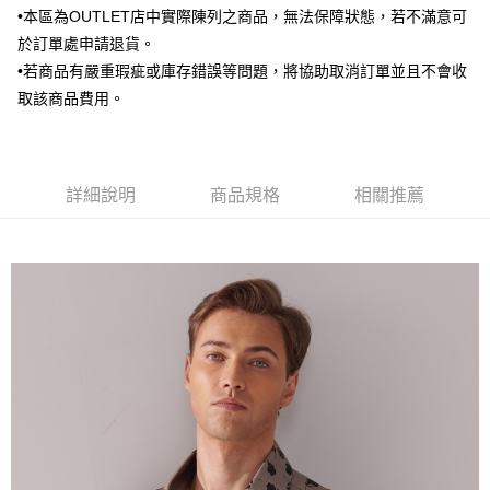
•本區為OUTLET店中實際陳列之商品，無法保障狀態，若不滿意可
AFTEE先享後付
於訂單處申請退貨。
相關說明
【關於「AFTEE先享後付」】
•若商品有嚴重瑕疵或庫存錯誤等問題，將協助取消訂單並且不會收
ATM付款
AFTEE先享後付是「在收到商品之後才付款」的支付方式。 讓您購物簡單
取該商品費用。
便利好安心！
１．簡單：不需註冊會員、不需綁卡、不需儲值。
運送方式
２．便利：只要手機號碼，簡訊認證，即可結帳。
３．安心：先確認商品／服務後，再付款。
新竹物流宅配
詳細說明
商品規格
相關推薦
每筆NT$120，滿NT$3,000(含以上)免運費
【「AFTEE先享後付」結帳流程】
１．於結帳方式選擇「AFTEE先享後付」後，將跳轉至「AFTEE先享後付」
新竹物流離島宅配
結帳頁面，進行簡訊認證並確認金額後，即可完成結帳。
２．訂單成立數日內，您將收到繳費通知簡訊。
每筆NT$350，滿NT$3,500(含以上)免運費
３．收到繳費通知簡訊後14天內，點擊此簡訊中的連結，可透過四大超商／
ATM／網路銀行／等多元方式進行付款，方視為交易完成。
LINEX 宇迅國際
查看運費
※ 請注意：結帳手續完成當下不需立刻繳費，但若您需要取消訂單，請聯絡
購買商品的店家。未經商家同意取消之訂單仍視為有效，需透過AFTEE先享
後付繳納相關費用。
※ 交易是否成功請以「AFTEE先享後付 」之結帳頁面顯示為準，若有關於
是否繳費成功／繳費後需取消欲退款等相關疑問，請聯繫「AFTEE先享後付
客戶支援中心」
https://netprotections.freshdesk.com/support/home
【注意事項】
１．透過由恩沛科技股份有限公司提供之「AFTEE先享後付」服務完成之交