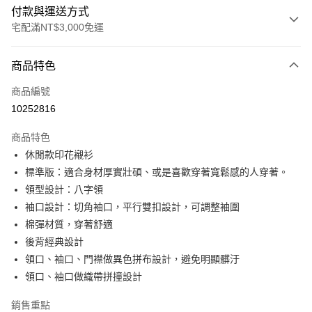
付款與運送方式
宅配滿NT$3,000免運
付款方式
商品特色
信用卡一次付款
商品編號
信用卡分期付款
10252816
3 期 0 利率 每期
NT$438
21家銀行
商品特色
6 期 0 利率 每期
NT$219
21家銀行
合作金庫商業銀行
第一商業銀行
休閒款印花襯衫
華南商業銀行
彰化商業銀行
合作金庫商業銀行
第一商業銀行
LINE Pay
標準版：適合身材厚實壯碩、或是喜歡穿著寬鬆感的人穿著。
上海商業儲蓄銀行
台北富邦商業銀行
華南商業銀行
彰化商業銀行
國泰世華商業銀行
兆豐國際商業銀行
領型設計：八字領
Apple Pay
上海商業儲蓄銀行
台北富邦商業銀行
臺灣中小企業銀行
台中商業銀行
袖口設計：切角袖口，平行雙扣設計，可調整袖圍
國泰世華商業銀行
兆豐國際商業銀行
匯豐（台灣）商業銀行
華泰商業銀行
街口支付
臺灣中小企業銀行
台中商業銀行
棉彈材質，穿著舒適
聯邦商業銀行
遠東國際商業銀行
匯豐（台灣）商業銀行
華泰商業銀行
後背經典設計
悠遊付
元大商業銀行
永豐商業銀行
聯邦商業銀行
遠東國際商業銀行
領口、袖口、門襟做異色拼布設計，避免明顯髒汙
玉山商業銀行
星展（台灣）商業銀行
元大商業銀行
永豐商業銀行
Google Pay
領口、袖口做織帶拼撞設計
台新國際商業銀行
中國信託商業銀行
玉山商業銀行
星展（台灣）商業銀行
台灣樂天信用卡公司
台新國際商業銀行
中國信託商業銀行
全盈+PAY
銷售重點
台灣樂天信用卡公司