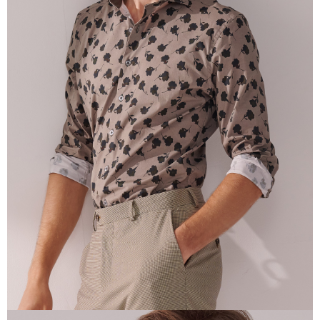
易，需依本服務之必要範圍內提供個人資料，並將交易相關給付款項請求債
權轉讓予恩沛科技股份有限公司。
２．關於個人資料處理事宜，請瀏覽以下網址：
https://aftee.tw/terms/#terms3
３．未成年的使用者請事先徵得法定代理人或監護人之同意方可使用
「AFTEE先享後付」，若未經同意申辦者引起之損失，本公司不負相關責
任。
４．使用「AFTEE先享後付」時，將依據個別帳號之用戶狀況，依本公司即
時審查核予不同之上限額度；若仍有額度不足之情形，本公司將視審查結果
請求用戶進行身份認證。
５．嚴禁一人註冊多個帳號或使用他人資訊註冊。若發現惡意使用之情形，
恩沛科技股份有限公司將有權停止該用戶之使用額度並採取法律行動。