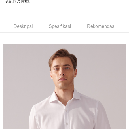
Deskripsi
取該商品費用。
Bank Komersial E.SUN
DBS Bank
Taiwan
Pertama, Mengenai Perkhidmatan AFTEE Beli Sekarang Bayar Kemudian
Bank Antarabangsa
Bank CTBC
Pemindahan ATM
1. Dengan memilih AFTEE sebagai kaedah pembayaran, mesej
Taishin
pengesahan AFTEE akan muncul.
Syarikat Kad Kredit
2. Anda boleh meneruskan pembayaran selepas pengesahan SMS.
Pilihan Penghantaran
Deskripsi
Spesifikasi
Rekomendasi
Rakuten Taiwan
3. Tiada bayaran diperlukan apabila pesanan disahkan. Produk akan
dihantar ke alamat yang ditetapkan.
新竹物流宅配
4. Setelah pesanan disahkan, anda akan menerima SMS pembayaran
NT$120/pesanan | Penghantaran percuma untuk pesanan
manakala ahli aplikasi akan menerima pemberitahuan tolak aplikasi
NT$3,000 atau lebih
AFTEE.
5. Tiada bayaran diperlukan apabila anda menerima produk. Sila buat
pembayaran di empat kedai serbaneka utama, ATM atau perbankan
新竹物流離島宅配
dalam talian dengan SMS pembayaran atau pemberitahuan tolak aplikasi
NT$350/pesanan | Penghantaran percuma untuk pesanan
AFTEE.
NT$3,500 atau lebih
Sila ambil perhatian bahawa tempoh pembayaran adalah 14 hari. Walau
LINEX 宇迅國際
bagaimanapun, bagi mereka yang telah memuat turun Aplikasi AFTEE
Kadar Penghantaran
dan mendaftar sebagai ahli AFTEE boleh menikmati tempoh pembayaran
sehingga 45 hari.
Tempoh pembayaran dikira dari masa kedai meminta pembayaran anda,
ditambah dengan bilangan hari yang boleh dilanjutkan oleh AFTEE. Anda
boleh melanjutkan tempoh pembayaran anda sebelum anda menerima
pesanan. Walau bagaimanapun, tiada jaminan bahawa anda boleh
menerima pesanan anda semasa tempoh pembayaran (cth.: produk