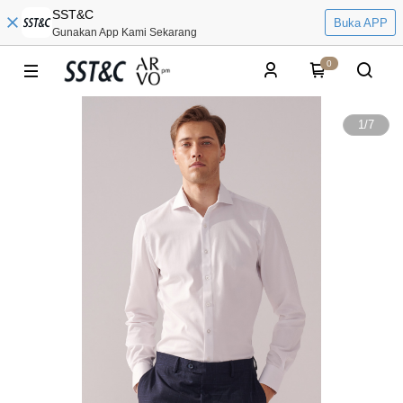
SST&C
Buka APP
Gunakan App Kami Sekarang
0
1
/
7