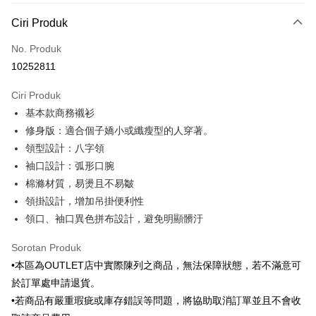
Kaedah Pembayaran
Ciri Produk
Kad Kredit (Bayaran Penuh)
No. Produk
Ansuran Kad Kredit
10252811
3 ansuran pada kadar faedah 0,
NT$383
setiap ansuran
Ciri Produk
21 Bank
6 ansuran pada kadar faedah 0,
NT$191
setiap
Taiwan Cooperative Bank
Bank Komersial Pertama
基本款商務襯衫
Hua Nan Commercial
Chang Hwa Commercial
ansuran
21 Bank
Bank
Bank
修身版：適合個子嬌小或纖瘦型的人穿著。
Taiwan Cooperative Bank
Bank Komersial Pertama
LINE Pay
The Shanghai
Bank Komersial Taipei
領型設計：八字領
Hua Nan Commercial Bank
Chang Hwa Commercial Bank
Commercial & Savings
Fubon
袖口設計：弧形口腕
Apple Pay
The Shanghai Commercial &
Bank Komersial Taipei Fubon
Bank
Savings Bank
棉滌材質，易燙且不易皺
Bank Cathay United
Mega International
JKOPAY
Bank Cathay United
Mega International Commercial
領掛設計，增加吊掛便利性
Commercial Bank
Bank
領口、袖口異色拼布設計，避免明顯髒汙
Taiwan Business Bank
Taichung Commercial
Easy Wallet
Taiwan Business Bank
Taichung Commercial Bank
Bank
HSBC Bank (Taiwan) Limited
Hwatai Bank
Google Pay
Sorotan Produk
HSBC Bank (Taiwan)
Hwatai Bank
Union Bank of Taiwan
Far Eastern International Bank
Limited
•本區為OUTLET店中實際陳列之商品，無法保障狀態，若不滿意可
Yuanta Commercial Bank
Bank SinoPac
Plus PAY
Union Bank of Taiwan
Far Eastern International
於訂單處申請退貨。
Bank Komersial E.SUN
DBS Bank
Bank
AFTEE
•若商品有嚴重瑕疵或庫存錯誤等問題，將協助取消訂單並且不會收
Bank Antarabangsa Taishin
Bank CTBC
Yuanta Commercial Bank
Bank SinoPac
Syarikat Kad Kredit Rakuten