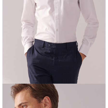
prapesanan atau produk yang mungkin mengambil masa yang lebih
lama untuk dihantar). Oleh itu, anda dikehendaki membuat pembayaran
kepada AFTEE dalam tempoh sama ada anda menerima pesanan.
Kedua, Sekatan Pembayaran
1. Jumlah yang diperakui untuk pengguna kali pertama boleh sehingga
NT$10,000. Amaun diperakui sebenar yang diluluskan akan berdasarkan
keputusan pensijilan dan semakan oleh AFTEE.
2. Amaun perbelanjaan minimum mestilah lebih besar daripada NT$20.
3. Pada masa ini hanya tersedia untuk ahli Taiwan.
Ketiga, Syarat Perkhidmatan
Perkhidmatan AFTEE Beli Sekarang Bayar Kemudian disediakan oleh NP
Taiwan, Inc. dan AFTEE akan membuat bil kepada pengguna. AFTEE
akan menggunakan data peribadi yang dikumpul (termasuk nama
pembeli, no. telefon, nama penerima, no. telefon, alamat penerima) untuk
penggunaan perkhidmatan. Sila rujuk kepada "Penyata Pengumpulan
Data Peribadi, Pemprosesan, Penggunaan"
(https://aftee.tw/privacypolicy/
) untuk maklumat lanjut.
Jumlah yang diperakui untuk pengguna kali pertama yang lulus
kelulusan boleh sehingga NT$10,000. Jika pengguna tidak membuat
pembayaran dalam tempoh tersebut, yuran pembayaran lewat sebanyak
20% setahun akan dikenakan. Pengguna bawah umur dikehendaki
mendapatkan kebenaran daripada ibu bapa atau penjaga yang sah