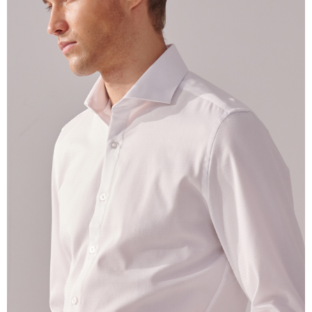
untuk menggunakan AFTEE.
Sila hubungi NP Taiwan Inc. di
cs_tw@netprotections.co.jp
jika anda
mempunyai sebarang kebimbangan mengenai pemprosesan dan
penggunaan pada data peribadi. Jika anda tidak bersetuju dengan data
peribadi yang disenaraikan seperti di atas akan dikumpul dan digunakan
oleh AFTEE, sila jangan gunakan perkhidmatan ini.