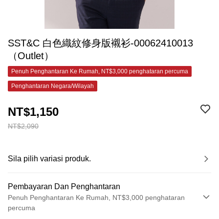
SST&C 白色織紋修身版襯衫-00062410013
（Outlet）
Penuh Penghantaran Ke Rumah, NT$3,000 penghataran percuma
Penghantaran Negara/Wilayah
NT$1,150
NT$2,090
Sila pilih variasi produk.
Pembayaran Dan Penghantaran
Penuh Penghantaran Ke Rumah, NT$3,000 penghataran
percuma