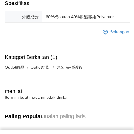
Spesifikasi
外觀成分
60%棉cotton 40%聚酯纖維Polyester
Sokongan
Kategori Berkaitan (1)
Outlet商品
Outlet男裝
男裝 長袖襯衫
menilai
Item ini buat masa ini tidak dinilai
Paling Popular
Jualan paling laris