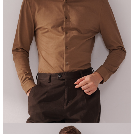
Tempoh pembayaran dikira dari masa kedai meminta pembayaran anda,
ditambah dengan bilangan hari yang boleh dilanjutkan oleh AFTEE. Anda
boleh melanjutkan tempoh pembayaran anda sebelum anda menerima
pesanan. Walau bagaimanapun, tiada jaminan bahawa anda boleh
menerima pesanan anda semasa tempoh pembayaran (cth.: produk
prapesanan atau produk yang mungkin mengambil masa yang lebih
lama untuk dihantar). Oleh itu, anda dikehendaki membuat pembayaran
kepada AFTEE dalam tempoh sama ada anda menerima pesanan.
Kedua, Sekatan Pembayaran
1. Jumlah yang diperakui untuk pengguna kali pertama boleh sehingga
NT$10,000. Amaun diperakui sebenar yang diluluskan akan berdasarkan
keputusan pensijilan dan semakan oleh AFTEE.
2. Amaun perbelanjaan minimum mestilah lebih besar daripada NT$20.
3. Pada masa ini hanya tersedia untuk ahli Taiwan.
Ketiga, Syarat Perkhidmatan
Perkhidmatan AFTEE Beli Sekarang Bayar Kemudian disediakan oleh NP
Taiwan, Inc. dan AFTEE akan membuat bil kepada pengguna. AFTEE
akan menggunakan data peribadi yang dikumpul (termasuk nama
pembeli, no. telefon, nama penerima, no. telefon, alamat penerima) untuk
penggunaan perkhidmatan. Sila rujuk kepada "Penyata Pengumpulan
Data Peribadi, Pemprosesan, Penggunaan"
(https://aftee.tw/privacypolicy/
) untuk maklumat lanjut.