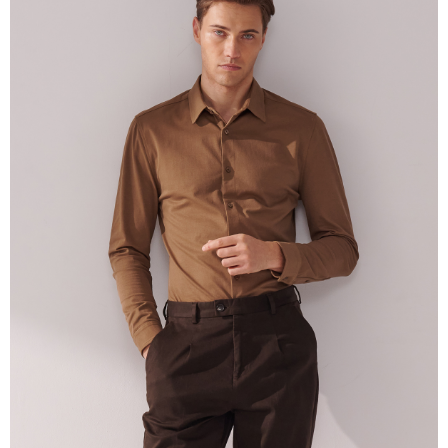
Jumlah yang diperakui untuk pengguna kali pertama yang lulus
kelulusan boleh sehingga NT$10,000. Jika pengguna tidak membuat
pembayaran dalam tempoh tersebut, yuran pembayaran lewat sebanyak
20% setahun akan dikenakan. Pengguna bawah umur dikehendaki
mendapatkan kebenaran daripada ibu bapa atau penjaga yang sah
untuk menggunakan AFTEE.
Sila hubungi NP Taiwan Inc. di
cs_tw@netprotections.co.jp
jika anda
mempunyai sebarang kebimbangan mengenai pemprosesan dan
penggunaan pada data peribadi. Jika anda tidak bersetuju dengan data
peribadi yang disenaraikan seperti di atas akan dikumpul dan digunakan
oleh AFTEE, sila jangan gunakan perkhidmatan ini.