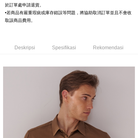
HSBC Bank (Taiwan) Limited
Hwatai Bank
Google Pay
於訂單處申請退貨。
HSBC Bank (Taiwan)
Hwatai Bank
Union Bank of Taiwan
Far Eastern International Bank
Limited
•若商品有嚴重瑕疵或庫存錯誤等問題，將協助取消訂單並且不會收
Yuanta Commercial Bank
Bank SinoPac
Plus PAY
Union Bank of Taiwan
Far Eastern International
取該商品費用。
Bank Komersial E.SUN
DBS Bank
Bank
AFTEE
Bank Antarabangsa Taishin
Bank CTBC
Yuanta Commercial Bank
Bank SinoPac
Deskripsi
Syarikat Kad Kredit Rakuten
Bank Komersial E.SUN
DBS Bank
Taiwan
Pertama, Mengenai Perkhidmatan AFTEE Beli Sekarang Bayar Kemudian
Bank Antarabangsa
Bank CTBC
Pemindahan ATM
1. Dengan memilih AFTEE sebagai kaedah pembayaran, mesej
Deskripsi
Spesifikasi
Rekomendasi
Taishin
pengesahan AFTEE akan muncul.
Syarikat Kad Kredit
2. Anda boleh meneruskan pembayaran selepas pengesahan SMS.
Pilihan Penghantaran
Rakuten Taiwan
3. Tiada bayaran diperlukan apabila pesanan disahkan. Produk akan
dihantar ke alamat yang ditetapkan.
新竹物流宅配
4. Setelah pesanan disahkan, anda akan menerima SMS pembayaran
NT$120/pesanan | Penghantaran percuma untuk pesanan
manakala ahli aplikasi akan menerima pemberitahuan tolak aplikasi
NT$3,000 atau lebih
AFTEE.
5. Tiada bayaran diperlukan apabila anda menerima produk. Sila buat
pembayaran di empat kedai serbaneka utama, ATM atau perbankan
新竹物流離島宅配
dalam talian dengan SMS pembayaran atau pemberitahuan tolak aplikasi
NT$350/pesanan | Penghantaran percuma untuk pesanan
AFTEE.
NT$3,500 atau lebih
Sila ambil perhatian bahawa tempoh pembayaran adalah 14 hari. Walau
LINEX 宇迅國際
bagaimanapun, bagi mereka yang telah memuat turun Aplikasi AFTEE
Kadar Penghantaran
dan mendaftar sebagai ahli AFTEE boleh menikmati tempoh pembayaran
sehingga 45 hari.