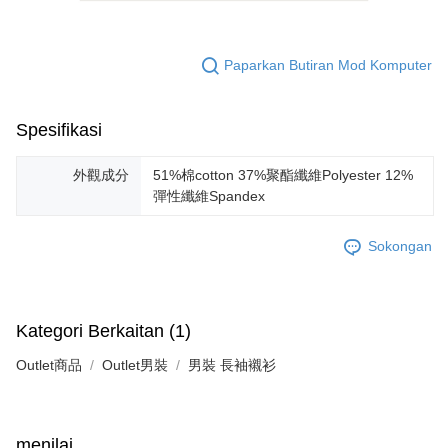
Paparkan Butiran Mod Komputer
Spesifikasi
外觀成分
51%棉cotton 37%聚酯纖維Polyester 12%
彈性纖維Spandex
Sokongan
Kategori Berkaitan (1)
Outlet商品
Outlet男裝
男裝 長袖襯衫
menilai