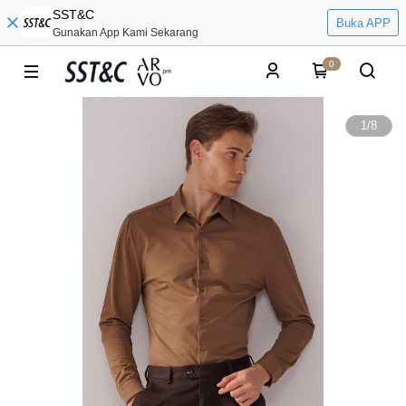
SST&C
Buka APP
Gunakan App Kami Sekarang
0
1
/
8