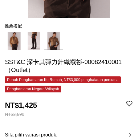
推薦搭配
SST&C 深卡其彈力針織襯衫-00082410001
（Outlet）
Penuh Penghantaran Ke Rumah, NT$3,000 penghataran percuma
Penghantaran Negara/Wilayah
NT$1,425
NT$2,590
Sila pilih variasi produk.