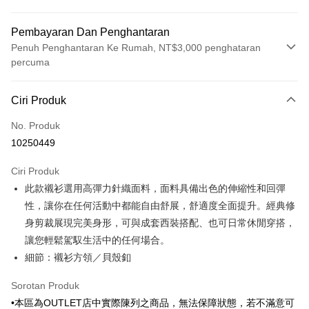
Pembayaran Dan Penghantaran
Penuh Penghantaran Ke Rumah, NT$3,000 penghataran
percuma
Kaedah Pembayaran
Ciri Produk
Kad Kredit (Bayaran Penuh)
No. Produk
Ansuran Kad Kredit
10250449
3 ansuran pada kadar faedah 0,
NT$475
setiap ansuran
Ciri Produk
21 Bank
6 ansuran pada kadar faedah 0,
NT$237
setiap
Taiwan Cooperative Bank
Bank Komersial Pertama
此款襯衫選用高彈力針織面料，面料具備出色的伸縮性和回彈
Hua Nan Commercial
Chang Hwa Commercial
ansuran
21 Bank
Bank
Bank
性，讓你在任何活動中都能自由舒展，舒適度全面提升。經典修
Taiwan Cooperative Bank
Bank Komersial Pertama
LINE Pay
The Shanghai
Bank Komersial Taipei
身剪裁展現完美身形，可與成套西裝搭配、也可日常休閒穿搭，
Hua Nan Commercial Bank
Chang Hwa Commercial Bank
Commercial & Savings
Fubon
讓您輕鬆駕馭生活中的任何場合。
Apple Pay
The Shanghai Commercial &
Bank Komersial Taipei Fubon
Bank
Savings Bank
細節：襯衫方領／貝殼釦
Bank Cathay United
Mega International
JKOPAY
Bank Cathay United
Mega International Commercial
Commercial Bank
Sorotan Produk
Bank
Taiwan Business Bank
Taichung Commercial
Easy Wallet
Taiwan Business Bank
Taichung Commercial Bank
•本區為OUTLET店中實際陳列之商品，無法保障狀態，若不滿意可
Bank