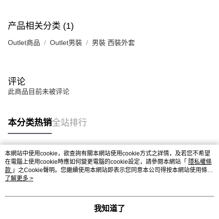
产品相关分类 (1)
Outlet商品
Outlet男裝
男裝 西裝外套
评论
此商品目前未被评论
本分类热销
全站排行
本網站中使用cookie，欲查詢有關本網站使用cookie方式之詳情，及若您不希望
热门标签
在電腦上使用cookie時應如何變更電腦的cookie設定，請參閱本網站「
隱私權條
款
」之Cookie聲明。您繼續使用本網站即表示您同意本公司得按本網站使用條款
之Cookie聲明使用cookie。
了解更多 >
我知道了