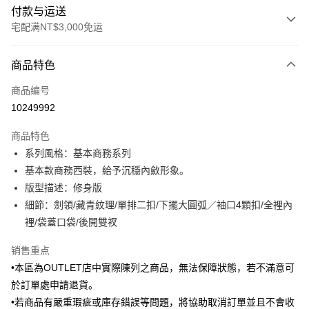
付款与运送
宅配满NT$3,000免运
付款方式
商品特色
信用卡一次付款
商品编号
信用卡分期付款
10249992
3期 0利率，每期
NT$1,425
21家银行
商品特色
6期 0利率，每期
NT$712
21家银行
合作金库商业银行
第一商业银行
系列風格：基本商務系列
华南商业银行
彰化商业银行
合作金库商业银行
第一商业银行
LINE Pay
基本款商務西裝，給予沉穩內斂形象。
上海商业储蓄银行
台北富邦商业银行
华南商业银行
彰化商业银行
国泰世华商业银行
兆丰国际商业银行
版型描述：修身版
Apple Pay
上海商业储蓄银行
台北富邦商业银行
台湾中小企业银行
台中商业银行
細節：劍領/藏青紋理/單排二扣/下擺大圓弧／袖口4顆扣/全裡內
国泰世华商业银行
兆丰国际商业银行
汇丰（台湾）商业银行
华泰商业银行
街口支付
台湾中小企业银行
台中商业银行
裡/袋蓋口袋/後開雙衩
联邦商业银行
远东国际商业银行
汇丰（台湾）商业银行
华泰商业银行
悠遊付
元大商业银行
永丰商业银行
销售重点
联邦商业银行
远东国际商业银行
玉山商业银行
星展（台湾）商业银行
元大商业银行
永丰商业银行
•本區為OUTLET店中實際陳列之商品，無法保障狀態，若不滿意可
Google Pay
台新国际商业银行
中国信托商业银行
玉山商业银行
星展（台湾）商业银行
於訂單處申請退貨。
台湾乐天信用卡公司
台新国际商业银行
中国信托商业银行
Plus PAY
•若商品有嚴重瑕疵或庫存錯誤等問題，將協助取消訂單並且不會收
台湾乐天信用卡公司