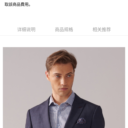
取該商品費用。
AFTEE先享后付
相关说明
一、關於 AFTEE先享後付
ATM付款
1. 於付款方式選擇AFTEE先享後付，將跳出AFTEE先享後付手機驗證視
窗。
详细说明
商品规格
相关推荐
2. 進行簡訊驗證之後，即可完成結帳手續。
运送方式
3. 訂單確認後不需事先繳費，商品會配送至您的指定地址。
4. 下訂完成後，您的手機會收到一封繳費通知簡訊，APP會員則會收到
新竹物流宅配
AFTEE APP推播通知。
每笔NT$120，满NT$3,000(含以上)免运费
5. 收到商品當下無需繳費，確認無誤後，請再利用繳費通知簡訊或AFTEE
APP於四大便利商店‧ATM/網銀等方式進行付款。
新竹物流離島宅配
請留意繳費期限為 14 天。唯有下載 AFTEE App 成為 AFTEE 會員者方能享
每笔NT$350，满NT$3,500(含以上)免运费
有最長 45 天內付款之服務。
LINEX 宇迅國際
查看运费
繳費期限，為商家向您請款的時間，再加上使用AFTEE可延長的天數所計算
出。使用AFTEE下訂可以延長您收到商品前的繳費天數，但無法保證一定能
夠在期限內收到商品(例如:預購商品或預計到貨時間較長者)。因此無論收到
商品與否，仍需要請您在AFTEE規定的時間內完成繳費。
二、付款限制
1. 初次使用 AFTEE 時，將依認證結果及本公司審查結果，核予每個人不同
之上限額度
2. 結帳金額須大於NT$30