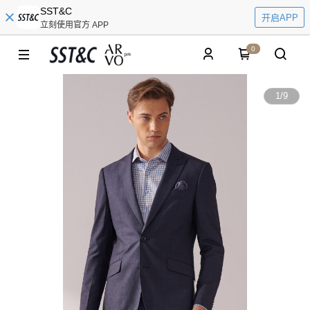
SST&C
开启APP
立刻使用官方 APP
0
1
/
9