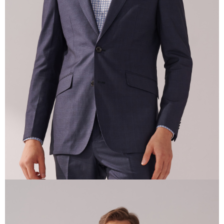
3. 目前僅支援台灣會員
三、聲明條款
「AFTEE先享後付」(下稱本服務)乃由恩沛科技股份有限公司(下稱 AFTEE )
所提供，並由 AFTEE 向您收取款項。因使用本服務所須提供之個人資料(包
含但不限於訂購人姓名、電話，收件人姓名、電話、收件地址)，將交付予
AFTEE 於本服務必要服務範圍內運用。關於 AFTEE 對於個人資料之蒐集、
處理、利用，詳參 AFTEE 官網之『個人資料蒐集、處理及利用告知聲明』
（
https://aftee.tw/privacypolicy/
）。
若款項超過繳費期限，將根據當次的金額加收年利率 16% 的逾期滯納金。
未成年的使用者，請事先徵得法定代理人或監護人之同意方可使用
AFTEE。
若您對於個人資料之處理、利用有任何疑問，或欲行使相關法律權利，請聯
繫恩沛科技股份有限公司。若您不同意我們將上開所示之個人資料，連同必
要之購買訂單資訊提供予 AFTEE ，或讓 AFTEE 蒐集處理利用您的個人資
料，請勿選用本服務。