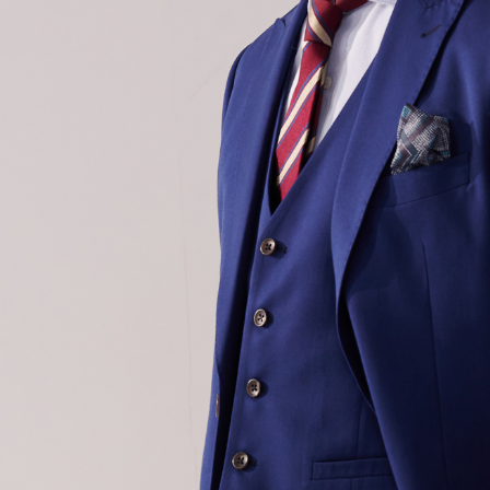
形，恩沛
動。