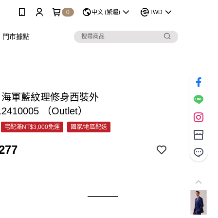
0
中文 (繁體)
TWD
門市據點
&C 海軍藍紋理修身西裝外
12410005 （Outlet）
宅配滿NT$3,000免運
國家/地區配送
277