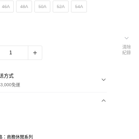
46A
48A
50A
52A
54A
清除
紀錄
送方式
3,000免運
次付款
期付款
0 利率 每期
NT$1,425
21家銀行
格：商務休閒系列