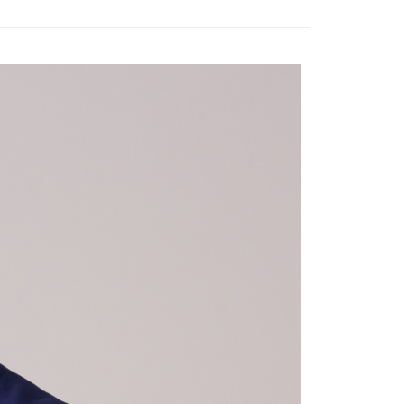
20，滿NT$3,000(含以上)免運費
方式選擇「AFTEE先享後付」後，將跳轉至「AFTEE先享後
頁面，進行簡訊認證並確認金額後，即可完成結帳。
離島宅配
成立數日內，您將收到繳費通知簡訊。
費通知簡訊後14天內，點擊此簡訊中的連結，可透過四大超商
50，滿NT$3,500(含以上)免運費
網路銀行／等多元方式進行付款，方視為交易完成。
：結帳手續完成當下不需立刻繳費，但若您需要取消訂單，請聯
宇迅國際
查看運費
的店家。未經商家同意取消之訂單仍視為有效，需透過AFTEE
繳納相關費用。
否成功請以「AFTEE先享後付 」之結帳頁面顯示為準，若有關於
功／繳費後需取消欲退款等相關疑問，請聯繫「AFTEE先享後
援中心」
https://netprotections.freshdesk.com/support/home
項】
恩沛科技股份有限公司提供之「AFTEE先享後付」服務完成之
依本服務之必要範圍內提供個人資料，並將交易相關給付款項請
讓予恩沛科技股份有限公司。
個人資料處理事宜，請瀏覽以下網址：
ee.tw/terms/#terms3
年的使用者請事先徵得法定代理人或監護人之同意方可使用
E先享後付」，若未經同意申辦者引起之損失，本公司不負相關責
AFTEE先享後付」時，將依據個別帳號之用戶狀況，依本公司
核予不同之上限額度；若仍有額度不足之情形，本公司將視審查
用戶進行身份認證。
一人註冊多個帳號或使用他人資訊註冊。若發現惡意使用之情