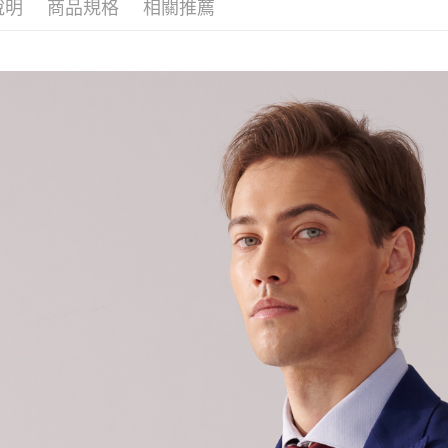
說明
商品規格
相關推薦
每筆NT$1
１．於結帳
付」結帳
新竹物流
２．訂單
３．收到繳
每筆NT$3
／ATM／
※ 請注意
LINEX 
絡購買商品
先享後付
※ 交易是
是否繳費成
付客戶支
【注意事
１．透過由
交易，需
求債權轉
２．關於
https://aft
３．未成
「AFTE
任。
４．使用「
即時審查
結果請求
５．嚴禁