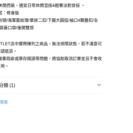
0 利率 每期
NT$712
21家銀行
庫商業銀行
第一商業銀行
休閒西裝，適宜日常休閒混搭&輕奢派對穿搭 。
業銀行
彰化商業銀行
述：修身版
庫商業銀行
第一商業銀行
業儲蓄銀行
台北富邦商業銀行
業銀行
彰化商業銀行
劍領/海軍藍紋理/單排二扣/下擺大圓弧/袖口4顆疊扣/全
華商業銀行
兆豐國際商業銀行
業儲蓄銀行
台北富邦商業銀行
/袋蓋口袋/後開雙衩
小企業銀行
台中商業銀行
華商業銀行
兆豐國際商業銀行
台灣）商業銀行
華泰商業銀行
小企業銀行
台中商業銀行
業銀行
遠東國際商業銀行
UTLET店中實際陳列之商品，無法保障狀態，若不滿意可
台灣）商業銀行
華泰商業銀行
業銀行
永豐商業銀行
業銀行
遠東國際商業銀行
申請退貨。
業銀行
星展（台灣）商業銀行
業銀行
永豐商業銀行
y
有嚴重瑕疵或庫存錯誤等問題，將協助取消訂單並且不會收
際商業銀行
中國信託商業銀行
業銀行
星展（台灣）商業銀行
費用。
天信用卡公司
際商業銀行
中國信託商業銀行
天信用卡公司
享後付
類 (1)
FTEE先享後付」】
Outlet男裝
男裝 西裝外套
先享後付是「在收到商品之後才付款」的支付方式。 讓您購物簡單
客服
心！
：不需註冊會員、不需綁卡、不需儲值。
：只要手機號碼，簡訊認證，即可結帳。
：先確認商品／服務後，再付款。
宅配
EE先享後付」結帳流程】