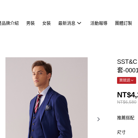
雙品牌介紹
男裝
女裝
最新消息
活動報導
團體訂製
SST
套-000
買就送
NT$4,
NT$6,580
推薦搭配
尺寸