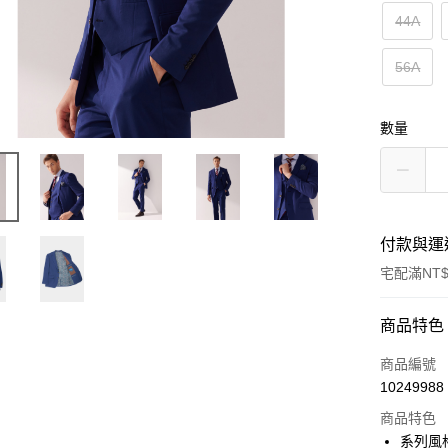
44A
56A
數量
付款與運
宅配滿NT$
付款方式
商品特色
信用卡一
商品編號
10249988
信用卡分
商品特色
3 期 
系列風