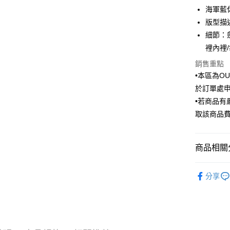
6 期 
合作金
海軍藍
華南商
版型描
合作金
LINE Pay
上海商
華南商
細節：
國泰世
Apple Pay
上海商
裡內裡
臺灣中
國泰世
匯豐（
街口支付
銷售重點
臺灣中
聯邦商
•本區為O
匯豐（
悠遊付
元大商
聯邦商
於訂單處
玉山商
元大商
Google Pa
•若商品
台新國
玉山商
取該商品
台灣樂
台新國
全盈+PAY
台灣樂
AFTEE先
商品相關分
相關說明
【關於「A
Outlet商品
ATM付款
AFTEE
分享
便利好安
１．簡單
２．便利
運送方式
３．安心
新竹物流
【「AFT