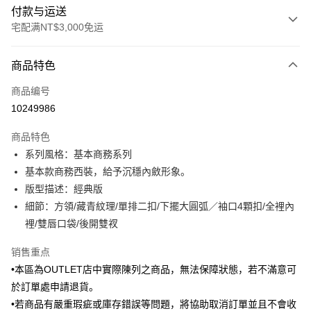
付款与运送
宅配满NT$3,000免运
付款方式
商品特色
信用卡一次付款
商品编号
信用卡分期付款
10249986
3期 0利率，每期
NT$1,425
21家银行
商品特色
6期 0利率，每期
NT$712
21家银行
合作金库商业银行
第一商业银行
系列風格：基本商務系列
华南商业银行
彰化商业银行
合作金库商业银行
第一商业银行
LINE Pay
基本款商務西裝，給予沉穩內斂形象。
上海商业储蓄银行
台北富邦商业银行
华南商业银行
彰化商业银行
国泰世华商业银行
兆丰国际商业银行
版型描述：經典版
Apple Pay
上海商业储蓄银行
台北富邦商业银行
台湾中小企业银行
台中商业银行
細節：方領/藏青紋理/單排二扣/下擺大圓弧／袖口4顆扣/全裡內
国泰世华商业银行
兆丰国际商业银行
汇丰（台湾）商业银行
华泰商业银行
街口支付
台湾中小企业银行
台中商业银行
裡/雙唇口袋/後開雙衩
联邦商业银行
远东国际商业银行
汇丰（台湾）商业银行
华泰商业银行
悠遊付
元大商业银行
永丰商业银行
销售重点
联邦商业银行
远东国际商业银行
玉山商业银行
星展（台湾）商业银行
元大商业银行
永丰商业银行
•本區為OUTLET店中實際陳列之商品，無法保障狀態，若不滿意可
Google Pay
台新国际商业银行
中国信托商业银行
玉山商业银行
星展（台湾）商业银行
於訂單處申請退貨。
台湾乐天信用卡公司
台新国际商业银行
中国信托商业银行
Plus PAY
•若商品有嚴重瑕疵或庫存錯誤等問題，將協助取消訂單並且不會收
台湾乐天信用卡公司