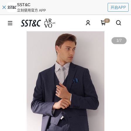
SST&C
开启APP
立刻使用官方 APP
0
1
/
7