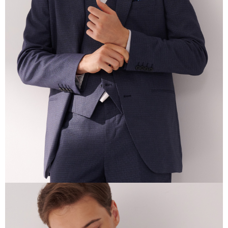
3. 目前僅支援台灣會員
三、聲明條款
「AFTEE先享後付」(下稱本服務)乃由恩沛科技股份有限公司(下稱 AFTEE )
所提供，並由 AFTEE 向您收取款項。因使用本服務所須提供之個人資料(包
含但不限於訂購人姓名、電話，收件人姓名、電話、收件地址)，將交付予
AFTEE 於本服務必要服務範圍內運用。關於 AFTEE 對於個人資料之蒐集、
處理、利用，詳參 AFTEE 官網之『個人資料蒐集、處理及利用告知聲明』
（
https://aftee.tw/privacypolicy/
）。
若款項超過繳費期限，將根據當次的金額加收年利率 16% 的逾期滯納金。
未成年的使用者，請事先徵得法定代理人或監護人之同意方可使用
AFTEE。
若您對於個人資料之處理、利用有任何疑問，或欲行使相關法律權利，請聯
繫恩沛科技股份有限公司。若您不同意我們將上開所示之個人資料，連同必
要之購買訂單資訊提供予 AFTEE ，或讓 AFTEE 蒐集處理利用您的個人資
料，請勿選用本服務。