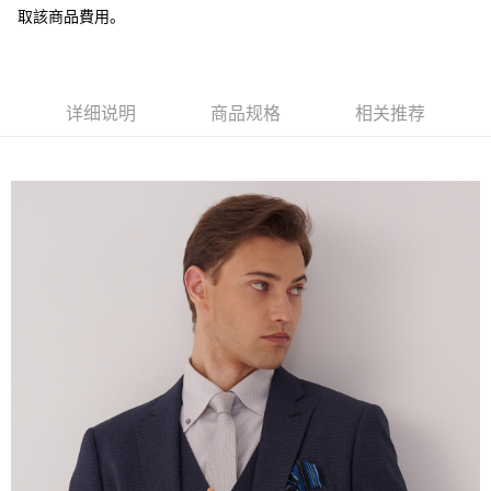
取該商品費用。
AFTEE先享后付
相关说明
一、關於 AFTEE先享後付
ATM付款
1. 於付款方式選擇AFTEE先享後付，將跳出AFTEE先享後付手機驗證視
窗。
详细说明
商品规格
相关推荐
2. 進行簡訊驗證之後，即可完成結帳手續。
运送方式
3. 訂單確認後不需事先繳費，商品會配送至您的指定地址。
4. 下訂完成後，您的手機會收到一封繳費通知簡訊，APP會員則會收到
新竹物流宅配
AFTEE APP推播通知。
每笔NT$120，满NT$3,000(含以上)免运费
5. 收到商品當下無需繳費，確認無誤後，請再利用繳費通知簡訊或AFTEE
APP於四大便利商店‧ATM/網銀等方式進行付款。
新竹物流離島宅配
請留意繳費期限為 14 天。唯有下載 AFTEE App 成為 AFTEE 會員者方能享
每笔NT$350，满NT$3,500(含以上)免运费
有最長 45 天內付款之服務。
LINEX 宇迅國際
查看运费
繳費期限，為商家向您請款的時間，再加上使用AFTEE可延長的天數所計算
出。使用AFTEE下訂可以延長您收到商品前的繳費天數，但無法保證一定能
夠在期限內收到商品(例如:預購商品或預計到貨時間較長者)。因此無論收到
商品與否，仍需要請您在AFTEE規定的時間內完成繳費。
二、付款限制
1. 初次使用 AFTEE 時，將依認證結果及本公司審查結果，核予每個人不同
之上限額度
2. 結帳金額須大於NT$30