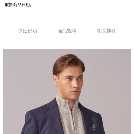
取該商品費用。
AFTEE先享后付
相关说明
一、關於 AFTEE先享後付
ATM付款
1. 於付款方式選擇AFTEE先享後付，將跳出AFTEE先享後付手機驗證視
窗。
详细说明
商品规格
相关推荐
2. 進行簡訊驗證之後，即可完成結帳手續。
运送方式
3. 訂單確認後不需事先繳費，商品會配送至您的指定地址。
4. 下訂完成後，您的手機會收到一封繳費通知簡訊，APP會員則會收到
新竹物流宅配
AFTEE APP推播通知。
每笔NT$120，满NT$3,000(含以上)免运费
5. 收到商品當下無需繳費，確認無誤後，請再利用繳費通知簡訊或AFTEE
APP於四大便利商店‧ATM/網銀等方式進行付款。
新竹物流離島宅配
請留意繳費期限為 14 天。唯有下載 AFTEE App 成為 AFTEE 會員者方能享
每笔NT$350，满NT$3,500(含以上)免运费
有最長 45 天內付款之服務。
LINEX 宇迅國際
查看运费
繳費期限，為商家向您請款的時間，再加上使用AFTEE可延長的天數所計算
出。使用AFTEE下訂可以延長您收到商品前的繳費天數，但無法保證一定能
夠在期限內收到商品(例如:預購商品或預計到貨時間較長者)。因此無論收到
商品與否，仍需要請您在AFTEE規定的時間內完成繳費。
二、付款限制
1. 初次使用 AFTEE 時，將依認證結果及本公司審查結果，核予每個人不同
之上限額度
2. 結帳金額須大於NT$30