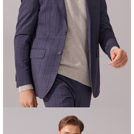
3. 目前僅支援台灣會員
三、聲明條款
「AFTEE先享後付」(下稱本服務)乃由恩沛科技股份有限公司(下稱 AFTEE )
所提供，並由 AFTEE 向您收取款項。因使用本服務所須提供之個人資料(包
含但不限於訂購人姓名、電話，收件人姓名、電話、收件地址)，將交付予
AFTEE 於本服務必要服務範圍內運用。關於 AFTEE 對於個人資料之蒐集、
處理、利用，詳參 AFTEE 官網之『個人資料蒐集、處理及利用告知聲明』
（
https://aftee.tw/privacypolicy/
）。
若款項超過繳費期限，將根據當次的金額加收年利率 16% 的逾期滯納金。
未成年的使用者，請事先徵得法定代理人或監護人之同意方可使用
AFTEE。
若您對於個人資料之處理、利用有任何疑問，或欲行使相關法律權利，請聯
繫恩沛科技股份有限公司。若您不同意我們將上開所示之個人資料，連同必
要之購買訂單資訊提供予 AFTEE ，或讓 AFTEE 蒐集處理利用您的個人資
料，請勿選用本服務。