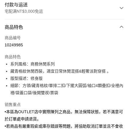
付款与运送
宅配满NT$3,000免运
付款方式
商品特色
信用卡一次付款
商品编号
信用卡分期付款
10249985
3期 0利率，每期
NT$1,425
21家银行
商品特色
6期 0利率，每期
NT$712
21家银行
合作金库商业银行
第一商业银行
系列風格：商務休閒系列
华南商业银行
彰化商业银行
合作金库商业银行
第一商业银行
LINE Pay
藏青格紋休閒西裝，適宜日常休閒混搭&輕奢派對穿搭 。
上海商业储蓄银行
台北富邦商业银行
华南商业银行
彰化商业银行
国泰世华商业银行
兆丰国际商业银行
版型描述：修身版
Apple Pay
上海商业储蓄银行
台北富邦商业银行
台湾中小企业银行
台中商业银行
細節：方領/藏青格紋/單排二扣/下擺大圓弧/袖口4顆疊扣/全裡內
国泰世华商业银行
兆丰国际商业银行
汇丰（台湾）商业银行
华泰商业银行
街口支付
台湾中小企业银行
台中商业银行
裡/袋蓋口袋/後開雙衩/票袋
联邦商业银行
远东国际商业银行
汇丰（台湾）商业银行
华泰商业银行
悠遊付
元大商业银行
永丰商业银行
销售重点
联邦商业银行
远东国际商业银行
玉山商业银行
星展（台湾）商业银行
元大商业银行
永丰商业银行
•本區為OUTLET店中實際陳列之商品，無法保障狀態，若不滿意可
Google Pay
台新国际商业银行
中国信托商业银行
玉山商业银行
星展（台湾）商业银行
於訂單處申請退貨。
台湾乐天信用卡公司
台新国际商业银行
中国信托商业银行
Plus PAY
•若商品有嚴重瑕疵或庫存錯誤等問題，將協助取消訂單並且不會收
台湾乐天信用卡公司