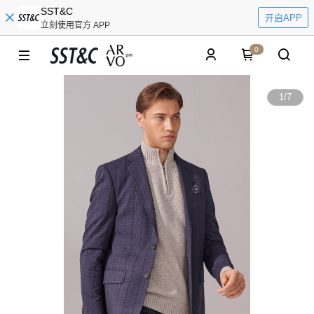
SST&C
开启APP
立刻使用官方 APP
0
1
/
7