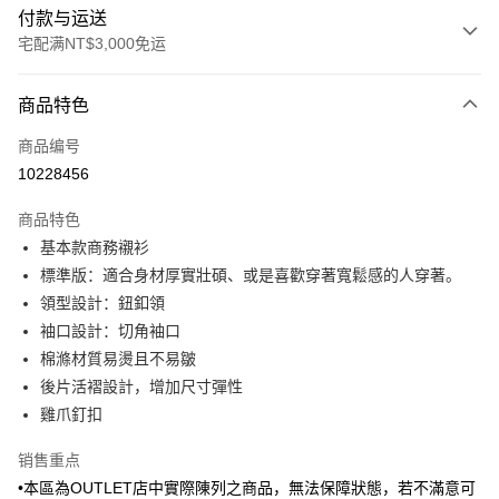
付款与运送
宅配满NT$3,000免运
付款方式
商品特色
信用卡一次付款
商品编号
信用卡分期付款
10228456
3期 0利率，每期
NT$438
21家银行
商品特色
6期 0利率，每期
NT$219
21家银行
合作金库商业银行
第一商业银行
基本款商務襯衫
华南商业银行
彰化商业银行
合作金库商业银行
第一商业银行
LINE Pay
標準版：適合身材厚實壯碩、或是喜歡穿著寬鬆感的人穿著。
上海商业储蓄银行
台北富邦商业银行
华南商业银行
彰化商业银行
国泰世华商业银行
兆丰国际商业银行
領型設計：鈕釦領
Apple Pay
上海商业储蓄银行
台北富邦商业银行
台湾中小企业银行
台中商业银行
袖口設計：切角袖口
国泰世华商业银行
兆丰国际商业银行
汇丰（台湾）商业银行
华泰商业银行
街口支付
台湾中小企业银行
台中商业银行
棉滌材質易燙且不易皺
联邦商业银行
远东国际商业银行
汇丰（台湾）商业银行
华泰商业银行
後片活褶設計，增加尺寸彈性
悠遊付
元大商业银行
永丰商业银行
联邦商业银行
远东国际商业银行
雞爪釘扣
玉山商业银行
星展（台湾）商业银行
元大商业银行
永丰商业银行
Google Pay
台新国际商业银行
中国信托商业银行
玉山商业银行
星展（台湾）商业银行
销售重点
台湾乐天信用卡公司
台新国际商业银行
中国信托商业银行
Plus PAY
•本區為OUTLET店中實際陳列之商品，無法保障狀態，若不滿意可
台湾乐天信用卡公司