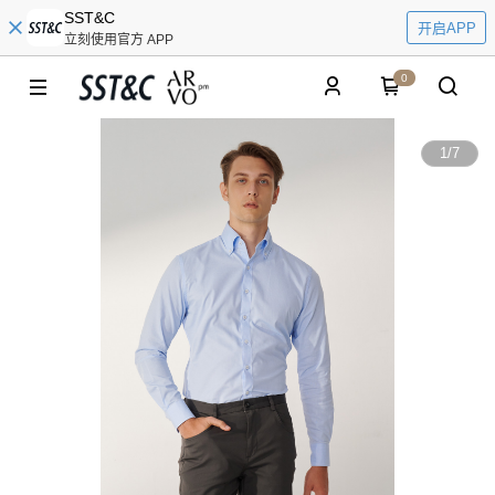
SST&C
开启APP
立刻使用官方 APP
0
1
/
7