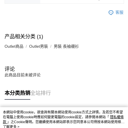
客服
产品相关分类 (1)
Outlet商品
Outlet男裝
男裝 長袖襯衫
评论
此商品目前未被评论
本分类热销
全站排行
本網站中使用cookie，欲查詢有關本網站使用cookie方式之詳情，及若您不希望
热门标签
在電腦上使用cookie時應如何變更電腦的cookie設定，請參閱本網站「
隱私權條
款
」之Cookie聲明。您繼續使用本網站即表示您同意本公司得按本網站使用條款
之Cookie聲明使用cookie。
了解更多 >