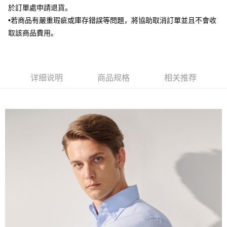
於訂單處申請退貨。
AFTEE先享后付
•若商品有嚴重瑕疵或庫存錯誤等問題，將協助取消訂單並且不會收
相关说明
一、關於 AFTEE先享後付
取該商品費用。
ATM付款
1. 於付款方式選擇AFTEE先享後付，將跳出AFTEE先享後付手機驗證視
窗。
2. 進行簡訊驗證之後，即可完成結帳手續。
运送方式
3. 訂單確認後不需事先繳費，商品會配送至您的指定地址。
详细说明
商品规格
相关推荐
4. 下訂完成後，您的手機會收到一封繳費通知簡訊，APP會員則會收到
新竹物流宅配
AFTEE APP推播通知。
每笔NT$120，满NT$3,000(含以上)免运费
5. 收到商品當下無需繳費，確認無誤後，請再利用繳費通知簡訊或AFTEE
APP於四大便利商店‧ATM/網銀等方式進行付款。
新竹物流離島宅配
請留意繳費期限為 14 天。唯有下載 AFTEE App 成為 AFTEE 會員者方能享
每笔NT$350，满NT$3,500(含以上)免运费
有最長 45 天內付款之服務。
LINEX 宇迅國際
查看运费
繳費期限，為商家向您請款的時間，再加上使用AFTEE可延長的天數所計算
出。使用AFTEE下訂可以延長您收到商品前的繳費天數，但無法保證一定能
夠在期限內收到商品(例如:預購商品或預計到貨時間較長者)。因此無論收到
商品與否，仍需要請您在AFTEE規定的時間內完成繳費。
二、付款限制
1. 初次使用 AFTEE 時，將依認證結果及本公司審查結果，核予每個人不同
之上限額度
2. 結帳金額須大於NT$30