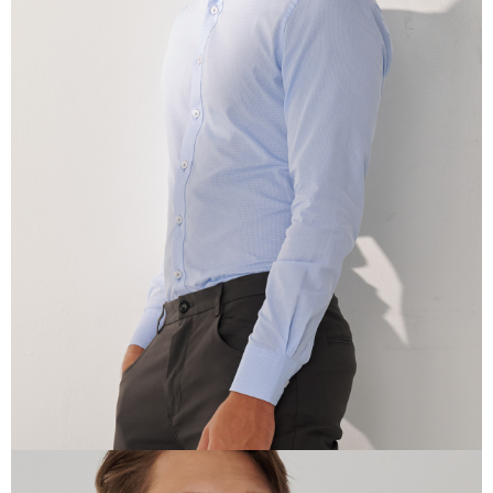
3. 目前僅支援台灣會員
三、聲明條款
「AFTEE先享後付」(下稱本服務)乃由恩沛科技股份有限公司(下稱 AFTEE )
所提供，並由 AFTEE 向您收取款項。因使用本服務所須提供之個人資料(包
含但不限於訂購人姓名、電話，收件人姓名、電話、收件地址)，將交付予
AFTEE 於本服務必要服務範圍內運用。關於 AFTEE 對於個人資料之蒐集、
處理、利用，詳參 AFTEE 官網之『個人資料蒐集、處理及利用告知聲明』
（
https://aftee.tw/privacypolicy/
）。
若款項超過繳費期限，將根據當次的金額加收年利率 16% 的逾期滯納金。
未成年的使用者，請事先徵得法定代理人或監護人之同意方可使用
AFTEE。
若您對於個人資料之處理、利用有任何疑問，或欲行使相關法律權利，請聯
繫恩沛科技股份有限公司。若您不同意我們將上開所示之個人資料，連同必
要之購買訂單資訊提供予 AFTEE ，或讓 AFTEE 蒐集處理利用您的個人資
料，請勿選用本服務。