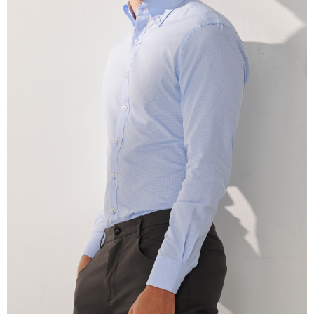
Tempoh pembayaran dikira dari masa kedai meminta pembayaran anda,
ditambah dengan bilangan hari yang boleh dilanjutkan oleh AFTEE. Anda
boleh melanjutkan tempoh pembayaran anda sebelum anda menerima
pesanan. Walau bagaimanapun, tiada jaminan bahawa anda boleh
menerima pesanan anda semasa tempoh pembayaran (cth.: produk
prapesanan atau produk yang mungkin mengambil masa yang lebih
lama untuk dihantar). Oleh itu, anda dikehendaki membuat pembayaran
kepada AFTEE dalam tempoh sama ada anda menerima pesanan.
Kedua, Sekatan Pembayaran
1. Jumlah yang diperakui untuk pengguna kali pertama boleh sehingga
NT$10,000. Amaun diperakui sebenar yang diluluskan akan berdasarkan
keputusan pensijilan dan semakan oleh AFTEE.
2. Amaun perbelanjaan minimum mestilah lebih besar daripada NT$20.
3. Pada masa ini hanya tersedia untuk ahli Taiwan.
Ketiga, Syarat Perkhidmatan
Perkhidmatan AFTEE Beli Sekarang Bayar Kemudian disediakan oleh NP
Taiwan, Inc. dan AFTEE akan membuat bil kepada pengguna. AFTEE
akan menggunakan data peribadi yang dikumpul (termasuk nama
pembeli, no. telefon, nama penerima, no. telefon, alamat penerima) untuk
penggunaan perkhidmatan. Sila rujuk kepada "Penyata Pengumpulan
Data Peribadi, Pemprosesan, Penggunaan"
(https://aftee.tw/privacypolicy/
) untuk maklumat lanjut.