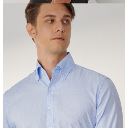
Jumlah yang diperakui untuk pengguna kali pertama yang lulus
kelulusan boleh sehingga NT$10,000. Jika pengguna tidak membuat
pembayaran dalam tempoh tersebut, yuran pembayaran lewat sebanyak
20% setahun akan dikenakan. Pengguna bawah umur dikehendaki
mendapatkan kebenaran daripada ibu bapa atau penjaga yang sah
untuk menggunakan AFTEE.
Sila hubungi NP Taiwan Inc. di
cs_tw@netprotections.co.jp
jika anda
mempunyai sebarang kebimbangan mengenai pemprosesan dan
penggunaan pada data peribadi. Jika anda tidak bersetuju dengan data
peribadi yang disenaraikan seperti di atas akan dikumpul dan digunakan
oleh AFTEE, sila jangan gunakan perkhidmatan ini.