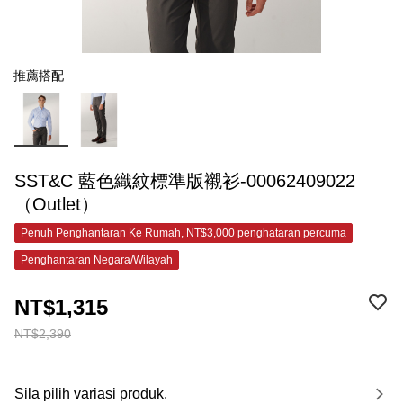
推薦搭配
SST&C 藍色織紋標準版襯衫-00062409022
（Outlet）
Penuh Penghantaran Ke Rumah, NT$3,000 penghataran percuma
Penghantaran Negara/Wilayah
NT$1,315
NT$2,390
Sila pilih variasi produk.