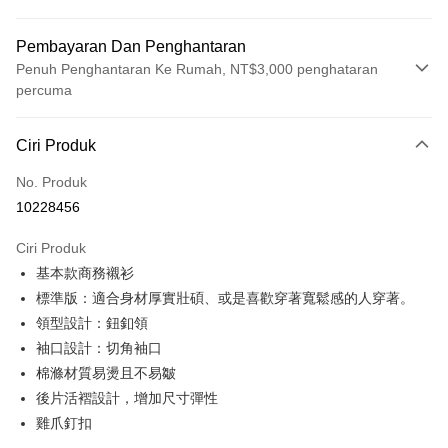
Pembayaran Dan Penghantaran
Penuh Penghantaran Ke Rumah, NT$3,000 penghataran
percuma
Kaedah Pembayaran
Ciri Produk
Kad Kredit (Bayaran Penuh)
No. Produk
Ansuran Kad Kredit
10228456
3 ansuran pada kadar faedah 0,
NT$438
setiap ansuran
Ciri Produk
21 Bank
6 ansuran pada kadar faedah 0,
NT$219
setiap
Taiwan Cooperative Bank
Bank Komersial Pertama
基本款商務襯衫
Hua Nan Commercial
Chang Hwa Commercial
ansuran
21 Bank
Bank
Bank
標準版：適合身材厚實壯碩、或是喜歡穿著寬鬆感的人穿著。
Taiwan Cooperative Bank
Bank Komersial Pertama
LINE Pay
The Shanghai
Bank Komersial Taipei
領型設計：鈕釦領
Hua Nan Commercial Bank
Chang Hwa Commercial Bank
Commercial & Savings
Fubon
袖口設計：切角袖口
Apple Pay
The Shanghai Commercial &
Bank Komersial Taipei Fubon
Bank
Savings Bank
棉滌材質易燙且不易皺
Bank Cathay United
Mega International
JKOPAY
Bank Cathay United
Mega International Commercial
後片活褶設計，增加尺寸彈性
Commercial Bank
Bank
雞爪釘扣
Taiwan Business Bank
Taichung Commercial
Easy Wallet
Taiwan Business Bank
Taichung Commercial Bank
Bank