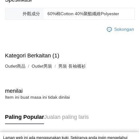
外觀成分
60%棉Cotton 40%聚酯纖維Polyester
Sokongan
Kategori Berkaitan (1)
Outlet商品
Outlet男裝
男裝 長袖襯衫
menilai
Item ini buat masa ini tidak dinilai
Paling Popular
Jualan paling laris
Laman web ini ada menggunakan kuki. Sekiranya anda ingin mengetahui