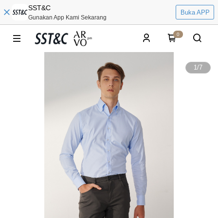
SST&C
Buka APP
Gunakan App Kami Sekarang
0
1
/
7