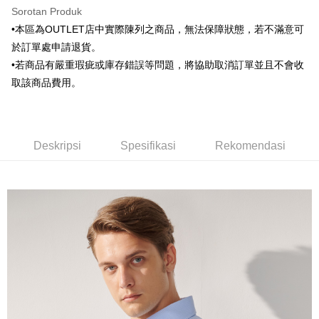
HSBC Bank (Taiwan) Limited
Hwatai Bank
Google Pay
Sorotan Produk
HSBC Bank (Taiwan)
Hwatai Bank
Union Bank of Taiwan
Far Eastern International Bank
Limited
•本區為OUTLET店中實際陳列之商品，無法保障狀態，若不滿意可
Yuanta Commercial Bank
Bank SinoPac
Plus PAY
Union Bank of Taiwan
Far Eastern International
於訂單處申請退貨。
Bank Komersial E.SUN
DBS Bank
Bank
AFTEE
•若商品有嚴重瑕疵或庫存錯誤等問題，將協助取消訂單並且不會收
Bank Antarabangsa Taishin
Bank CTBC
Yuanta Commercial Bank
Bank SinoPac
Deskripsi
Syarikat Kad Kredit Rakuten
取該商品費用。
Bank Komersial E.SUN
DBS Bank
Taiwan
Pertama, Mengenai Perkhidmatan AFTEE Beli Sekarang Bayar Kemudian
Bank Antarabangsa
Bank CTBC
Pemindahan ATM
1. Dengan memilih AFTEE sebagai kaedah pembayaran, mesej
Taishin
pengesahan AFTEE akan muncul.
Syarikat Kad Kredit
2. Anda boleh meneruskan pembayaran selepas pengesahan SMS.
Pilihan Penghantaran
Deskripsi
Spesifikasi
Rekomendasi
Rakuten Taiwan
3. Tiada bayaran diperlukan apabila pesanan disahkan. Produk akan
dihantar ke alamat yang ditetapkan.
新竹物流宅配
4. Setelah pesanan disahkan, anda akan menerima SMS pembayaran
NT$120/pesanan | Penghantaran percuma untuk pesanan
manakala ahli aplikasi akan menerima pemberitahuan tolak aplikasi
NT$3,000 atau lebih
AFTEE.
5. Tiada bayaran diperlukan apabila anda menerima produk. Sila buat
pembayaran di empat kedai serbaneka utama, ATM atau perbankan
新竹物流離島宅配
dalam talian dengan SMS pembayaran atau pemberitahuan tolak aplikasi
NT$350/pesanan | Penghantaran percuma untuk pesanan
AFTEE.
NT$3,500 atau lebih
Sila ambil perhatian bahawa tempoh pembayaran adalah 14 hari. Walau
LINEX 宇迅國際
bagaimanapun, bagi mereka yang telah memuat turun Aplikasi AFTEE
Kadar Penghantaran
dan mendaftar sebagai ahli AFTEE boleh menikmati tempoh pembayaran
sehingga 45 hari.