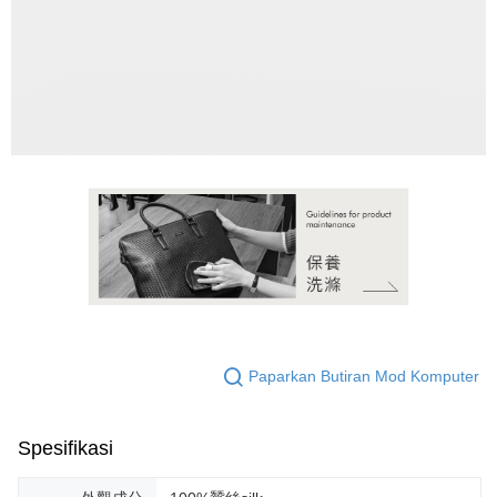
Kedua, Sekatan Pembayaran
1. Jumlah yang diperakui untuk pengguna kali pertama boleh sehingga
NT$10,000. Amaun diperakui sebenar yang diluluskan akan berdasarkan
keputusan pensijilan dan semakan oleh AFTEE.
2. Amaun perbelanjaan minimum mestilah lebih besar daripada NT$20.
3. Pada masa ini hanya tersedia untuk ahli Taiwan.
Ketiga, Syarat Perkhidmatan
Perkhidmatan AFTEE Beli Sekarang Bayar Kemudian disediakan oleh NP
Taiwan, Inc. dan AFTEE akan membuat bil kepada pengguna. AFTEE
akan menggunakan data peribadi yang dikumpul (termasuk nama
pembeli, no. telefon, nama penerima, no. telefon, alamat penerima) untuk
penggunaan perkhidmatan. Sila rujuk kepada "Penyata Pengumpulan
Data Peribadi, Pemprosesan, Penggunaan"
(https://aftee.tw/privacypolicy/
) untuk maklumat lanjut.
Jumlah yang diperakui untuk pengguna kali pertama yang lulus
kelulusan boleh sehingga NT$10,000. Jika pengguna tidak membuat
Paparkan Butiran Mod Komputer
pembayaran dalam tempoh tersebut, yuran pembayaran lewat sebanyak
20% setahun akan dikenakan. Pengguna bawah umur dikehendaki
mendapatkan kebenaran daripada ibu bapa atau penjaga yang sah
untuk menggunakan AFTEE.
Spesifikasi
Sila hubungi NP Taiwan Inc. di
cs_tw@netprotections.co.jp
jika anda