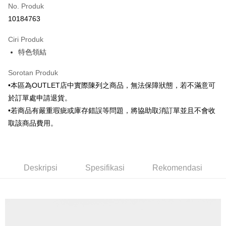
No. Produk
Ansuran Kad Kredit
10184763
3 ansuran pada kadar faedah 0,
NT$236
setiap ansuran
Ciri Produk
21 Bank
6 ansuran pada kadar faedah 0,
NT$118
setiap
Taiwan Cooperative Bank
Bank Komersial Pertama
特色領結
Hua Nan Commercial
Chang Hwa Commercial
ansuran
21 Bank
Bank
Bank
Taiwan Cooperative Bank
Bank Komersial Pertama
LINE Pay
Sorotan Produk
The Shanghai
Bank Komersial Taipei
Hua Nan Commercial Bank
Chang Hwa Commercial Bank
•本區為OUTLET店中實際陳列之商品，無法保障狀態，若不滿意可
Commercial & Savings
Fubon
Apple Pay
The Shanghai Commercial &
Bank Komersial Taipei Fubon
Bank
於訂單處申請退貨。
Savings Bank
Bank Cathay United
Mega International
JKOPAY
•若商品有嚴重瑕疵或庫存錯誤等問題，將協助取消訂單並且不會收
Bank Cathay United
Mega International Commercial
Commercial Bank
取該商品費用。
Bank
Taiwan Business Bank
Taichung Commercial
Easy Wallet
Taiwan Business Bank
Taichung Commercial Bank
Bank
HSBC Bank (Taiwan) Limited
Hwatai Bank
Google Pay
HSBC Bank (Taiwan)
Hwatai Bank
Union Bank of Taiwan
Far Eastern International Bank
Limited
Yuanta Commercial Bank
Bank SinoPac
Plus PAY
Deskripsi
Spesifikasi
Rekomendasi
Union Bank of Taiwan
Far Eastern International
Bank Komersial E.SUN
DBS Bank
Bank
AFTEE
Bank Antarabangsa Taishin
Bank CTBC
Yuanta Commercial Bank
Bank SinoPac
Deskripsi
Syarikat Kad Kredit Rakuten
Bank Komersial E.SUN
DBS Bank
Taiwan
Pertama, Mengenai Perkhidmatan AFTEE Beli Sekarang Bayar Kemudian
Bank Antarabangsa
Bank CTBC
Pemindahan ATM
1. Dengan memilih AFTEE sebagai kaedah pembayaran, mesej
Taishin