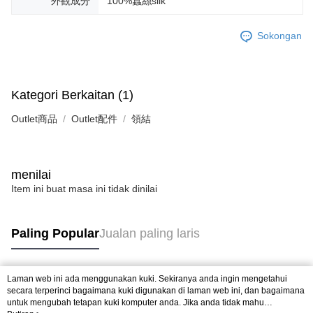
外觀成分
100%蠶絲silk
mempunyai sebarang kebimbangan mengenai pemprosesan dan
penggunaan pada data peribadi. Jika anda tidak bersetuju dengan data
peribadi yang disenaraikan seperti di atas akan dikumpul dan digunakan
Sokongan
oleh AFTEE, sila jangan gunakan perkhidmatan ini.
Kategori Berkaitan (1)
Outlet商品
Outlet配件
領結
menilai
Item ini buat masa ini tidak dinilai
Paling Popular
Jualan paling laris
Laman web ini ada menggunakan kuki. Sekiranya anda ingin mengetahui
Tag Popular
secara terperinci bagaimana kuki digunakan di laman web ini, dan bagaimana
untuk mengubah tetapan kuki komputer anda. Jika anda tidak mahu