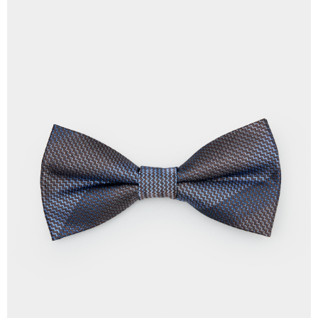
pengesahan AFTEE akan muncul.
Syarikat Kad Kredit
2. Anda boleh meneruskan pembayaran selepas pengesahan SMS.
Pilihan Penghantaran
Rakuten Taiwan
3. Tiada bayaran diperlukan apabila pesanan disahkan. Produk akan
dihantar ke alamat yang ditetapkan.
新竹物流宅配
4. Setelah pesanan disahkan, anda akan menerima SMS pembayaran
NT$120/pesanan | Penghantaran percuma untuk pesanan
manakala ahli aplikasi akan menerima pemberitahuan tolak aplikasi
NT$3,000 atau lebih
AFTEE.
5. Tiada bayaran diperlukan apabila anda menerima produk. Sila buat
pembayaran di empat kedai serbaneka utama, ATM atau perbankan
新竹物流離島宅配
dalam talian dengan SMS pembayaran atau pemberitahuan tolak aplikasi
NT$350/pesanan | Penghantaran percuma untuk pesanan
AFTEE.
NT$3,500 atau lebih
Sila ambil perhatian bahawa tempoh pembayaran adalah 14 hari. Walau
LINEX 宇迅國際
bagaimanapun, bagi mereka yang telah memuat turun Aplikasi AFTEE
Kadar Penghantaran
dan mendaftar sebagai ahli AFTEE boleh menikmati tempoh pembayaran
sehingga 45 hari.
Tempoh pembayaran dikira dari masa kedai meminta pembayaran anda,
ditambah dengan bilangan hari yang boleh dilanjutkan oleh AFTEE. Anda
boleh melanjutkan tempoh pembayaran anda sebelum anda menerima
pesanan. Walau bagaimanapun, tiada jaminan bahawa anda boleh
menerima pesanan anda semasa tempoh pembayaran (cth.: produk
prapesanan atau produk yang mungkin mengambil masa yang lebih
lama untuk dihantar). Oleh itu, anda dikehendaki membuat pembayaran
kepada AFTEE dalam tempoh sama ada anda menerima pesanan.