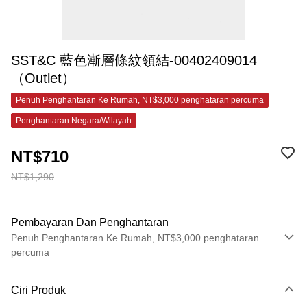
SST&C 藍色漸層條紋領結-00402409014
（Outlet）
Penuh Penghantaran Ke Rumah, NT$3,000 penghataran percuma
Penghantaran Negara/Wilayah
NT$710
NT$1,290
Pembayaran Dan Penghantaran
Penuh Penghantaran Ke Rumah, NT$3,000 penghataran
percuma
Kaedah Pembayaran
Ciri Produk
Kad Kredit (Bayaran Penuh)