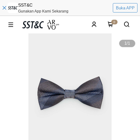
SST&C
Buka APP
Gunakan App Kami Sekarang
0
1
/
1