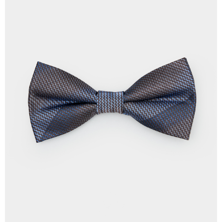
配送毎にNT$120、NT$3,000以上で送料無料
の場合は、AFTEE アプリプッシュ通知が届きます。
5.商品受け取り時のお支払いは不要です。商品を確かめてから、SMSまた
新竹物流離島宅配
はアプリの通知に従って、4大コンビニ、またはATM/オンラインバンキン
グでお支払いください。
配送毎にNT$350、NT$3,500以上で送料無料
代金納付期限は最短で 14 日以内ですので、ご注意ください。AFTEE アプ
LINEX 宇迅國際
送料を確認
リをダウンロードして AFTEE 会員になるとお支払い期限を最長 45 日以内
まで延長できます。
お支払期限は、ショップが請求した期日と、AFTEEで延長できる日数をも
とに計算されます。AFTEEで注文すると、商品を受け取るまで支払い期限
を延長できますが、商品を期限内に受け取れない場合があります（例：予
約商品や商品到着日が比較的遅い商品）。そのため、商品到着の有無に関
わらず、AFTEEで指定された期限内にお支払いください。
二、支払い限度額
1.初回 AFTEEを ご利用の際に、認証結果及び当社の審査の結果に基づ
き、限度額が設定されます。
2.決済金額は最低NT$20です。
3.現在、台湾の会員のみご利用いただけます。
三、利用規約「AFTEE代金後払い」（以下当サービスという）はネットプ
ロテクションズ（以下 AFTEE という）が提供し、AFTEEが代金を徴収し
ます。当サービスご利用の際に提供しなければならない個人情報（注文者