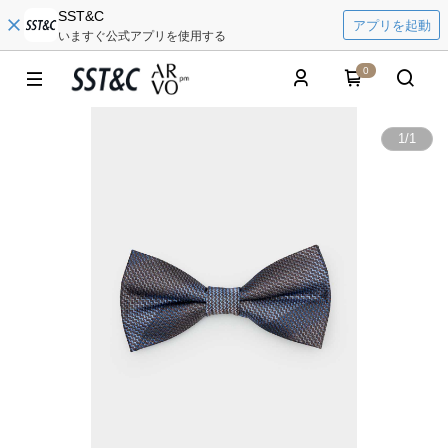
SST&C
アプリを起動
いますぐ公式アプリを使用する
0
1
/
1