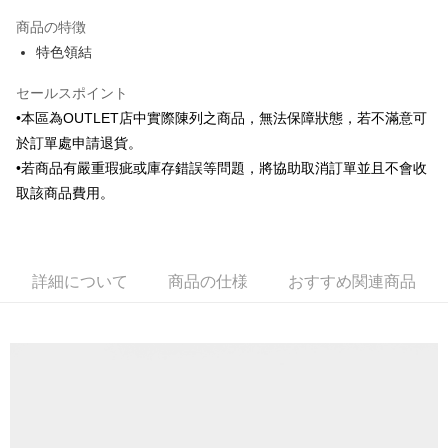
3回払い、金利0、毎回
NT$236
21行の銀行
商品の特徴
6回払い、金利0、毎回
NT$118
21行の銀行
合作金庫商業銀行
第一商業銀行
特色領結
華南商業銀行
彰化商業銀行
合作金庫商業銀行
第一商業銀行
LINE Pay
上海商業儲蓄銀行
台北富邦商業銀行
華南商業銀行
彰化商業銀行
セールスポイント
国泰世華商業銀行
兆豐國際商業銀行
Apple Pay
上海商業儲蓄銀行
台北富邦商業銀行
•本區為OUTLET店中實際陳列之商品，無法保障狀態，若不滿意可
台湾中小企業銀行
台中商業銀行
国泰世華商業銀行
兆豐國際商業銀行
HSBC(台湾)商業銀行
華泰商業銀行
於訂單處申請退貨。
JKOPAY
台湾中小企業銀行
台中商業銀行
聯邦商業銀行
遠東国際商業銀行
•若商品有嚴重瑕疵或庫存錯誤等問題，將協助取消訂單並且不會收
HSBC(台湾)商業銀行
華泰商業銀行
Easy Wallet
元大商業銀行
永豐商業銀行
聯邦商業銀行
遠東国際商業銀行
取該商品費用。
玉山商業銀行
星展(台湾)商業銀行
元大商業銀行
永豐商業銀行
Google Pay
台新國際商業銀行
中国信託商業銀行
玉山商業銀行
星展(台湾)商業銀行
台湾楽天クレジットカード会社
台新國際商業銀行
中国信託商業銀行
Plus Pay
台湾楽天クレジットカード会社
詳細について
商品の仕様
おすすめ関連商品
AFTEE代金後払い
説明
一、 AFTEE代金後払いについて
ATM払い
1.お支払い方法でAFTEE代金後払いを選択すると、携帯電話認証ウィンド
ウが表示されます。
2.SMSで認証してお支払い手続を進めてください。
配送方法
3.注文するときのお支払いは不要です。商品はご指定の住所に配送されま
す。
新竹物流宅配
4.ご注文が完了すると、携帯に支払い通知のSMSが届きます。アプリ会員