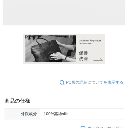
の氏名、電話番号、受取人の氏名、電話番号、受取人住所を含むがこれに
限らない）は、AFTEEに渡され当サービスで必要な範囲内で利用されま
す。AFTEEの個人情報の収集、処理、利用について、詳細はAFTEE公式ホ
ームページの『個人情報の収集、処理及び利用に関する声明』をご参照く
ださい（
https://aftee.tw/privacypolicy/
）。
AFTEEの初回ご利用の際に、審査を通過すれば、最高額がNT$10,000にな
ります。支払い期限を過ぎた場合、その金額に基づいて年利20%の遅延滞
納金が加算されます。未成年の利用者は、事前に法定代理人または後見人
の同意を得ればAFTEEをご利用いただけます。
個人情報の処理、利用について疑問がある、または関連する法律の権利を
行使したい場合は、ネットプロテクションズ
cs_tw@netprotections.co.jp
にご連絡ください。上記に示した個人情報を、必要な購入注文書とあわせ
てAFTEEにご提供いただく、またはAFTEEにあなたの個人情報の収集、処
理、利用を許可することににご同意いただけない場合は、当サービスを選
PC版の詳細についてを表示する
択しないでください。
商品の仕様
外觀成分
100%蠶絲silk