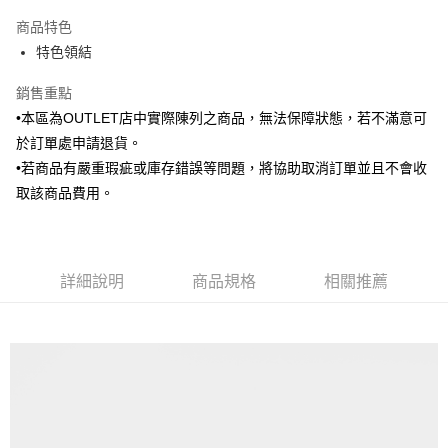
3 期 0 利率 每期
NT$236
21家銀行
商品特色
6 期 0 利率 每期
NT$118
21家銀行
合作金庫商業銀行
第一商業銀行
特色領結
華南商業銀行
彰化商業銀行
合作金庫商業銀行
第一商業銀行
LINE Pay
上海商業儲蓄銀行
台北富邦商業銀行
華南商業銀行
彰化商業銀行
銷售重點
國泰世華商業銀行
兆豐國際商業銀行
Apple Pay
上海商業儲蓄銀行
台北富邦商業銀行
•本區為OUTLET店中實際陳列之商品，無法保障狀態，若不滿意可
臺灣中小企業銀行
台中商業銀行
國泰世華商業銀行
兆豐國際商業銀行
於訂單處申請退貨。
匯豐（台灣）商業銀行
華泰商業銀行
街口支付
臺灣中小企業銀行
台中商業銀行
聯邦商業銀行
遠東國際商業銀行
•若商品有嚴重瑕疵或庫存錯誤等問題，將協助取消訂單並且不會收
匯豐（台灣）商業銀行
華泰商業銀行
悠遊付
元大商業銀行
永豐商業銀行
取該商品費用。
聯邦商業銀行
遠東國際商業銀行
玉山商業銀行
星展（台灣）商業銀行
元大商業銀行
永豐商業銀行
Google Pay
台新國際商業銀行
中國信託商業銀行
玉山商業銀行
星展（台灣）商業銀行
台灣樂天信用卡公司
台新國際商業銀行
中國信託商業銀行
全盈+PAY
台灣樂天信用卡公司
詳細說明
商品規格
相關推薦
AFTEE先享後付
相關說明
【關於「AFTEE先享後付」】
ATM付款
AFTEE先享後付是「在收到商品之後才付款」的支付方式。 讓您購物簡單
便利好安心！
１．簡單：不需註冊會員、不需綁卡、不需儲值。
運送方式
２．便利：只要手機號碼，簡訊認證，即可結帳。
３．安心：先確認商品／服務後，再付款。
新竹物流宅配