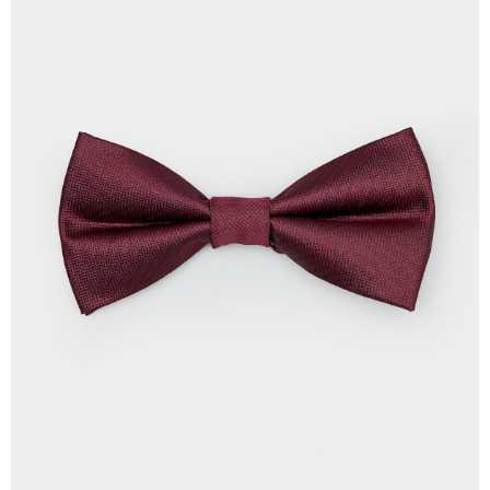
每筆NT$120，滿NT$3,000(含以上)免運費
【「AFTEE先享後付」結帳流程】
１．於結帳方式選擇「AFTEE先享後付」後，將跳轉至「AFTEE先享後付」
新竹物流離島宅配
結帳頁面，進行簡訊認證並確認金額後，即可完成結帳。
２．訂單成立數日內，您將收到繳費通知簡訊。
每筆NT$350，滿NT$3,500(含以上)免運費
３．收到繳費通知簡訊後14天內，點擊此簡訊中的連結，可透過四大超商／
ATM／網路銀行／等多元方式進行付款，方視為交易完成。
LINEX 宇迅國際
查看運費
※ 請注意：結帳手續完成當下不需立刻繳費，但若您需要取消訂單，請聯絡
購買商品的店家。未經商家同意取消之訂單仍視為有效，需透過AFTEE先享
後付繳納相關費用。
※ 交易是否成功請以「AFTEE先享後付 」之結帳頁面顯示為準，若有關於
是否繳費成功／繳費後需取消欲退款等相關疑問，請聯繫「AFTEE先享後付
客戶支援中心」
https://netprotections.freshdesk.com/support/home
【注意事項】
１．透過由恩沛科技股份有限公司提供之「AFTEE先享後付」服務完成之交
易，需依本服務之必要範圍內提供個人資料，並將交易相關給付款項請求債
權轉讓予恩沛科技股份有限公司。
２．關於個人資料處理事宜，請瀏覽以下網址：
https://aftee.tw/terms/#terms3
３．未成年的使用者請事先徵得法定代理人或監護人之同意方可使用
「AFTEE先享後付」，若未經同意申辦者引起之損失，本公司不負相關責
任。
４．使用「AFTEE先享後付」時，將依據個別帳號之用戶狀況，依本公司即
時審查核予不同之上限額度；若仍有額度不足之情形，本公司將視審查結果