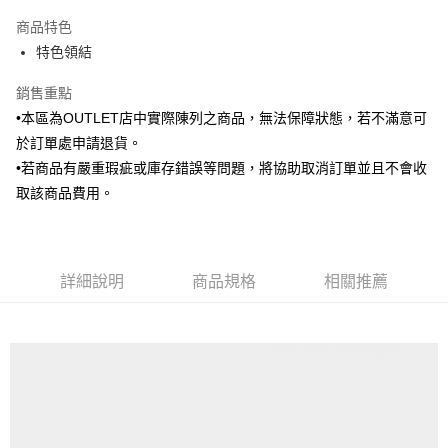
3 期 0 利率 每期
NT$236
21家銀行
商品特色
6 期 0 利率 每期
NT$118
21家銀行
合作金庫商業銀行
第一商業銀行
特色領結
華南商業銀行
彰化商業銀行
合作金庫商業銀行
第一商業銀行
LINE Pay
上海商業儲蓄銀行
台北富邦商業銀行
華南商業銀行
彰化商業銀行
銷售重點
國泰世華商業銀行
兆豐國際商業銀行
Apple Pay
上海商業儲蓄銀行
台北富邦商業銀行
•本區為OUTLET店中實際陳列之商品，無法保障狀態，若不滿意可
臺灣中小企業銀行
台中商業銀行
國泰世華商業銀行
兆豐國際商業銀行
於訂單處申請退貨。
匯豐（台灣）商業銀行
華泰商業銀行
街口支付
臺灣中小企業銀行
台中商業銀行
聯邦商業銀行
遠東國際商業銀行
•若商品有嚴重瑕疵或庫存錯誤等問題，將協助取消訂單並且不會收
匯豐（台灣）商業銀行
華泰商業銀行
悠遊付
元大商業銀行
永豐商業銀行
取該商品費用。
聯邦商業銀行
遠東國際商業銀行
玉山商業銀行
星展（台灣）商業銀行
元大商業銀行
永豐商業銀行
Google Pay
台新國際商業銀行
中國信託商業銀行
玉山商業銀行
星展（台灣）商業銀行
台灣樂天信用卡公司
台新國際商業銀行
中國信託商業銀行
全盈+PAY
台灣樂天信用卡公司
詳細說明
商品規格
相關推薦
AFTEE先享後付
相關說明
【關於「AFTEE先享後付」】
ATM付款
AFTEE先享後付是「在收到商品之後才付款」的支付方式。 讓您購物簡單
便利好安心！
１．簡單：不需註冊會員、不需綁卡、不需儲值。
運送方式
２．便利：只要手機號碼，簡訊認證，即可結帳。
３．安心：先確認商品／服務後，再付款。
新竹物流宅配