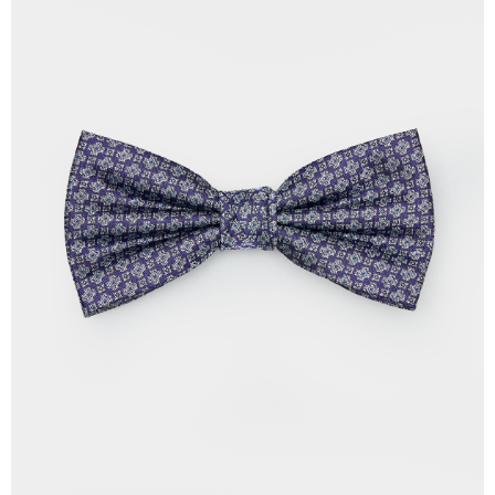
配送毎にNT$120、NT$3,000以上で送料無料
の場合は、AFTEE アプリプッシュ通知が届きます。
5.商品受け取り時のお支払いは不要です。商品を確かめてから、SMSまた
新竹物流離島宅配
はアプリの通知に従って、4大コンビニ、またはATM/オンラインバンキン
グでお支払いください。
配送毎にNT$350、NT$3,500以上で送料無料
代金納付期限は最短で 14 日以内ですので、ご注意ください。AFTEE アプ
LINEX 宇迅國際
送料を確認
リをダウンロードして AFTEE 会員になるとお支払い期限を最長 45 日以内
まで延長できます。
お支払期限は、ショップが請求した期日と、AFTEEで延長できる日数をも
とに計算されます。AFTEEで注文すると、商品を受け取るまで支払い期限
を延長できますが、商品を期限内に受け取れない場合があります（例：予
約商品や商品到着日が比較的遅い商品）。そのため、商品到着の有無に関
わらず、AFTEEで指定された期限内にお支払いください。
二、支払い限度額
1.初回 AFTEEを ご利用の際に、認証結果及び当社の審査の結果に基づ
き、限度額が設定されます。
2.決済金額は最低NT$20です。
3.現在、台湾の会員のみご利用いただけます。
三、利用規約「AFTEE代金後払い」（以下当サービスという）はネットプ
ロテクションズ（以下 AFTEE という）が提供し、AFTEEが代金を徴収し
ます。当サービスご利用の際に提供しなければならない個人情報（注文者