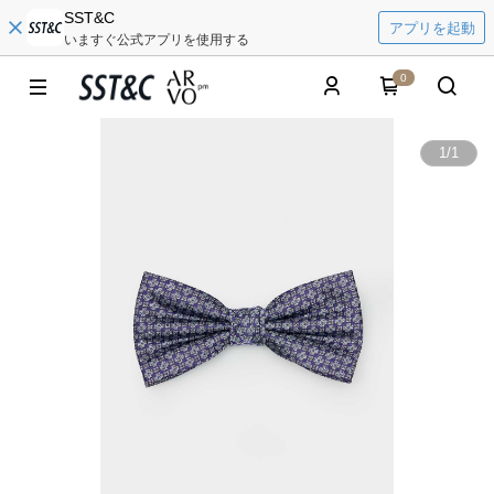
SST&C
アプリを起動
いますぐ公式アプリを使用する
0
1
/
1