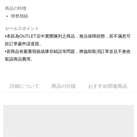
3回払い、金利0、毎回
NT$236
21行の銀行
商品の特徴
6回払い、金利0、毎回
NT$118
21行の銀行
合作金庫商業銀行
第一商業銀行
特色領結
華南商業銀行
彰化商業銀行
合作金庫商業銀行
第一商業銀行
LINE Pay
上海商業儲蓄銀行
台北富邦商業銀行
華南商業銀行
彰化商業銀行
セールスポイント
国泰世華商業銀行
兆豐國際商業銀行
Apple Pay
上海商業儲蓄銀行
台北富邦商業銀行
•本區為OUTLET店中實際陳列之商品，無法保障狀態，若不滿意可
台湾中小企業銀行
台中商業銀行
国泰世華商業銀行
兆豐國際商業銀行
HSBC(台湾)商業銀行
華泰商業銀行
於訂單處申請退貨。
JKOPAY
台湾中小企業銀行
台中商業銀行
聯邦商業銀行
遠東国際商業銀行
•若商品有嚴重瑕疵或庫存錯誤等問題，將協助取消訂單並且不會收
HSBC(台湾)商業銀行
華泰商業銀行
Easy Wallet
元大商業銀行
永豐商業銀行
聯邦商業銀行
遠東国際商業銀行
取該商品費用。
玉山商業銀行
星展(台湾)商業銀行
元大商業銀行
永豐商業銀行
Google Pay
台新國際商業銀行
中国信託商業銀行
玉山商業銀行
星展(台湾)商業銀行
台湾楽天クレジットカード会社
台新國際商業銀行
中国信託商業銀行
Plus Pay
台湾楽天クレジットカード会社
詳細について
商品の仕様
おすすめ関連商品
AFTEE代金後払い
説明
一、 AFTEE代金後払いについて
ATM払い
1.お支払い方法でAFTEE代金後払いを選択すると、携帯電話認証ウィンド
ウが表示されます。
2.SMSで認証してお支払い手続を進めてください。
配送方法
3.注文するときのお支払いは不要です。商品はご指定の住所に配送されま
す。
新竹物流宅配
4.ご注文が完了すると、携帯に支払い通知のSMSが届きます。アプリ会員