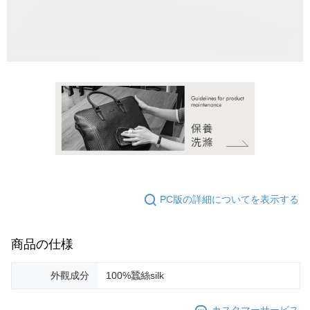
の氏名、電話番号、受取人の氏名、電話番号、受取人住所を含むがこれに
限らない）は、AFTEEに渡され当サービスで必要な範囲内で利用されま
す。AFTEEの個人情報の収集、処理、利用について、詳細はAFTEE公式ホ
ームページの『個人情報の収集、処理及び利用に関する声明』をご参照く
ださい（
https://aftee.tw/privacypolicy/
）。
AFTEEの初回ご利用の際に、審査を通過すれば、最高額がNT$10,000にな
ります。支払い期限を過ぎた場合、その金額に基づいて年利20%の遅延滞
納金が加算されます。未成年の利用者は、事前に法定代理人または後見人
の同意を得ればAFTEEをご利用いただけます。
個人情報の処理、利用について疑問がある、または関連する法律の権利を
行使したい場合は、ネットプロテクションズ
cs_tw@netprotections.co.jp
にご連絡ください。上記に示した個人情報を、必要な購入注文書とあわせ
てAFTEEにご提供いただく、またはAFTEEにあなたの個人情報の収集、処
理、利用を許可することににご同意いただけない場合は、当サービスを選
PC版の詳細についてを表示する
択しないでください。
商品の仕様
外觀成分
100%蠶絲silk