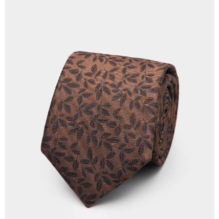
每筆NT$120，滿NT$3,000(含以上)免運費
【「AFTEE先享後付」結帳流程】
１．於結帳方式選擇「AFTEE先享後付」後，將跳轉至「AFTEE先享後付」
新竹物流離島宅配
結帳頁面，進行簡訊認證並確認金額後，即可完成結帳。
２．訂單成立數日內，您將收到繳費通知簡訊。
每筆NT$350，滿NT$3,500(含以上)免運費
３．收到繳費通知簡訊後14天內，點擊此簡訊中的連結，可透過四大超商／
ATM／網路銀行／等多元方式進行付款，方視為交易完成。
LINEX 宇迅國際
查看運費
※ 請注意：結帳手續完成當下不需立刻繳費，但若您需要取消訂單，請聯絡
購買商品的店家。未經商家同意取消之訂單仍視為有效，需透過AFTEE先享
後付繳納相關費用。
※ 交易是否成功請以「AFTEE先享後付 」之結帳頁面顯示為準，若有關於
是否繳費成功／繳費後需取消欲退款等相關疑問，請聯繫「AFTEE先享後付
客戶支援中心」
https://netprotections.freshdesk.com/support/home
【注意事項】
１．透過由恩沛科技股份有限公司提供之「AFTEE先享後付」服務完成之交
易，需依本服務之必要範圍內提供個人資料，並將交易相關給付款項請求債
權轉讓予恩沛科技股份有限公司。
２．關於個人資料處理事宜，請瀏覽以下網址：
https://aftee.tw/terms/#terms3
３．未成年的使用者請事先徵得法定代理人或監護人之同意方可使用
「AFTEE先享後付」，若未經同意申辦者引起之損失，本公司不負相關責
任。
４．使用「AFTEE先享後付」時，將依據個別帳號之用戶狀況，依本公司即
時審查核予不同之上限額度；若仍有額度不足之情形，本公司將視審查結果