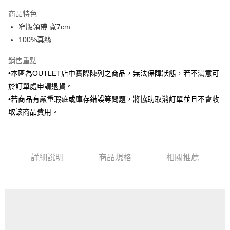
3 期 0 利率 每期
NT$346
21家銀行
商品特色
6 期 0 利率 每期
NT$173
21家銀行
合作金庫商業銀行
第一商業銀行
窄版領帶:寬7cm
華南商業銀行
彰化商業銀行
合作金庫商業銀行
第一商業銀行
LINE Pay
100%真絲
上海商業儲蓄銀行
台北富邦商業銀行
華南商業銀行
彰化商業銀行
國泰世華商業銀行
兆豐國際商業銀行
Apple Pay
上海商業儲蓄銀行
台北富邦商業銀行
銷售重點
臺灣中小企業銀行
台中商業銀行
國泰世華商業銀行
兆豐國際商業銀行
•本區為OUTLET店中實際陳列之商品，無法保障狀態，若不滿意可
匯豐（台灣）商業銀行
華泰商業銀行
街口支付
臺灣中小企業銀行
台中商業銀行
聯邦商業銀行
遠東國際商業銀行
於訂單處申請退貨。
匯豐（台灣）商業銀行
華泰商業銀行
悠遊付
元大商業銀行
永豐商業銀行
•若商品有嚴重瑕疵或庫存錯誤等問題，將協助取消訂單並且不會收
聯邦商業銀行
遠東國際商業銀行
玉山商業銀行
星展（台灣）商業銀行
元大商業銀行
永豐商業銀行
取該商品費用。
Google Pay
台新國際商業銀行
中國信託商業銀行
玉山商業銀行
星展（台灣）商業銀行
台灣樂天信用卡公司
台新國際商業銀行
中國信託商業銀行
全盈+PAY
台灣樂天信用卡公司
AFTEE先享後付
詳細說明
商品規格
相關推薦
相關說明
【關於「AFTEE先享後付」】
ATM付款
AFTEE先享後付是「在收到商品之後才付款」的支付方式。 讓您購物簡單
便利好安心！
１．簡單：不需註冊會員、不需綁卡、不需儲值。
運送方式
２．便利：只要手機號碼，簡訊認證，即可結帳。
３．安心：先確認商品／服務後，再付款。
新竹物流宅配