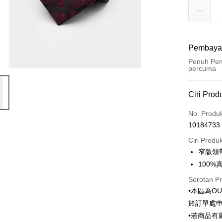
Pembaya
Penuh Pen
percuma
Kaedah 
Ciri Prod
Kad Kredi
No. Produ
10184733
Ansuran K
Ciri Produ
3 ansu
窄版領帶
6 ansu
Taiw
100%
Hua 
ansura
Sorotan P
Ban
Taiwan 
LINE Pay
•本區為O
The 
Hua Na
Comm
於訂單處
Apple Pay
The Sh
Ban
•若商品
Saving