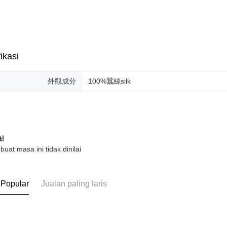
ikasi
外觀成分
100%蠶絲silk
i
 buat masa ini tidak dinilai
 Popular
Jualan paling laris