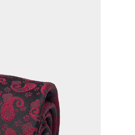
atau lebih
 perhatian bahawa tempoh pembayaran adalah 14 hari. Walau
un, bagi mereka yang telah memuat turun Aplikasi AFTEE
宇迅國際
Kadar Penghantaran
tar sebagai ahli AFTEE boleh menikmati tempoh
n sehingga 45 hari.
mbayaran dikira dari masa kedai meminta pembayaran anda,
engan bilangan hari yang boleh dilanjutkan oleh AFTEE.
h melanjutkan tempoh pembayaran anda sebelum anda
pesanan. Walau bagaimanapun, tiada jaminan bahawa anda
erima pesanan anda semasa tempoh pembayaran (cth.:
apesanan atau produk yang mungkin mengambil masa yang
 untuk dihantar). Oleh itu, anda dikehendaki membuat
n kepada AFTEE dalam tempoh sama ada anda menerima
katan Pembayaran
yang diperakui untuk pengguna kali pertama boleh sehingga
 Amaun diperakui sebenar yang diluluskan akan
n keputusan pensijilan dan semakan oleh AFTEE.
erbelanjaan minimum mestilah lebih besar daripada NT$20.
sa ini hanya tersedia untuk ahli Taiwan.
arat Perkhidmatan
tan AFTEE Beli Sekarang Bayar Kemudian disediakan oleh