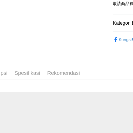
Bank
JKOPAY
取該商品
Bank Ca
Taiw
Easy Walle
Taiwan 
Kategori 
HSBC Ba
Google Pa
HSBC
Union B
Limi
Outlet商品
Yuanta
Plus PAY
Unio
Kongsi
Bank K
AFTEE
Bank An
Yuan
Deskripsi
Syarika
Bank
Pertama, 
Taiwan
Bank
Pemindah
Kemudian
Tais
1. Dengan
ipsi
Spesifikasi
Rekomendasi
Syari
pengesaha
2. Anda b
Raku
Pilihan 
3. Tiada b
dihantar k
新竹物流
4. Setela
NT$120/pe
manakala a
AFTEE.
NT$3,000 
5. Tiada b
pembayara
新竹物流
dalam tal
NT$350/pe
aplikasi A