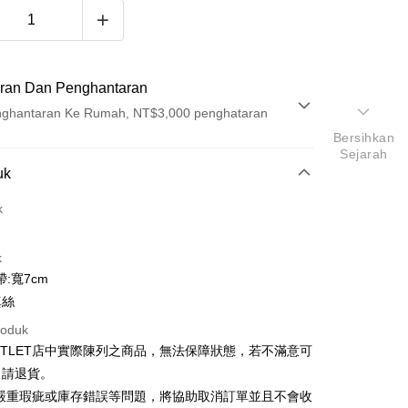
ran Dan Penghantaran
ghantaran Ke Rumah, NT$3,000 penghataran
Bersihkan
Sejarah
Pembayaran
uk
t (Bayaran Penuh)
k
ad Kredit
k
ran pada kadar faedah 0,
NT$346
setiap ansuran
:寬7cm
21 Bank
ran pada kadar faedah 0,
NT$173
setiap
an Cooperative Bank
Bank Komersial Pertama
真絲
Nan Commercial
Chang Hwa Commercial
n
21 Bank
roduk
k
Bank
Cooperative Bank
Bank Komersial Pertama
UTLET店中實際陳列之商品，無法保障狀態，若不滿意可
Shanghai
Bank Komersial Taipei
n Commercial Bank
Chang Hwa Commercial Bank
ercial & Savings
Fubon
申請退貨。
anghai Commercial &
Bank Komersial Taipei Fubon
k
有嚴重瑕疵或庫存錯誤等問題，將協助取消訂單並且不會收
s Bank