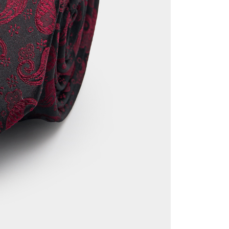
, Inc. dan AFTEE akan membuat bil kepada pengguna. AFTEE
gunakan data peribadi yang dikumpul (termasuk nama
o. telefon, nama penerima, no. telefon, alamat penerima)
gunaan perkhidmatan. Sila rujuk kepada "Penyata
an Data Peribadi, Pemprosesan, Penggunaan"
ee.tw/privacypolicy/
) untuk maklumat lanjut.
g diperakui untuk pengguna kali pertama yang lulus
boleh sehingga NT$10,000. Jika pengguna tidak membuat
n dalam tempoh tersebut, yuran pembayaran lewat sebanyak
un akan dikenakan. Pengguna bawah umur dikehendaki
an kebenaran daripada ibu bapa atau penjaga yang sah
ggunakan AFTEE.
gi NP Taiwan Inc. di
cs_tw@netprotections.co.jp
jika anda
 sebarang kebimbangan mengenai pemprosesan dan
 pada data peribadi. Jika anda tidak bersetuju dengan data
ang disenaraikan seperti di atas akan dikumpul dan
oleh AFTEE, sila jangan gunakan perkhidmatan ini.