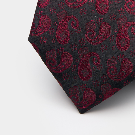
NP Taiwan
akan meng
pembeli, n
untuk peng
Pengumpul
(https://aft
Jumlah yan
kelulusan 
pembayara
20% setah
mendapatk
untuk men
Sila hubun
mempunyai
penggunaan
peribadi y
digunakan 