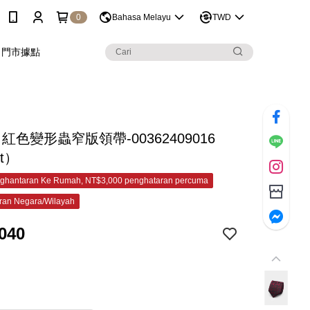
0
Bahasa Melayu
TWD
門市據點
C 紅色變形蟲窄版領帶-00362409016
et）
ghantaran Ke Rumah, NT$3,000 penghataran percuma
ran Negara/Wilayah
040