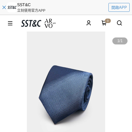
SST&C
開啟APP
立刻使用官方APP
0
1
/
1