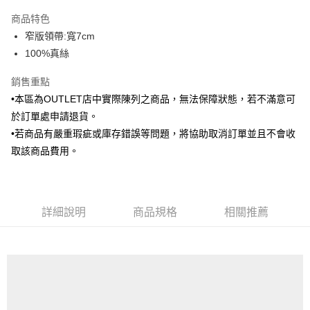
3 期 0 利率 每期
NT$346
21家銀行
商品特色
6 期 0 利率 每期
NT$173
21家銀行
合作金庫商業銀行
第一商業銀行
窄版領帶:寬7cm
華南商業銀行
彰化商業銀行
合作金庫商業銀行
第一商業銀行
LINE Pay
100%真絲
上海商業儲蓄銀行
台北富邦商業銀行
華南商業銀行
彰化商業銀行
國泰世華商業銀行
兆豐國際商業銀行
Apple Pay
上海商業儲蓄銀行
台北富邦商業銀行
銷售重點
臺灣中小企業銀行
台中商業銀行
國泰世華商業銀行
兆豐國際商業銀行
•本區為OUTLET店中實際陳列之商品，無法保障狀態，若不滿意可
匯豐（台灣）商業銀行
華泰商業銀行
街口支付
臺灣中小企業銀行
台中商業銀行
聯邦商業銀行
遠東國際商業銀行
於訂單處申請退貨。
匯豐（台灣）商業銀行
華泰商業銀行
悠遊付
元大商業銀行
永豐商業銀行
•若商品有嚴重瑕疵或庫存錯誤等問題，將協助取消訂單並且不會收
聯邦商業銀行
遠東國際商業銀行
玉山商業銀行
星展（台灣）商業銀行
元大商業銀行
永豐商業銀行
取該商品費用。
Google Pay
台新國際商業銀行
中國信託商業銀行
玉山商業銀行
星展（台灣）商業銀行
台灣樂天信用卡公司
台新國際商業銀行
中國信託商業銀行
全盈+PAY
台灣樂天信用卡公司
AFTEE先享後付
詳細說明
商品規格
相關推薦
相關說明
【關於「AFTEE先享後付」】
ATM付款
AFTEE先享後付是「在收到商品之後才付款」的支付方式。 讓您購物簡單
便利好安心！
１．簡單：不需註冊會員、不需綁卡、不需儲值。
運送方式
２．便利：只要手機號碼，簡訊認證，即可結帳。
３．安心：先確認商品／服務後，再付款。
新竹物流宅配