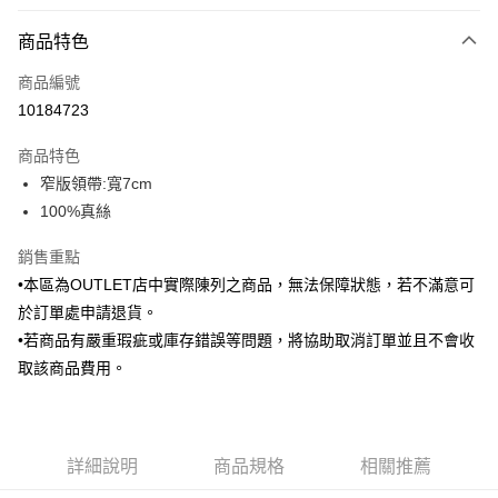
付款方式
商品特色
信用卡一次付款
商品編號
信用卡分期付款
10184723
3 期 0 利率 每期
NT$346
21家銀行
商品特色
6 期 0 利率 每期
NT$173
21家銀行
合作金庫商業銀行
第一商業銀行
窄版領帶:寬7cm
華南商業銀行
彰化商業銀行
合作金庫商業銀行
第一商業銀行
LINE Pay
100%真絲
上海商業儲蓄銀行
台北富邦商業銀行
華南商業銀行
彰化商業銀行
國泰世華商業銀行
兆豐國際商業銀行
Apple Pay
上海商業儲蓄銀行
台北富邦商業銀行
銷售重點
臺灣中小企業銀行
台中商業銀行
國泰世華商業銀行
兆豐國際商業銀行
•本區為OUTLET店中實際陳列之商品，無法保障狀態，若不滿意可
匯豐（台灣）商業銀行
華泰商業銀行
街口支付
臺灣中小企業銀行
台中商業銀行
聯邦商業銀行
遠東國際商業銀行
於訂單處申請退貨。
匯豐（台灣）商業銀行
華泰商業銀行
悠遊付
元大商業銀行
永豐商業銀行
•若商品有嚴重瑕疵或庫存錯誤等問題，將協助取消訂單並且不會收
聯邦商業銀行
遠東國際商業銀行
玉山商業銀行
星展（台灣）商業銀行
元大商業銀行
永豐商業銀行
取該商品費用。
Google Pay
台新國際商業銀行
中國信託商業銀行
玉山商業銀行
星展（台灣）商業銀行
台灣樂天信用卡公司
台新國際商業銀行
中國信託商業銀行
全盈+PAY
台灣樂天信用卡公司
AFTEE先享後付
詳細說明
商品規格
相關推薦
相關說明