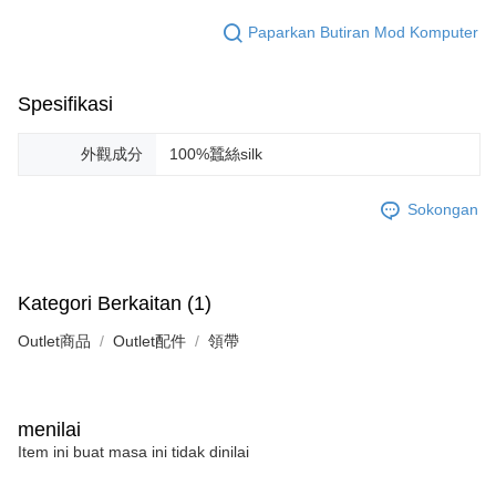
pembayaran dalam tempoh tersebut, yuran pembayaran lewat sebanyak
20% setahun akan dikenakan. Pengguna bawah umur dikehendaki
Paparkan Butiran Mod Komputer
mendapatkan kebenaran daripada ibu bapa atau penjaga yang sah
untuk menggunakan AFTEE.
Spesifikasi
Sila hubungi NP Taiwan Inc. di
cs_tw@netprotections.co.jp
jika anda
mempunyai sebarang kebimbangan mengenai pemprosesan dan
penggunaan pada data peribadi. Jika anda tidak bersetuju dengan data
外觀成分
100%蠶絲silk
peribadi yang disenaraikan seperti di atas akan dikumpul dan digunakan
oleh AFTEE, sila jangan gunakan perkhidmatan ini.
Sokongan
Kategori Berkaitan (1)
Outlet商品
Outlet配件
領帶
menilai
Item ini buat masa ini tidak dinilai