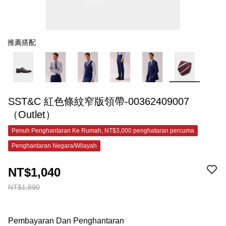
推薦搭配
SST&C 紅色條紋窄版領帶-00362409007
（Outlet）
Penuh Penghantaran Ke Rumah, NT$3,000 penghataran percuma
Penghantaran Negara/Wilayah
NT$1,040
NT$1,890
Pembayaran Dan Penghantaran