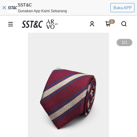
SST&C
Buka APP
Gunakan App Kami Sekarang
0
1
/
1