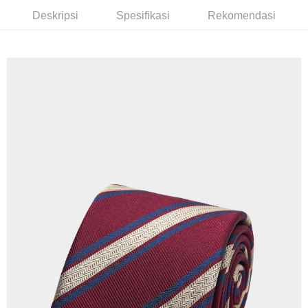
Union Bank of Taiwan
Far Eastern International
Bank Komersial E.SUN
DBS Bank
Deskripsi
Spesifikasi
Rekomendasi
Bank
AFTEE
Bank Antarabangsa Taishin
Bank CTBC
Yuanta Commercial Bank
Bank SinoPac
Deskripsi
Syarikat Kad Kredit Rakuten
Bank Komersial E.SUN
DBS Bank
Taiwan
Pertama, Mengenai Perkhidmatan AFTEE Beli Sekarang Bayar Kemudian
Bank Antarabangsa
Bank CTBC
Pemindahan ATM
1. Dengan memilih AFTEE sebagai kaedah pembayaran, mesej
Taishin
pengesahan AFTEE akan muncul.
Syarikat Kad Kredit
2. Anda boleh meneruskan pembayaran selepas pengesahan SMS.
Pilihan Penghantaran
Rakuten Taiwan
3. Tiada bayaran diperlukan apabila pesanan disahkan. Produk akan
dihantar ke alamat yang ditetapkan.
新竹物流宅配
4. Setelah pesanan disahkan, anda akan menerima SMS pembayaran
NT$120/pesanan | Penghantaran percuma untuk pesanan
manakala ahli aplikasi akan menerima pemberitahuan tolak aplikasi
NT$3,000 atau lebih
AFTEE.
5. Tiada bayaran diperlukan apabila anda menerima produk. Sila buat
pembayaran di empat kedai serbaneka utama, ATM atau perbankan
新竹物流離島宅配
dalam talian dengan SMS pembayaran atau pemberitahuan tolak aplikasi
NT$350/pesanan | Penghantaran percuma untuk pesanan
AFTEE.
NT$3,500 atau lebih
Sila ambil perhatian bahawa tempoh pembayaran adalah 14 hari. Walau
LINEX 宇迅國際
bagaimanapun, bagi mereka yang telah memuat turun Aplikasi AFTEE
Kadar Penghantaran
dan mendaftar sebagai ahli AFTEE boleh menikmati tempoh pembayaran
sehingga 45 hari.
Tempoh pembayaran dikira dari masa kedai meminta pembayaran anda,
ditambah dengan bilangan hari yang boleh dilanjutkan oleh AFTEE. Anda