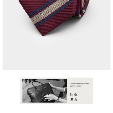
boleh melanjutkan tempoh pembayaran anda sebelum anda menerima
pesanan. Walau bagaimanapun, tiada jaminan bahawa anda boleh
menerima pesanan anda semasa tempoh pembayaran (cth.: produk
prapesanan atau produk yang mungkin mengambil masa yang lebih
lama untuk dihantar). Oleh itu, anda dikehendaki membuat pembayaran
kepada AFTEE dalam tempoh sama ada anda menerima pesanan.
Kedua, Sekatan Pembayaran
1. Jumlah yang diperakui untuk pengguna kali pertama boleh sehingga
NT$10,000. Amaun diperakui sebenar yang diluluskan akan berdasarkan
keputusan pensijilan dan semakan oleh AFTEE.
2. Amaun perbelanjaan minimum mestilah lebih besar daripada NT$20.
3. Pada masa ini hanya tersedia untuk ahli Taiwan.
Ketiga, Syarat Perkhidmatan
Perkhidmatan AFTEE Beli Sekarang Bayar Kemudian disediakan oleh NP
Taiwan, Inc. dan AFTEE akan membuat bil kepada pengguna. AFTEE
akan menggunakan data peribadi yang dikumpul (termasuk nama
pembeli, no. telefon, nama penerima, no. telefon, alamat penerima) untuk
penggunaan perkhidmatan. Sila rujuk kepada "Penyata Pengumpulan
Data Peribadi, Pemprosesan, Penggunaan"
(https://aftee.tw/privacypolicy/
) untuk maklumat lanjut.
Jumlah yang diperakui untuk pengguna kali pertama yang lulus
kelulusan boleh sehingga NT$10,000. Jika pengguna tidak membuat