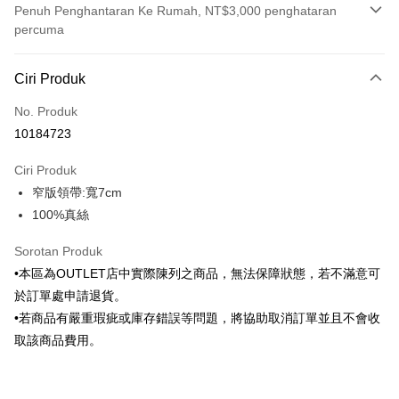
Penuh Penghantaran Ke Rumah, NT$3,000 penghataran
percuma
Kaedah Pembayaran
Ciri Produk
Kad Kredit (Bayaran Penuh)
No. Produk
Ansuran Kad Kredit
10184723
3 ansuran pada kadar faedah 0,
NT$346
setiap ansuran
Ciri Produk
21 Bank
6 ansuran pada kadar faedah 0,
NT$173
setiap
Taiwan Cooperative Bank
Bank Komersial Pertama
窄版領帶:寬7cm
Hua Nan Commercial
Chang Hwa Commercial
ansuran
21 Bank
Bank
Bank
100%真絲
Taiwan Cooperative Bank
Bank Komersial Pertama
LINE Pay
The Shanghai
Bank Komersial Taipei
Hua Nan Commercial Bank
Chang Hwa Commercial Bank
Sorotan Produk
Commercial & Savings
Fubon
Apple Pay
The Shanghai Commercial &
Bank Komersial Taipei Fubon
Bank
•本區為OUTLET店中實際陳列之商品，無法保障狀態，若不滿意可
Savings Bank
Bank Cathay United
Mega International
JKOPAY
於訂單處申請退貨。
Bank Cathay United
Mega International Commercial
Commercial Bank
•若商品有嚴重瑕疵或庫存錯誤等問題，將協助取消訂單並且不會收
Bank
Taiwan Business Bank
Taichung Commercial
Easy Wallet
Taiwan Business Bank
Taichung Commercial Bank
取該商品費用。
Bank
HSBC Bank (Taiwan) Limited
Hwatai Bank
Google Pay
HSBC Bank (Taiwan)
Hwatai Bank
Union Bank of Taiwan
Far Eastern International Bank
Limited
Yuanta Commercial Bank
Bank SinoPac
Plus PAY