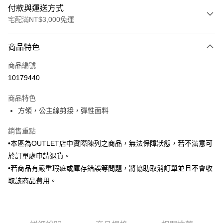
付款與運送方式
宅配滿NT$3,000免運
付款方式
商品特色
信用卡一次付款
商品編號
信用卡分期付款
10179440
3 期 0 利率 每期
NT$420
21家銀行
商品特色
6 期 0 利率 每期
NT$210
21家銀行
合作金庫商業銀行
第一商業銀行
方領，公主線剪接，彈性面料
華南商業銀行
彰化商業銀行
合作金庫商業銀行
第一商業銀行
LINE Pay
上海商業儲蓄銀行
台北富邦商業銀行
華南商業銀行
彰化商業銀行
銷售重點
國泰世華商業銀行
兆豐國際商業銀行
Apple Pay
上海商業儲蓄銀行
台北富邦商業銀行
•本區為OUTLET店中實際陳列之商品，無法保障狀態，若不滿意可
臺灣中小企業銀行
台中商業銀行
國泰世華商業銀行
兆豐國際商業銀行
於訂單處申請退貨。
匯豐（台灣）商業銀行
華泰商業銀行
街口支付
臺灣中小企業銀行
台中商業銀行
聯邦商業銀行
遠東國際商業銀行
•若商品有嚴重瑕疵或庫存錯誤等問題，將協助取消訂單並且不會收
匯豐（台灣）商業銀行
華泰商業銀行
悠遊付
元大商業銀行
永豐商業銀行
取該商品費用。
聯邦商業銀行
遠東國際商業銀行
玉山商業銀行
星展（台灣）商業銀行
元大商業銀行
永豐商業銀行
Google Pay
台新國際商業銀行
中國信託商業銀行
玉山商業銀行
星展（台灣）商業銀行
台灣樂天信用卡公司
台新國際商業銀行
中國信託商業銀行
全盈+PAY
台灣樂天信用卡公司