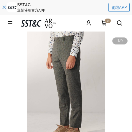
SST&C
開啟APP
立刻使用官方APP
0
1
/
9