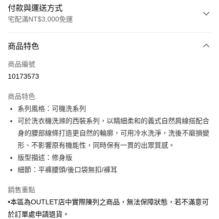
付款與運送方式
宅配滿NT$3,000免運
付款方式
商品特色
信用卡一次付款
商品編號
信用卡分期付款
10173573
3 期 0 利率 每期
NT$778
21家銀行
商品特色
6 期 0 利率 每期
NT$389
21家銀行
合作金庫商業銀行
第一商業銀行
系列風格：可機洗系列
華南商業銀行
彰化商業銀行
合作金庫商業銀行
第一商業銀行
LINE Pay
可於洗衣機洗滌的西裝系列，以精細柔和的義式自然肩線搭配合
上海商業儲蓄銀行
台北富邦商業銀行
華南商業銀行
彰化商業銀行
國泰世華商業銀行
兆豐國際商業銀行
身的腰部線條打造更自然的輪廓，可用冷水洗淨，洗後不磨損變
Apple Pay
上海商業儲蓄銀行
台北富邦商業銀行
臺灣中小企業銀行
台中商業銀行
形、不影響原有機能性，同時保有一貫的出眾質感。
國泰世華商業銀行
兆豐國際商業銀行
匯豐（台灣）商業銀行
華泰商業銀行
街口支付
臺灣中小企業銀行
台中商業銀行
版型描述：修身版
聯邦商業銀行
遠東國際商業銀行
匯豐（台灣）商業銀行
華泰商業銀行
細節：平褲腰頭/後口袋無扣/褲耳
悠遊付
元大商業銀行
永豐商業銀行
聯邦商業銀行
遠東國際商業銀行
玉山商業銀行
星展（台灣）商業銀行
元大商業銀行
永豐商業銀行
銷售重點
Google Pay
台新國際商業銀行
中國信託商業銀行
玉山商業銀行
星展（台灣）商業銀行
•本區為OUTLET店中實際陳列之商品，無法保障狀態，若不滿意可
台灣樂天信用卡公司
台新國際商業銀行
中國信託商業銀行
全盈+PAY
於訂單處申請退貨。
台灣樂天信用卡公司