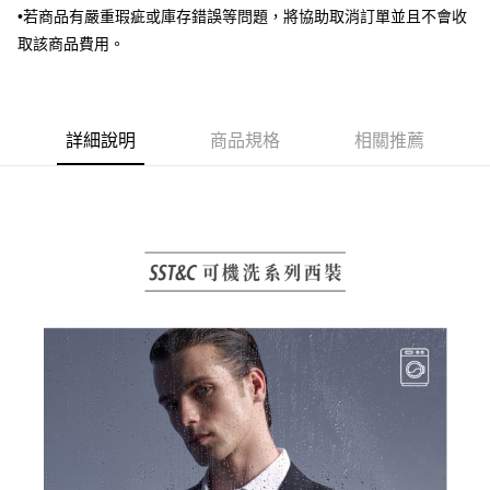
•若商品有嚴重瑕疵或庫存錯誤等問題，將協助取消訂單並且不會收
AFTEE先享後付
取該商品費用。
相關說明
【關於「AFTEE先享後付」】
ATM付款
AFTEE先享後付是「在收到商品之後才付款」的支付方式。 讓您購物簡單
便利好安心！
１．簡單：不需註冊會員、不需綁卡、不需儲值。
運送方式
詳細說明
商品規格
相關推薦
２．便利：只要手機號碼，簡訊認證，即可結帳。
３．安心：先確認商品／服務後，再付款。
新竹物流宅配
每筆NT$120，滿NT$3,000(含以上)免運費
【「AFTEE先享後付」結帳流程】
１．於結帳方式選擇「AFTEE先享後付」後，將跳轉至「AFTEE先享後付」
新竹物流離島宅配
結帳頁面，進行簡訊認證並確認金額後，即可完成結帳。
２．訂單成立數日內，您將收到繳費通知簡訊。
每筆NT$350，滿NT$3,500(含以上)免運費
３．收到繳費通知簡訊後14天內，點擊此簡訊中的連結，可透過四大超商／
ATM／網路銀行／等多元方式進行付款，方視為交易完成。
LINEX 宇迅國際
查看運費
※ 請注意：結帳手續完成當下不需立刻繳費，但若您需要取消訂單，請聯絡
購買商品的店家。未經商家同意取消之訂單仍視為有效，需透過AFTEE先享
後付繳納相關費用。
※ 交易是否成功請以「AFTEE先享後付 」之結帳頁面顯示為準，若有關於
是否繳費成功／繳費後需取消欲退款等相關疑問，請聯繫「AFTEE先享後付
客戶支援中心」
https://netprotections.freshdesk.com/support/home
【注意事項】
１．透過由恩沛科技股份有限公司提供之「AFTEE先享後付」服務完成之交