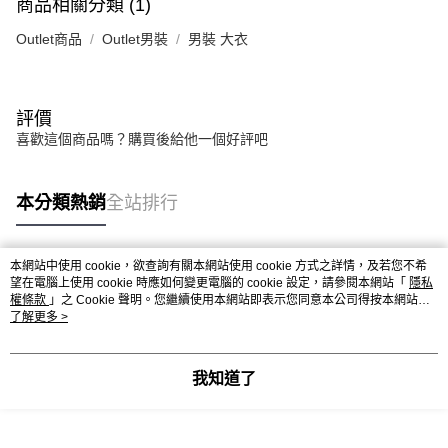
商品相關分類 (1)
Outlet商品
Outlet男裝
男裝 大衣
評價
喜歡這個商品嗎？購買後給他一個好評吧
本分類熱銷
全站排行
本網站中使用 cookie，欲查詢有關本網站使用 cookie 方式之詳情，及若您不希
熱門標籤
望在電腦上使用 cookie 時應如何變更電腦的 cookie 設定，請參閱本網站「
隱私
權條款
」之 Cookie 聲明。您繼續使用本網站即表示您同意本公司得按本網站使
用條款之 Cookie 聲明使用 cookie。
了解更多 >
我知道了