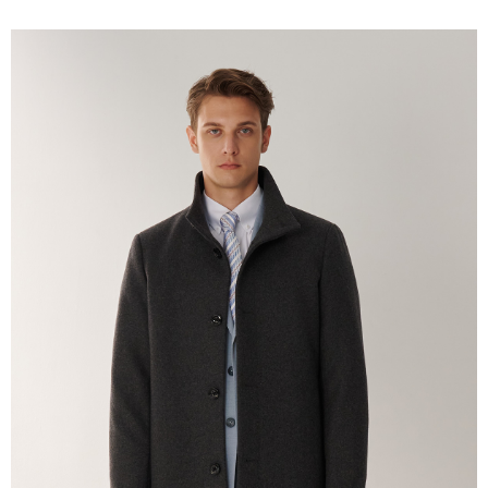
１．簡單：不需註冊會員、不需綁卡、不需儲值。
運送方式
２．便利：只要手機號碼，簡訊認證，即可結帳。
３．安心：先確認商品／服務後，再付款。
新竹物流宅配
每筆NT$120，滿NT$3,000(含以上)免運費
【「AFTEE先享後付」結帳流程】
１．於結帳方式選擇「AFTEE先享後付」後，將跳轉至「AFTEE先享後付」
新竹物流離島宅配
結帳頁面，進行簡訊認證並確認金額後，即可完成結帳。
２．訂單成立數日內，您將收到繳費通知簡訊。
每筆NT$350，滿NT$3,500(含以上)免運費
３．收到繳費通知簡訊後14天內，點擊此簡訊中的連結，可透過四大超商／
ATM／網路銀行／等多元方式進行付款，方視為交易完成。
LINEX 宇迅國際
查看運費
※ 請注意：結帳手續完成當下不需立刻繳費，但若您需要取消訂單，請聯絡
購買商品的店家。未經商家同意取消之訂單仍視為有效，需透過AFTEE先享
後付繳納相關費用。
※ 交易是否成功請以「AFTEE先享後付 」之結帳頁面顯示為準，若有關於
是否繳費成功／繳費後需取消欲退款等相關疑問，請聯繫「AFTEE先享後付
客戶支援中心」
https://netprotections.freshdesk.com/support/home
【注意事項】
１．透過由恩沛科技股份有限公司提供之「AFTEE先享後付」服務完成之交
易，需依本服務之必要範圍內提供個人資料，並將交易相關給付款項請求債
權轉讓予恩沛科技股份有限公司。
２．關於個人資料處理事宜，請瀏覽以下網址：
https://aftee.tw/terms/#terms3
３．未成年的使用者請事先徵得法定代理人或監護人之同意方可使用
「AFTEE先享後付」，若未經同意申辦者引起之損失，本公司不負相關責