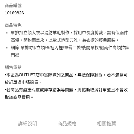
商品編號
信用卡分期付款
10169826
3 期 0 利率 每期
NT$1,465
21家銀行
商品特色
6 期 0 利率 每期
NT$732
21家銀行
合作金庫商業銀行
第一商業銀行
單排扣立領大衣以混紡羊毛製作，採用中長度剪裁，設有假兩件
華南商業銀行
彰化商業銀行
合作金庫商業銀行
第一商業銀行
LINE Pay
高領，簡約而雋永。此款式造型典雅，為衣櫥的經典服裝。
上海商業儲蓄銀行
台北富邦商業銀行
華南商業銀行
彰化商業銀行
國泰世華商業銀行
兆豐國際商業銀行
細節:單排3扣/立領/全裡內裡/單唇口袋/後開單衩/假兩件高領拉鍊
Apple Pay
上海商業儲蓄銀行
台北富邦商業銀行
臺灣中小企業銀行
台中商業銀行
門襟
國泰世華商業銀行
兆豐國際商業銀行
匯豐（台灣）商業銀行
華泰商業銀行
街口支付
臺灣中小企業銀行
台中商業銀行
聯邦商業銀行
遠東國際商業銀行
銷售重點
匯豐（台灣）商業銀行
華泰商業銀行
悠遊付
元大商業銀行
永豐商業銀行
•本區為OUTLET店中實際陳列之商品，無法保障狀態，若不滿意可
聯邦商業銀行
遠東國際商業銀行
玉山商業銀行
星展（台灣）商業銀行
元大商業銀行
永豐商業銀行
於訂單處申請退貨。
Google Pay
台新國際商業銀行
中國信託商業銀行
玉山商業銀行
星展（台灣）商業銀行
•若商品有嚴重瑕疵或庫存錯誤等問題，將協助取消訂單並且不會收
台灣樂天信用卡公司
台新國際商業銀行
中國信託商業銀行
全盈+PAY
取該商品費用。
台灣樂天信用卡公司
AFTEE先享後付
相關說明
【關於「AFTEE先享後付」】
ATM付款
詳細說明
商品規格
相關推薦
AFTEE先享後付是「在收到商品之後才付款」的支付方式。 讓您購物簡單
便利好安心！