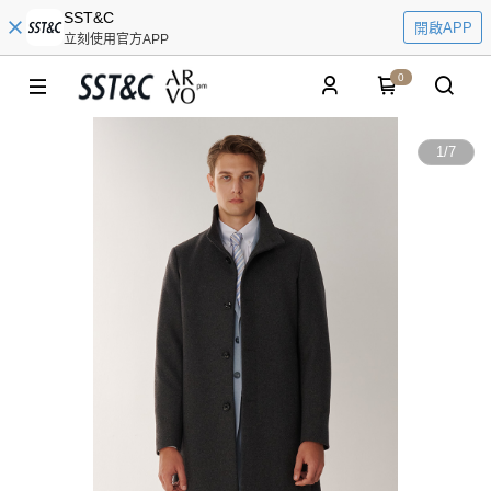
SST&C
開啟APP
立刻使用官方APP
0
1
/
7