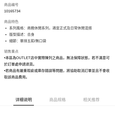
商品编号
信用卡分期付款
10165734
3期 0利率，每期
NT$496
21家银行
商品特色
6期 0利率，每期
NT$248
21家银行
合作金库商业银行
第一商业银行
系列風格：商務休閒系列，適宜正式及日常休閒混搭
华南商业银行
彰化商业银行
合作金库商业银行
第一商业银行
LINE Pay
版型描述：合身
上海商业储蓄银行
台北富邦商业银行
华南商业银行
彰化商业银行
国泰世华商业银行
兆丰国际商业银行
細節：單排五釦/無口袋
Apple Pay
上海商业储蓄银行
台北富邦商业银行
台湾中小企业银行
台中商业银行
国泰世华商业银行
兆丰国际商业银行
销售重点
汇丰（台湾）商业银行
华泰商业银行
街口支付
台湾中小企业银行
台中商业银行
联邦商业银行
远东国际商业银行
•本區為OUTLET店中實際陳列之商品，無法保障狀態，若不滿意可
汇丰（台湾）商业银行
华泰商业银行
悠遊付
元大商业银行
永丰商业银行
於訂單處申請退貨。
联邦商业银行
远东国际商业银行
玉山商业银行
星展（台湾）商业银行
元大商业银行
永丰商业银行
•若商品有嚴重瑕疵或庫存錯誤等問題，將協助取消訂單並且不會收
Google Pay
台新国际商业银行
中国信托商业银行
玉山商业银行
星展（台湾）商业银行
取該商品費用。
台湾乐天信用卡公司
台新国际商业银行
中国信托商业银行
Plus PAY
台湾乐天信用卡公司
AFTEE先享后付
相关说明
详细说明
商品规格
相关推荐
一、關於 AFTEE先享後付
ATM付款
1. 於付款方式選擇AFTEE先享後付，將跳出AFTEE先享後付手機驗證視
窗。