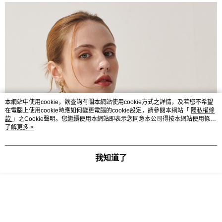
2. 進行簡訊驗證之後，即可完成結帳手續。
运送方式
3. 訂單確認後不需事先繳費，商品會配送至您的指定地址。
4. 下訂完成後，您的手機會收到一封繳費通知簡訊，APP會員則會收到
新竹物流宅配
AFTEE APP推播通知。
每笔NT$120，满NT$3,000(含以上)免运费
5. 收到商品當下無需繳費，確認無誤後，請再利用繳費通知簡訊或AFTEE
APP於四大便利商店‧ATM/網銀等方式進行付款。
新竹物流離島宅配
請留意繳費期限為 14 天。唯有下載 AFTEE App 成為 AFTEE 會員者方能享
每笔NT$350，满NT$3,500(含以上)免运费
有最長 45 天內付款之服務。
LINEX 宇迅國際
查看运费
繳費期限，為商家向您請款的時間，再加上使用AFTEE可延長的天數所計算
出。使用AFTEE下訂可以延長您收到商品前的繳費天數，但無法保證一定能
本網站中使用cookie，欲查詢有關本網站使用cookie方式之詳情，及若您不希望
夠在期限內收到商品(例如:預購商品或預計到貨時間較長者)。因此無論收到
在電腦上使用cookie時應如何變更電腦的cookie設定，請參閱本網站「
隱私權條
商品與否，仍需要請您在AFTEE規定的時間內完成繳費。
款
」之Cookie聲明。您繼續使用本網站即表示您同意本公司得按本網站使用條款
之Cookie聲明使用cookie。
了解更多 >
二、付款限制
1. 初次使用 AFTEE 時，將依認證結果及本公司審查結果，核予每個人不同
之上限額度
我知道了
2. 結帳金額須大於NT$30
3. 目前僅支援台灣會員
三、聲明條款
「AFTEE先享後付」(下稱本服務)乃由恩沛科技股份有限公司(下稱 AFTEE )
所提供，並由 AFTEE 向您收取款項。因使用本服務所須提供之個人資料(包
含但不限於訂購人姓名、電話，收件人姓名、電話、收件地址)，將交付予