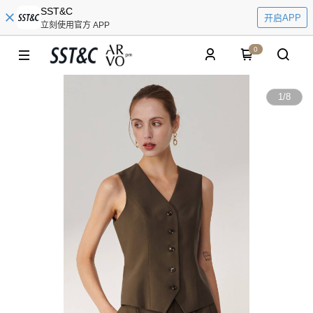
SST&C
开启APP
立刻使用官方 APP
0
1
/
8