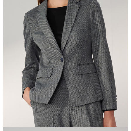
3. 目前僅支援台灣會員
三、聲明條款
「AFTEE先享後付」(下稱本服務)乃由恩沛科技股份有限公司(下稱 AFTEE )
所提供，並由 AFTEE 向您收取款項。因使用本服務所須提供之個人資料(包
含但不限於訂購人姓名、電話，收件人姓名、電話、收件地址)，將交付予
AFTEE 於本服務必要服務範圍內運用。關於 AFTEE 對於個人資料之蒐集、
處理、利用，詳參 AFTEE 官網之『個人資料蒐集、處理及利用告知聲明』
（
https://aftee.tw/privacypolicy/
）。
若款項超過繳費期限，將根據當次的金額加收年利率 16% 的逾期滯納金。
未成年的使用者，請事先徵得法定代理人或監護人之同意方可使用
AFTEE。
若您對於個人資料之處理、利用有任何疑問，或欲行使相關法律權利，請聯
繫恩沛科技股份有限公司。若您不同意我們將上開所示之個人資料，連同必
要之購買訂單資訊提供予 AFTEE ，或讓 AFTEE 蒐集處理利用您的個人資
料，請勿選用本服務。