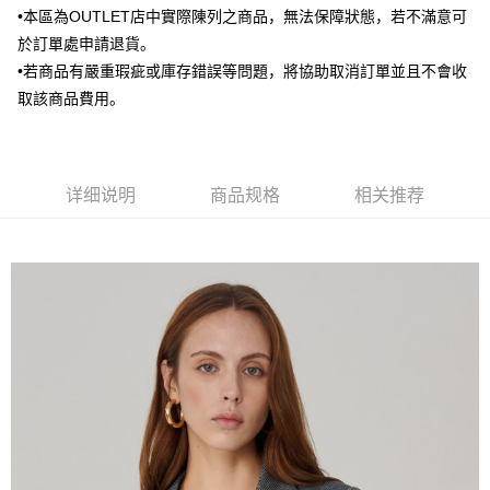
•本區為OUTLET店中實際陳列之商品，無法保障狀態，若不滿意可
AFTEE先享后付
於訂單處申請退貨。
相关说明
一、關於 AFTEE先享後付
•若商品有嚴重瑕疵或庫存錯誤等問題，將協助取消訂單並且不會收
ATM付款
1. 於付款方式選擇AFTEE先享後付，將跳出AFTEE先享後付手機驗證視
取該商品費用。
窗。
2. 進行簡訊驗證之後，即可完成結帳手續。
运送方式
3. 訂單確認後不需事先繳費，商品會配送至您的指定地址。
4. 下訂完成後，您的手機會收到一封繳費通知簡訊，APP會員則會收到
新竹物流宅配
AFTEE APP推播通知。
详细说明
商品规格
相关推荐
每笔NT$120，满NT$3,000(含以上)免运费
5. 收到商品當下無需繳費，確認無誤後，請再利用繳費通知簡訊或AFTEE
APP於四大便利商店‧ATM/網銀等方式進行付款。
新竹物流離島宅配
請留意繳費期限為 14 天。唯有下載 AFTEE App 成為 AFTEE 會員者方能享
每笔NT$350，满NT$3,500(含以上)免运费
有最長 45 天內付款之服務。
LINEX 宇迅國際
查看运费
繳費期限，為商家向您請款的時間，再加上使用AFTEE可延長的天數所計算
出。使用AFTEE下訂可以延長您收到商品前的繳費天數，但無法保證一定能
夠在期限內收到商品(例如:預購商品或預計到貨時間較長者)。因此無論收到
商品與否，仍需要請您在AFTEE規定的時間內完成繳費。
二、付款限制
1. 初次使用 AFTEE 時，將依認證結果及本公司審查結果，核予每個人不同
之上限額度
2. 結帳金額須大於NT$30