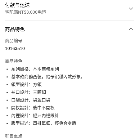
付款与运送
宅配满NT$3,000免运
付款方式
商品特色
信用卡一次付款
商品编号
信用卡分期付款
10163510
3期 0利率，每期
NT$1,298
21家银行
商品特色
6期 0利率，每期
NT$649
21家银行
合作金库商业银行
第一商业银行
系列風格：基本商務系列
华南商业银行
彰化商业银行
合作金库商业银行
第一商业银行
LINE Pay
基本款商務西裝，給予沉穩內斂形象。
上海商业储蓄银行
台北富邦商业银行
华南商业银行
彰化商业银行
国泰世华商业银行
兆丰国际商业银行
領型設計：方領
Apple Pay
上海商业储蓄银行
台北富邦商业银行
台湾中小企业银行
台中商业银行
袖口設計：三顆釦
国泰世华商业银行
兆丰国际商业银行
汇丰（台湾）商业银行
华泰商业银行
街口支付
台湾中小企业银行
台中商业银行
口袋設計：袋蓋口袋
联邦商业银行
远东国际商业银行
汇丰（台湾）商业银行
华泰商业银行
開衩設計：後中不開衩
悠遊付
元大商业银行
永丰商业银行
联邦商业银行
远东国际商业银行
內裡設計：經典內裡設計
玉山商业银行
星展（台湾）商业银行
元大商业银行
永丰商业银行
Google Pay
版型描述：單排單釦，經典合身版
台新国际商业银行
中国信托商业银行
玉山商业银行
星展（台湾）商业银行
台湾乐天信用卡公司
台新国际商业银行
中国信托商业银行
Plus PAY
销售重点
台湾乐天信用卡公司