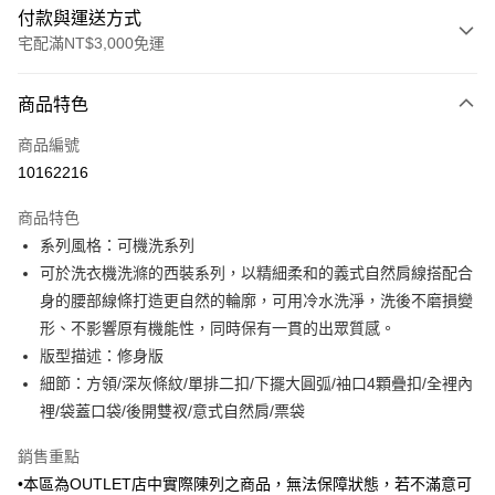
付款與運送方式
宅配滿NT$3,000免運
付款方式
商品特色
信用卡一次付款
商品編號
信用卡分期付款
10162216
3 期 0 利率 每期
NT$1,729
21家銀行
商品特色
6 期 0 利率 每期
NT$864
21家銀行
合作金庫商業銀行
第一商業銀行
系列風格：可機洗系列
華南商業銀行
彰化商業銀行
合作金庫商業銀行
第一商業銀行
LINE Pay
可於洗衣機洗滌的西裝系列，以精細柔和的義式自然肩線搭配合
上海商業儲蓄銀行
台北富邦商業銀行
華南商業銀行
彰化商業銀行
國泰世華商業銀行
兆豐國際商業銀行
身的腰部線條打造更自然的輪廓，可用冷水洗淨，洗後不磨損變
Apple Pay
上海商業儲蓄銀行
台北富邦商業銀行
臺灣中小企業銀行
台中商業銀行
形、不影響原有機能性，同時保有一貫的出眾質感。
國泰世華商業銀行
兆豐國際商業銀行
匯豐（台灣）商業銀行
華泰商業銀行
街口支付
臺灣中小企業銀行
台中商業銀行
版型描述：修身版
聯邦商業銀行
遠東國際商業銀行
匯豐（台灣）商業銀行
華泰商業銀行
細節：方領/深灰條紋/單排二扣/下擺大圓弧/袖口4顆疊扣/全裡內
悠遊付
元大商業銀行
永豐商業銀行
聯邦商業銀行
遠東國際商業銀行
裡/袋蓋口袋/後開雙衩/意式自然肩/票袋
玉山商業銀行
星展（台灣）商業銀行
元大商業銀行
永豐商業銀行
Google Pay
台新國際商業銀行
中國信託商業銀行
玉山商業銀行
星展（台灣）商業銀行
銷售重點
台灣樂天信用卡公司
台新國際商業銀行
中國信託商業銀行
全盈+PAY
•本區為OUTLET店中實際陳列之商品，無法保障狀態，若不滿意可
台灣樂天信用卡公司