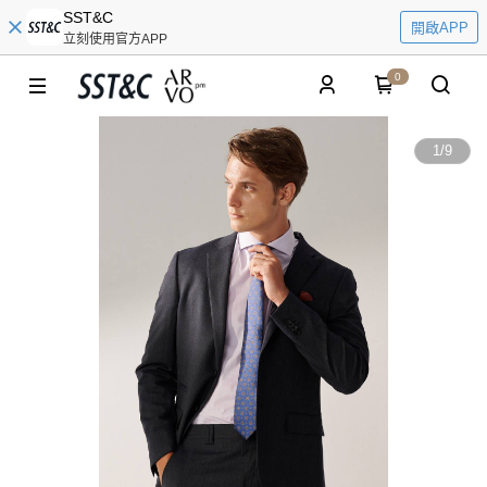
SST&C
開啟APP
立刻使用官方APP
0
1
/
9