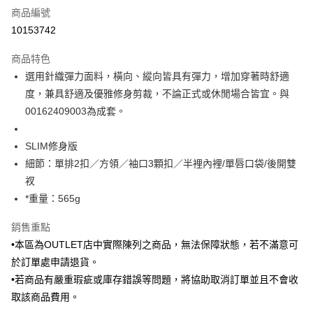
商品編號
信用卡分期付款
10153742
3 期 0 利率 每期
NT$1,096
21家銀行
商品特色
6 期 0 利率 每期
NT$548
21家銀行
合作金庫商業銀行
第一商業銀行
選用針織彈力面料，橫向、縱向皆具有彈力，增加穿著時舒適
華南商業銀行
彰化商業銀行
合作金庫商業銀行
第一商業銀行
LINE Pay
度，兼具舒適及優雅修身剪裁，不論正式或休閒場合皆宜。與
上海商業儲蓄銀行
台北富邦商業銀行
華南商業銀行
彰化商業銀行
國泰世華商業銀行
兆豐國際商業銀行
00162409003為成套。
Apple Pay
上海商業儲蓄銀行
台北富邦商業銀行
臺灣中小企業銀行
台中商業銀行
國泰世華商業銀行
兆豐國際商業銀行
匯豐（台灣）商業銀行
華泰商業銀行
街口支付
臺灣中小企業銀行
台中商業銀行
SLIM修身版
聯邦商業銀行
遠東國際商業銀行
匯豐（台灣）商業銀行
華泰商業銀行
細節：單排2扣／方領／袖口3顆扣／半裡內裡/單唇口袋/後開雙
悠遊付
元大商業銀行
永豐商業銀行
聯邦商業銀行
遠東國際商業銀行
衩
玉山商業銀行
星展（台灣）商業銀行
元大商業銀行
永豐商業銀行
Google Pay
*重量：565g
台新國際商業銀行
中國信託商業銀行
玉山商業銀行
星展（台灣）商業銀行
台灣樂天信用卡公司
台新國際商業銀行
中國信託商業銀行
全盈+PAY
銷售重點
台灣樂天信用卡公司
•本區為OUTLET店中實際陳列之商品，無法保障狀態，若不滿意可
AFTEE先享後付
於訂單處申請退貨。
相關說明
【關於「AFTEE先享後付」】
•若商品有嚴重瑕疵或庫存錯誤等問題，將協助取消訂單並且不會收
ATM付款
AFTEE先享後付是「在收到商品之後才付款」的支付方式。 讓您購物簡單
取該商品費用。
便利好安心！