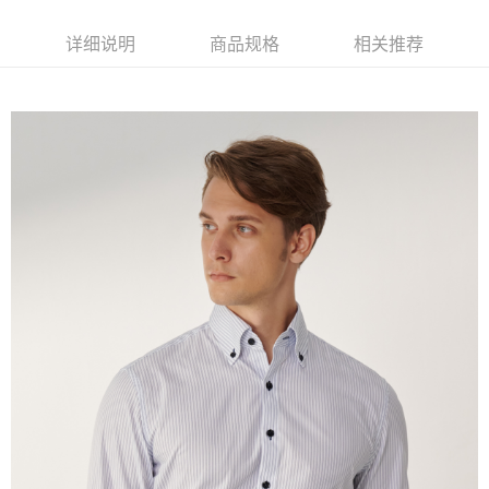
2. 進行簡訊驗證之後，即可完成結帳手續。
运送方式
3. 訂單確認後不需事先繳費，商品會配送至您的指定地址。
详细说明
商品规格
相关推荐
4. 下訂完成後，您的手機會收到一封繳費通知簡訊，APP會員則會收到
新竹物流宅配
AFTEE APP推播通知。
每笔NT$120，满NT$3,000(含以上)免运费
5. 收到商品當下無需繳費，確認無誤後，請再利用繳費通知簡訊或AFTEE
APP於四大便利商店‧ATM/網銀等方式進行付款。
新竹物流離島宅配
請留意繳費期限為 14 天。唯有下載 AFTEE App 成為 AFTEE 會員者方能享
每笔NT$350，满NT$3,500(含以上)免运费
有最長 45 天內付款之服務。
LINEX 宇迅國際
查看运费
繳費期限，為商家向您請款的時間，再加上使用AFTEE可延長的天數所計算
出。使用AFTEE下訂可以延長您收到商品前的繳費天數，但無法保證一定能
夠在期限內收到商品(例如:預購商品或預計到貨時間較長者)。因此無論收到
商品與否，仍需要請您在AFTEE規定的時間內完成繳費。
二、付款限制
1. 初次使用 AFTEE 時，將依認證結果及本公司審查結果，核予每個人不同
之上限額度
2. 結帳金額須大於NT$30
3. 目前僅支援台灣會員
三、聲明條款
「AFTEE先享後付」(下稱本服務)乃由恩沛科技股份有限公司(下稱 AFTEE )
所提供，並由 AFTEE 向您收取款項。因使用本服務所須提供之個人資料(包
含但不限於訂購人姓名、電話，收件人姓名、電話、收件地址)，將交付予