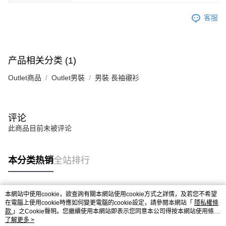
客服
产品相关分类 (1)
Outlet商品
Outlet男裝
男裝 長袖襯衫
评论
此商品目前未被评论
本分类热销
全站排行
本網站中使用cookie，欲查詢有關本網站使用cookie方式之詳情，及若您不希望
热门标签
在電腦上使用cookie時應如何變更電腦的cookie設定，請參閱本網站「
隱私權條
款
」之Cookie聲明。您繼續使用本網站即表示您同意本公司得按本網站使用條款
之Cookie聲明使用cookie。
了解更多 >