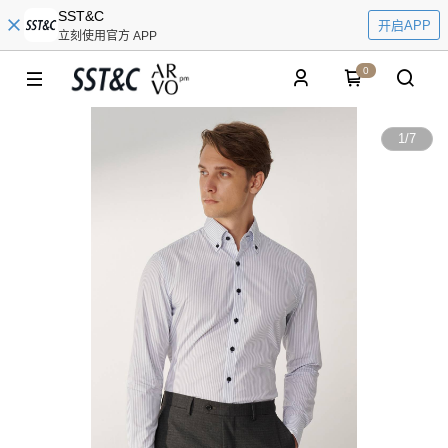
SST&C
开启APP
立刻使用官方 APP
0
1
/
7