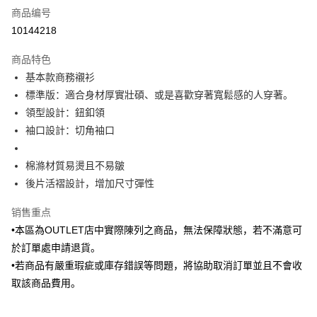
商品编号
信用卡分期付款
10144218
3期 0利率，每期
NT$383
21家银行
商品特色
6期 0利率，每期
NT$191
21家银行
合作金库商业银行
第一商业银行
基本款商務襯衫
华南商业银行
彰化商业银行
合作金库商业银行
第一商业银行
LINE Pay
標準版：適合身材厚實壯碩、或是喜歡穿著寬鬆感的人穿著。
上海商业储蓄银行
台北富邦商业银行
华南商业银行
彰化商业银行
国泰世华商业银行
兆丰国际商业银行
領型設計：鈕釦領
Apple Pay
上海商业储蓄银行
台北富邦商业银行
台湾中小企业银行
台中商业银行
袖口設計：切角袖口
国泰世华商业银行
兆丰国际商业银行
汇丰（台湾）商业银行
华泰商业银行
街口支付
台湾中小企业银行
台中商业银行
联邦商业银行
远东国际商业银行
汇丰（台湾）商业银行
华泰商业银行
棉滌材質易燙且不易皺
悠遊付
元大商业银行
永丰商业银行
联邦商业银行
远东国际商业银行
後片活褶設計，增加尺寸彈性
玉山商业银行
星展（台湾）商业银行
元大商业银行
永丰商业银行
Google Pay
台新国际商业银行
中国信托商业银行
玉山商业银行
星展（台湾）商业银行
销售重点
台湾乐天信用卡公司
台新国际商业银行
中国信托商业银行
Plus PAY
•本區為OUTLET店中實際陳列之商品，無法保障狀態，若不滿意可
台湾乐天信用卡公司
於訂單處申請退貨。
AFTEE先享后付
•若商品有嚴重瑕疵或庫存錯誤等問題，將協助取消訂單並且不會收
相关说明
一、關於 AFTEE先享後付
取該商品費用。
ATM付款
1. 於付款方式選擇AFTEE先享後付，將跳出AFTEE先享後付手機驗證視
窗。