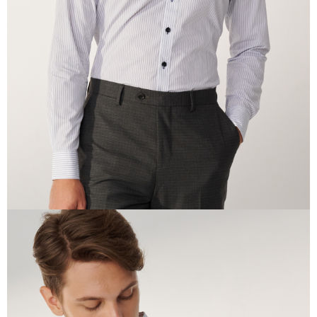
AFTEE 於本服務必要服務範圍內運用。關於 AFTEE 對於個人資料之蒐集、
處理、利用，詳參 AFTEE 官網之『個人資料蒐集、處理及利用告知聲明』
（
https://aftee.tw/privacypolicy/
）。
若款項超過繳費期限，將根據當次的金額加收年利率 16% 的逾期滯納金。
未成年的使用者，請事先徵得法定代理人或監護人之同意方可使用
AFTEE。
若您對於個人資料之處理、利用有任何疑問，或欲行使相關法律權利，請聯
繫恩沛科技股份有限公司。若您不同意我們將上開所示之個人資料，連同必
要之購買訂單資訊提供予 AFTEE ，或讓 AFTEE 蒐集處理利用您的個人資
料，請勿選用本服務。