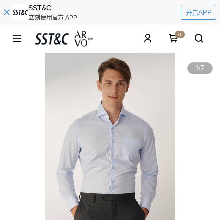
SST&C
开启APP
立刻使用官方 APP
0
1
/
7