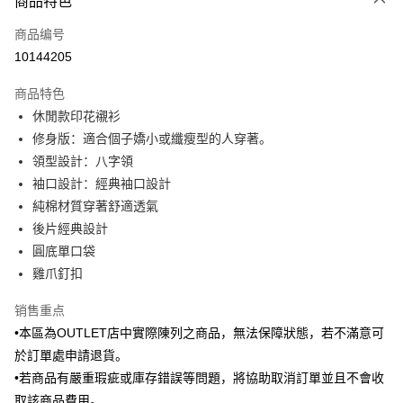
商品特色
信用卡一次付款
商品编号
信用卡分期付款
10144205
3期 0利率，每期
NT$438
21家银行
商品特色
6期 0利率，每期
NT$219
21家银行
合作金库商业银行
第一商业银行
休閒款印花襯衫
华南商业银行
彰化商业银行
合作金库商业银行
第一商业银行
LINE Pay
修身版：適合個子嬌小或纖瘦型的人穿著。
上海商业储蓄银行
台北富邦商业银行
华南商业银行
彰化商业银行
国泰世华商业银行
兆丰国际商业银行
領型設計：八字領
Apple Pay
上海商业储蓄银行
台北富邦商业银行
台湾中小企业银行
台中商业银行
袖口設計：經典袖口設計
国泰世华商业银行
兆丰国际商业银行
汇丰（台湾）商业银行
华泰商业银行
街口支付
台湾中小企业银行
台中商业银行
純棉材質穿著舒適透氣
联邦商业银行
远东国际商业银行
汇丰（台湾）商业银行
华泰商业银行
後片經典設計
悠遊付
元大商业银行
永丰商业银行
联邦商业银行
远东国际商业银行
圓底單口袋
玉山商业银行
星展（台湾）商业银行
元大商业银行
永丰商业银行
Google Pay
雞爪釘扣
台新国际商业银行
中国信托商业银行
玉山商业银行
星展（台湾）商业银行
台湾乐天信用卡公司
台新国际商业银行
中国信托商业银行
Plus PAY
销售重点
台湾乐天信用卡公司
•本區為OUTLET店中實際陳列之商品，無法保障狀態，若不滿意可
AFTEE先享后付
於訂單處申請退貨。
相关说明
一、關於 AFTEE先享後付
•若商品有嚴重瑕疵或庫存錯誤等問題，將協助取消訂單並且不會收
ATM付款
1. 於付款方式選擇AFTEE先享後付，將跳出AFTEE先享後付手機驗證視
取該商品費用。