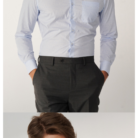
含但不限於訂購人姓名、電話，收件人姓名、電話、收件地址)，將交付予
AFTEE 於本服務必要服務範圍內運用。關於 AFTEE 對於個人資料之蒐集、
處理、利用，詳參 AFTEE 官網之『個人資料蒐集、處理及利用告知聲明』
（
https://aftee.tw/privacypolicy/
）。
若款項超過繳費期限，將根據當次的金額加收年利率 16% 的逾期滯納金。
未成年的使用者，請事先徵得法定代理人或監護人之同意方可使用
AFTEE。
若您對於個人資料之處理、利用有任何疑問，或欲行使相關法律權利，請聯
繫恩沛科技股份有限公司。若您不同意我們將上開所示之個人資料，連同必
要之購買訂單資訊提供予 AFTEE ，或讓 AFTEE 蒐集處理利用您的個人資
料，請勿選用本服務。