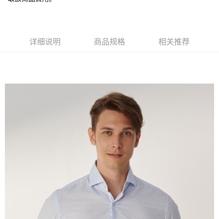
窗。
2. 進行簡訊驗證之後，即可完成結帳手續。
运送方式
3. 訂單確認後不需事先繳費，商品會配送至您的指定地址。
4. 下訂完成後，您的手機會收到一封繳費通知簡訊，APP會員則會收到
新竹物流宅配
AFTEE APP推播通知。
详细说明
商品规格
相关推荐
每笔NT$120，满NT$3,000(含以上)免运费
5. 收到商品當下無需繳費，確認無誤後，請再利用繳費通知簡訊或AFTEE
APP於四大便利商店‧ATM/網銀等方式進行付款。
新竹物流離島宅配
請留意繳費期限為 14 天。唯有下載 AFTEE App 成為 AFTEE 會員者方能享
每笔NT$350，满NT$3,500(含以上)免运费
有最長 45 天內付款之服務。
LINEX 宇迅國際
查看运费
繳費期限，為商家向您請款的時間，再加上使用AFTEE可延長的天數所計算
出。使用AFTEE下訂可以延長您收到商品前的繳費天數，但無法保證一定能
夠在期限內收到商品(例如:預購商品或預計到貨時間較長者)。因此無論收到
商品與否，仍需要請您在AFTEE規定的時間內完成繳費。
二、付款限制
1. 初次使用 AFTEE 時，將依認證結果及本公司審查結果，核予每個人不同
之上限額度
2. 結帳金額須大於NT$30
3. 目前僅支援台灣會員
三、聲明條款
「AFTEE先享後付」(下稱本服務)乃由恩沛科技股份有限公司(下稱 AFTEE )
所提供，並由 AFTEE 向您收取款項。因使用本服務所須提供之個人資料(包