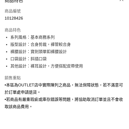
商品特色
信用卡一次付款
商品編號
信用卡分期付款
10128426
3 期 0 利率 每期
NT$496
21家銀行
商品特色
6 期 0 利率 每期
NT$248
21家銀行
合作金庫商業銀行
第一商業銀行
系列風格：基本商務系列
華南商業銀行
彰化商業銀行
合作金庫商業銀行
第一商業銀行
LINE Pay
版型設計：合身剪裁，褲管較合身
上海商業儲蓄銀行
台北富邦商業銀行
華南商業銀行
彰化商業銀行
國泰世華商業銀行
兆豐國際商業銀行
褲腰設計：寶劍頭單釦褲腰設計
Apple Pay
上海商業儲蓄銀行
台北富邦商業銀行
臺灣中小企業銀行
台中商業銀行
口袋設計：斜插口袋
國泰世華商業銀行
兆豐國際商業銀行
匯豐（台灣）商業銀行
華泰商業銀行
街口支付
臺灣中小企業銀行
台中商業銀行
其他設計：褲耳設計，方便搭配皮帶使用
聯邦商業銀行
遠東國際商業銀行
匯豐（台灣）商業銀行
華泰商業銀行
悠遊付
元大商業銀行
永豐商業銀行
銷售重點
聯邦商業銀行
遠東國際商業銀行
玉山商業銀行
星展（台灣）商業銀行
元大商業銀行
永豐商業銀行
•本區為OUTLET店中實際陳列之商品，無法保障狀態，若不滿意可
Google Pay
台新國際商業銀行
中國信託商業銀行
玉山商業銀行
星展（台灣）商業銀行
於訂單處申請退貨。
台灣樂天信用卡公司
台新國際商業銀行
中國信託商業銀行
全盈+PAY
•若商品有嚴重瑕疵或庫存錯誤等問題，將協助取消訂單並且不會收
台灣樂天信用卡公司
取該商品費用。
AFTEE先享後付
相關說明
【關於「AFTEE先享後付」】
ATM付款
AFTEE先享後付是「在收到商品之後才付款」的支付方式。 讓您購物簡單