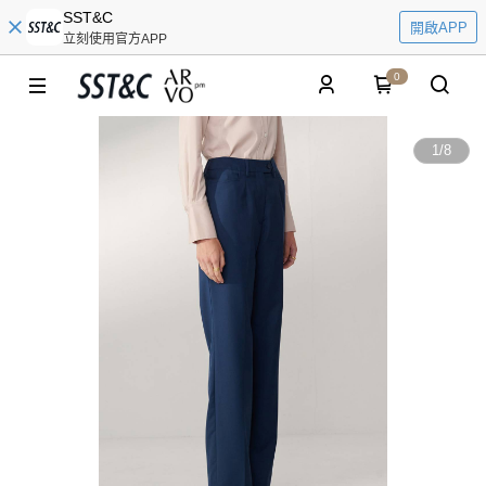
SST&C
開啟APP
立刻使用官方APP
0
1
/
8