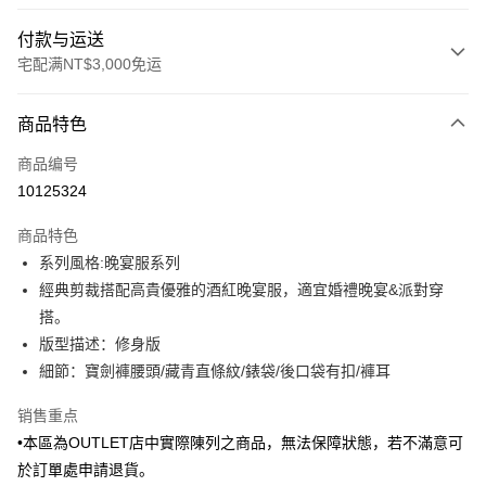
付款与运送
宅配满NT$3,000免运
付款方式
商品特色
信用卡一次付款
商品编号
信用卡分期付款
10125324
3期 0利率，每期
NT$561
21家银行
商品特色
6期 0利率，每期
NT$280
21家银行
合作金库商业银行
第一商业银行
系列風格:晚宴服系列
华南商业银行
彰化商业银行
合作金库商业银行
第一商业银行
LINE Pay
經典剪裁搭配高貴優雅的酒紅晚宴服，適宜婚禮晚宴&派對穿
上海商业储蓄银行
台北富邦商业银行
华南商业银行
彰化商业银行
国泰世华商业银行
兆丰国际商业银行
搭。
Apple Pay
上海商业储蓄银行
台北富邦商业银行
台湾中小企业银行
台中商业银行
版型描述：修身版
国泰世华商业银行
兆丰国际商业银行
汇丰（台湾）商业银行
华泰商业银行
街口支付
台湾中小企业银行
台中商业银行
細節：寶劍褲腰頭/藏青直條紋/錶袋/後口袋有扣/褲耳
联邦商业银行
远东国际商业银行
汇丰（台湾）商业银行
华泰商业银行
悠遊付
元大商业银行
永丰商业银行
销售重点
联邦商业银行
远东国际商业银行
玉山商业银行
星展（台湾）商业银行
元大商业银行
永丰商业银行
•本區為OUTLET店中實際陳列之商品，無法保障狀態，若不滿意可
Google Pay
台新国际商业银行
中国信托商业银行
玉山商业银行
星展（台湾）商业银行
於訂單處申請退貨。
台湾乐天信用卡公司
台新国际商业银行
中国信托商业银行
Plus PAY