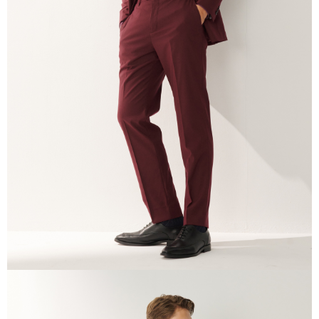
2. 結帳金額須大於NT$30
3. 目前僅支援台灣會員
三、聲明條款
「AFTEE先享後付」(下稱本服務)乃由恩沛科技股份有限公司(下稱 AFTEE )
所提供，並由 AFTEE 向您收取款項。因使用本服務所須提供之個人資料(包
含但不限於訂購人姓名、電話，收件人姓名、電話、收件地址)，將交付予
AFTEE 於本服務必要服務範圍內運用。關於 AFTEE 對於個人資料之蒐集、
處理、利用，詳參 AFTEE 官網之『個人資料蒐集、處理及利用告知聲明』
（
https://aftee.tw/privacypolicy/
）。
若款項超過繳費期限，將根據當次的金額加收年利率 16% 的逾期滯納金。
未成年的使用者，請事先徵得法定代理人或監護人之同意方可使用
AFTEE。
若您對於個人資料之處理、利用有任何疑問，或欲行使相關法律權利，請聯
繫恩沛科技股份有限公司。若您不同意我們將上開所示之個人資料，連同必
要之購買訂單資訊提供予 AFTEE ，或讓 AFTEE 蒐集處理利用您的個人資
料，請勿選用本服務。