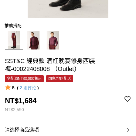
推薦搭配
SST&C 經典款 酒紅晚宴修身西裝
褲-00022408008 （Outlet）
宅配满NT$3,000免运
国家/地区配送
5
(
2
则评论
)
NT$1,684
NT$2,590
请选择商品选项