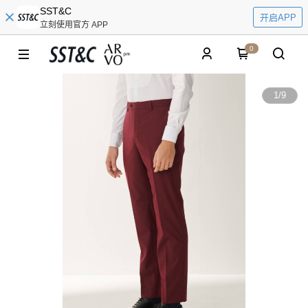
SST&C
开启APP
立刻使用官方 APP
0
1
/
9