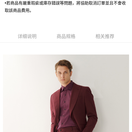
•若商品有嚴重瑕疵或庫存錯誤等問題，將協助取消訂單並且不會收
台湾乐天信用卡公司
取該商品費用。
AFTEE先享后付
相关说明
一、關於 AFTEE先享後付
ATM付款
1. 於付款方式選擇AFTEE先享後付，將跳出AFTEE先享後付手機驗證視
窗。
详细说明
商品规格
相关推荐
2. 進行簡訊驗證之後，即可完成結帳手續。
运送方式
3. 訂單確認後不需事先繳費，商品會配送至您的指定地址。
4. 下訂完成後，您的手機會收到一封繳費通知簡訊，APP會員則會收到
新竹物流宅配
AFTEE APP推播通知。
每笔NT$120，满NT$3,000(含以上)免运费
5. 收到商品當下無需繳費，確認無誤後，請再利用繳費通知簡訊或AFTEE
APP於四大便利商店‧ATM/網銀等方式進行付款。
新竹物流離島宅配
請留意繳費期限為 14 天。唯有下載 AFTEE App 成為 AFTEE 會員者方能享
每笔NT$350，满NT$3,500(含以上)免运费
有最長 45 天內付款之服務。
LINEX 宇迅國際
查看运费
繳費期限，為商家向您請款的時間，再加上使用AFTEE可延長的天數所計算
出。使用AFTEE下訂可以延長您收到商品前的繳費天數，但無法保證一定能
夠在期限內收到商品(例如:預購商品或預計到貨時間較長者)。因此無論收到
商品與否，仍需要請您在AFTEE規定的時間內完成繳費。
二、付款限制
1. 初次使用 AFTEE 時，將依認證結果及本公司審查結果，核予每個人不同
之上限額度