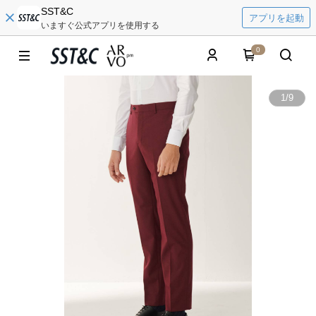
SST&C
アプリを起動
いますぐ公式アプリを使用する
0
1
/
9