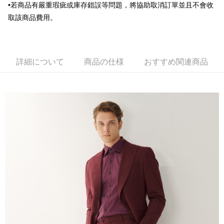
•若商品有嚴重瑕疵或庫存錯誤等問題，將協助取消訂單並且不會收
台湾楽天クレジットカード会社
AFTEE代金後払い
取該商品費用。
説明
一、 AFTEE代金後払いについて
ATM払い
1.お支払い方法でAFTEE代金後払いを選択すると、携帯電話認証ウィンド
ウが表示されます。
詳細について
商品の仕様
おすすめ関連商品
2.SMSで認証してお支払い手続を進めてください。
配送方法
3.注文するときのお支払いは不要です。商品はご指定の住所に配送されま
す。
新竹物流宅配
4.ご注文が完了すると、携帯に支払い通知のSMSが届きます。アプリ会員
配送毎にNT$120、NT$3,000以上で送料無料
の場合は、AFTEE アプリプッシュ通知が届きます。
5.商品受け取り時のお支払いは不要です。商品を確かめてから、SMSまた
新竹物流離島宅配
はアプリの通知に従って、4大コンビニ、またはATM/オンラインバンキン
グでお支払いください。
配送毎にNT$350、NT$3,500以上で送料無料
代金納付期限は最短で 14 日以内ですので、ご注意ください。AFTEE アプ
LINEX 宇迅國際
送料を確認
リをダウンロードして AFTEE 会員になるとお支払い期限を最長 45 日以内
まで延長できます。
お支払期限は、ショップが請求した期日と、AFTEEで延長できる日数をも
とに計算されます。AFTEEで注文すると、商品を受け取るまで支払い期限
を延長できますが、商品を期限内に受け取れない場合があります（例：予
約商品や商品到着日が比較的遅い商品）。そのため、商品到着の有無に関
わらず、AFTEEで指定された期限内にお支払いください。