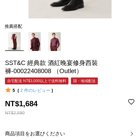
推薦搭配
SST&C 經典款 酒紅晚宴修身西裝
褲-00022408008 （Outlet）
自宅配送 NT$3,000以上で送料無料
国・地域配送
5
(
2
件のレビュー
)
NT$1,684
NT$2,590
商品項目をお選びください