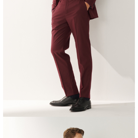
二、支払い限度額
1.初回 AFTEEを ご利用の際に、認証結果及び当社の審査の結果に基づ
き、限度額が設定されます。
2.決済金額は最低NT$20です。
3.現在、台湾の会員のみご利用いただけます。
三、利用規約「AFTEE代金後払い」（以下当サービスという）はネットプ
ロテクションズ（以下 AFTEE という）が提供し、AFTEEが代金を徴収し
ます。当サービスご利用の際に提供しなければならない個人情報（注文者
の氏名、電話番号、受取人の氏名、電話番号、受取人住所を含むがこれに
限らない）は、AFTEEに渡され当サービスで必要な範囲内で利用されま
す。AFTEEの個人情報の収集、処理、利用について、詳細はAFTEE公式ホ
ームページの『個人情報の収集、処理及び利用に関する声明』をご参照く
ださい（
https://aftee.tw/privacypolicy/
）。
AFTEEの初回ご利用の際に、審査を通過すれば、最高額がNT$10,000にな
ります。支払い期限を過ぎた場合、その金額に基づいて年利20%の遅延滞
納金が加算されます。未成年の利用者は、事前に法定代理人または後見人
の同意を得ればAFTEEをご利用いただけます。
個人情報の処理、利用について疑問がある、または関連する法律の権利を
行使したい場合は、ネットプロテクションズ
cs_tw@netprotections.co.jp
にご連絡ください。上記に示した個人情報を、必要な購入注文書とあわせ
てAFTEEにご提供いただく、またはAFTEEにあなたの個人情報の収集、処