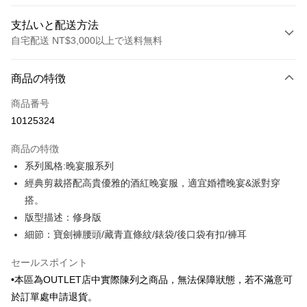
支払いと配送方法
自宅配送 NT$3,000以上で送料無料
お支払い方法
商品の特徴
クレジットカード1回払い
商品番号
クレジットカード分割払い
10125324
3回払い、金利0、毎回
NT$561
21行の銀行
商品の特徴
6回払い、金利0、毎回
NT$280
21行の銀行
合作金庫商業銀行
第一商業銀行
系列風格:晚宴服系列
華南商業銀行
彰化商業銀行
合作金庫商業銀行
第一商業銀行
LINE Pay
經典剪裁搭配高貴優雅的酒紅晚宴服，適宜婚禮晚宴&派對穿
上海商業儲蓄銀行
台北富邦商業銀行
華南商業銀行
彰化商業銀行
国泰世華商業銀行
兆豐國際商業銀行
搭。
Apple Pay
上海商業儲蓄銀行
台北富邦商業銀行
台湾中小企業銀行
台中商業銀行
版型描述：修身版
国泰世華商業銀行
兆豐國際商業銀行
HSBC(台湾)商業銀行
華泰商業銀行
JKOPAY
台湾中小企業銀行
台中商業銀行
細節：寶劍褲腰頭/藏青直條紋/錶袋/後口袋有扣/褲耳
聯邦商業銀行
遠東国際商業銀行
HSBC(台湾)商業銀行
華泰商業銀行
Easy Wallet
元大商業銀行
永豐商業銀行
聯邦商業銀行
遠東国際商業銀行
セールスポイント
玉山商業銀行
星展(台湾)商業銀行
元大商業銀行
永豐商業銀行
Google Pay
•本區為OUTLET店中實際陳列之商品，無法保障狀態，若不滿意可
台新國際商業銀行
中国信託商業銀行
玉山商業銀行
星展(台湾)商業銀行
於訂單處申請退貨。
台湾楽天クレジットカード会社
台新國際商業銀行
中国信託商業銀行
Plus Pay