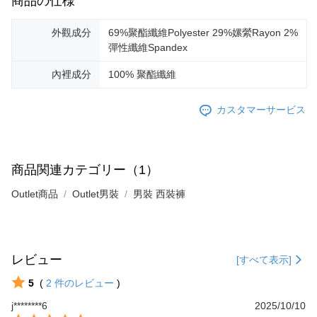
商品の仕様
外觀成分
69%聚酯纖維Polyester 29%嫘縈Rayon 2%
彈性纖維Spandex
內裡成分
100% 聚酯纖維
カスタマーサービス
商品関連カテゴリー（1）
Outlet商品
Outlet男裝
男裝 西裝褲
レビュー
[すべて表示]
5
(
2
件のレビュー
)
j********6
2025/10/10