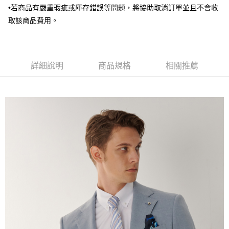
•若商品有嚴重瑕疵或庫存錯誤等問題，將協助取消訂單並且不會收
AFTEE先享後付
取該商品費用。
相關說明
【關於「AFTEE先享後付」】
ATM付款
AFTEE先享後付是「在收到商品之後才付款」的支付方式。 讓您購物簡單
便利好安心！
１．簡單：不需註冊會員、不需綁卡、不需儲值。
運送方式
詳細說明
商品規格
相關推薦
２．便利：只要手機號碼，簡訊認證，即可結帳。
３．安心：先確認商品／服務後，再付款。
新竹物流宅配
每筆NT$120，滿NT$3,000(含以上)免運費
【「AFTEE先享後付」結帳流程】
１．於結帳方式選擇「AFTEE先享後付」後，將跳轉至「AFTEE先享後付」
新竹物流離島宅配
結帳頁面，進行簡訊認證並確認金額後，即可完成結帳。
２．訂單成立數日內，您將收到繳費通知簡訊。
每筆NT$350，滿NT$3,500(含以上)免運費
３．收到繳費通知簡訊後14天內，點擊此簡訊中的連結，可透過四大超商／
ATM／網路銀行／等多元方式進行付款，方視為交易完成。
LINEX 宇迅國際
查看運費
※ 請注意：結帳手續完成當下不需立刻繳費，但若您需要取消訂單，請聯絡
購買商品的店家。未經商家同意取消之訂單仍視為有效，需透過AFTEE先享
後付繳納相關費用。
※ 交易是否成功請以「AFTEE先享後付 」之結帳頁面顯示為準，若有關於
是否繳費成功／繳費後需取消欲退款等相關疑問，請聯繫「AFTEE先享後付
客戶支援中心」
https://netprotections.freshdesk.com/support/home
【注意事項】
１．透過由恩沛科技股份有限公司提供之「AFTEE先享後付」服務完成之交