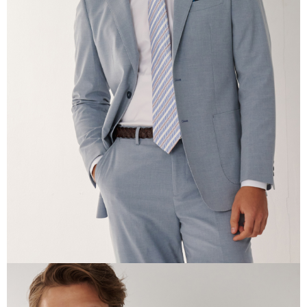
易，需依本服務之必要範圍內提供個人資料，並將交易相關給付款項請求債
權轉讓予恩沛科技股份有限公司。
２．關於個人資料處理事宜，請瀏覽以下網址：
https://aftee.tw/terms/#terms3
３．未成年的使用者請事先徵得法定代理人或監護人之同意方可使用
「AFTEE先享後付」，若未經同意申辦者引起之損失，本公司不負相關責
任。
４．使用「AFTEE先享後付」時，將依據個別帳號之用戶狀況，依本公司即
時審查核予不同之上限額度；若仍有額度不足之情形，本公司將視審查結果
請求用戶進行身份認證。
５．嚴禁一人註冊多個帳號或使用他人資訊註冊。若發現惡意使用之情形，
恩沛科技股份有限公司將有權停止該用戶之使用額度並採取法律行動。