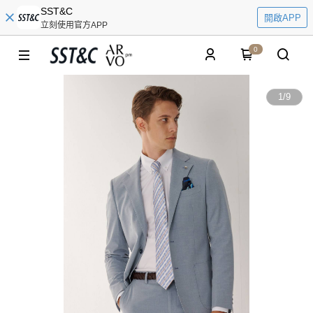
SST&C
開啟APP
立刻使用官方APP
0
1
/
9