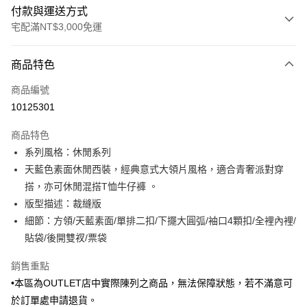
付款與運送方式
宅配滿NT$3,000免運
付款方式
商品特色
信用卡一次付款
商品編號
信用卡分期付款
10125301
3 期 0 利率 每期
NT$1,425
21家銀行
商品特色
6 期 0 利率 每期
NT$712
21家銀行
合作金庫商業銀行
第一商業銀行
系列風格：休閒系列
華南商業銀行
彰化商業銀行
合作金庫商業銀行
第一商業銀行
LINE Pay
天藍色素面休閒西裝，經典意式大領片風格，適合青奢派對穿
上海商業儲蓄銀行
台北富邦商業銀行
華南商業銀行
彰化商業銀行
國泰世華商業銀行
兆豐國際商業銀行
搭，亦可休閒混搭T恤牛仔褲 。
Apple Pay
上海商業儲蓄銀行
台北富邦商業銀行
臺灣中小企業銀行
台中商業銀行
版型描述：裁縫版
國泰世華商業銀行
兆豐國際商業銀行
匯豐（台灣）商業銀行
華泰商業銀行
街口支付
臺灣中小企業銀行
台中商業銀行
細節：方領/天藍素面/單排二扣/下擺大圓弧/袖口4顆扣/全裡內裡/
聯邦商業銀行
遠東國際商業銀行
匯豐（台灣）商業銀行
華泰商業銀行
貼袋/後開雙衩/票袋
悠遊付
元大商業銀行
永豐商業銀行
聯邦商業銀行
遠東國際商業銀行
玉山商業銀行
星展（台灣）商業銀行
元大商業銀行
永豐商業銀行
銷售重點
Google Pay
台新國際商業銀行
中國信託商業銀行
玉山商業銀行
星展（台灣）商業銀行
•本區為OUTLET店中實際陳列之商品，無法保障狀態，若不滿意可
台灣樂天信用卡公司
台新國際商業銀行
中國信託商業銀行
全盈+PAY
於訂單處申請退貨。
台灣樂天信用卡公司