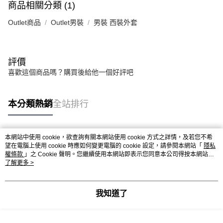
商品相關分類 (1)
Outlet商品
Outlet男裝
男裝 西裝外套
評價
喜歡這個商品嗎？購買後給他一個好評吧
本分類熱銷
全站排行
本網站中使用 cookie，欲查詢有關本網站使用 cookie 方式之詳情，及若您不希
熱門標籤
望在電腦上使用 cookie 時應如何變更電腦的 cookie 設定，請參閱本網站「
隱私
權條款
」之 Cookie 聲明。您繼續使用本網站即表示您同意本公司得按本網站使
用條款之 Cookie 聲明使用 cookie。
了解更多 >
我知道了