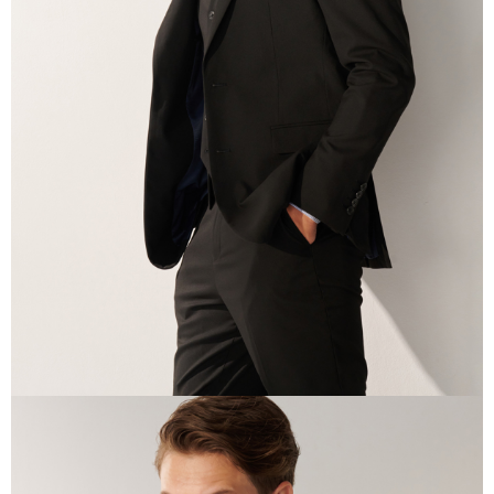
3. 目前僅支援台灣會員
三、聲明條款
「AFTEE先享後付」(下稱本服務)乃由恩沛科技股份有限公司(下稱 AFTEE )
所提供，並由 AFTEE 向您收取款項。因使用本服務所須提供之個人資料(包
含但不限於訂購人姓名、電話，收件人姓名、電話、收件地址)，將交付予
AFTEE 於本服務必要服務範圍內運用。關於 AFTEE 對於個人資料之蒐集、
處理、利用，詳參 AFTEE 官網之『個人資料蒐集、處理及利用告知聲明』
（
https://aftee.tw/privacypolicy/
）。
若款項超過繳費期限，將根據當次的金額加收年利率 16% 的逾期滯納金。
未成年的使用者，請事先徵得法定代理人或監護人之同意方可使用
AFTEE。
若您對於個人資料之處理、利用有任何疑問，或欲行使相關法律權利，請聯
繫恩沛科技股份有限公司。若您不同意我們將上開所示之個人資料，連同必
要之購買訂單資訊提供予 AFTEE ，或讓 AFTEE 蒐集處理利用您的個人資
料，請勿選用本服務。