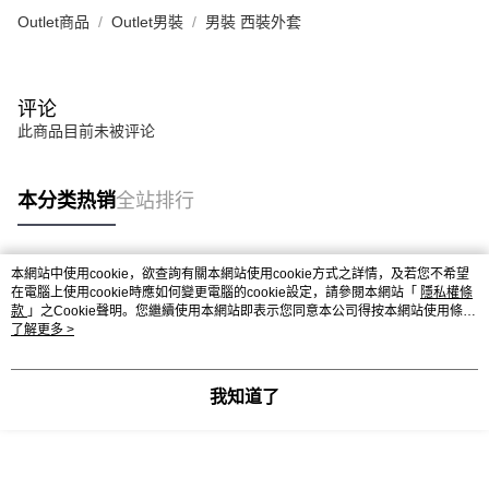
Outlet商品
Outlet男裝
男裝 西裝外套
评论
此商品目前未被评论
本分类热销
全站排行
本網站中使用cookie，欲查詢有關本網站使用cookie方式之詳情，及若您不希望
热门标签
在電腦上使用cookie時應如何變更電腦的cookie設定，請參閱本網站「
隱私權條
款
」之Cookie聲明。您繼續使用本網站即表示您同意本公司得按本網站使用條款
之Cookie聲明使用cookie。
了解更多 >
我知道了