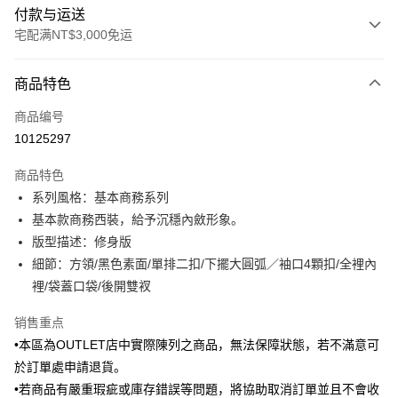
付款与运送
宅配满NT$3,000免运
付款方式
商品特色
信用卡一次付款
商品编号
信用卡分期付款
10125297
3期 0利率，每期
NT$1,295
21家银行
商品特色
6期 0利率，每期
NT$647
21家银行
合作金库商业银行
第一商业银行
系列風格：基本商務系列
华南商业银行
彰化商业银行
合作金库商业银行
第一商业银行
LINE Pay
基本款商務西裝，給予沉穩內斂形象。
上海商业储蓄银行
台北富邦商业银行
华南商业银行
彰化商业银行
国泰世华商业银行
兆丰国际商业银行
版型描述：修身版
Apple Pay
上海商业储蓄银行
台北富邦商业银行
台湾中小企业银行
台中商业银行
細節：方領/黑色素面/單排二扣/下擺大圓弧／袖口4顆扣/全裡內
国泰世华商业银行
兆丰国际商业银行
汇丰（台湾）商业银行
华泰商业银行
街口支付
台湾中小企业银行
台中商业银行
裡/袋蓋口袋/後開雙衩
联邦商业银行
远东国际商业银行
汇丰（台湾）商业银行
华泰商业银行
悠遊付
元大商业银行
永丰商业银行
销售重点
联邦商业银行
远东国际商业银行
玉山商业银行
星展（台湾）商业银行
元大商业银行
永丰商业银行
•本區為OUTLET店中實際陳列之商品，無法保障狀態，若不滿意可
Google Pay
台新国际商业银行
中国信托商业银行
玉山商业银行
星展（台湾）商业银行
於訂單處申請退貨。
台湾乐天信用卡公司
台新国际商业银行
中国信托商业银行
Plus PAY
•若商品有嚴重瑕疵或庫存錯誤等問題，將協助取消訂單並且不會收
台湾乐天信用卡公司