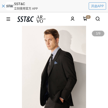
SST&C
开启APP
立刻使用官方 APP
0
1
/
9