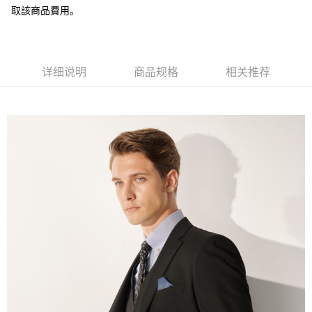
取該商品費用。
AFTEE先享后付
相关说明
一、關於 AFTEE先享後付
ATM付款
1. 於付款方式選擇AFTEE先享後付，將跳出AFTEE先享後付手機驗證視
窗。
详细说明
商品规格
相关推荐
2. 進行簡訊驗證之後，即可完成結帳手續。
运送方式
3. 訂單確認後不需事先繳費，商品會配送至您的指定地址。
4. 下訂完成後，您的手機會收到一封繳費通知簡訊，APP會員則會收到
新竹物流宅配
AFTEE APP推播通知。
每笔NT$120，满NT$3,000(含以上)免运费
5. 收到商品當下無需繳費，確認無誤後，請再利用繳費通知簡訊或AFTEE
APP於四大便利商店‧ATM/網銀等方式進行付款。
新竹物流離島宅配
請留意繳費期限為 14 天。唯有下載 AFTEE App 成為 AFTEE 會員者方能享
每笔NT$350，满NT$3,500(含以上)免运费
有最長 45 天內付款之服務。
LINEX 宇迅國際
查看运费
繳費期限，為商家向您請款的時間，再加上使用AFTEE可延長的天數所計算
出。使用AFTEE下訂可以延長您收到商品前的繳費天數，但無法保證一定能
夠在期限內收到商品(例如:預購商品或預計到貨時間較長者)。因此無論收到
商品與否，仍需要請您在AFTEE規定的時間內完成繳費。
二、付款限制
1. 初次使用 AFTEE 時，將依認證結果及本公司審查結果，核予每個人不同
之上限額度
2. 結帳金額須大於NT$30