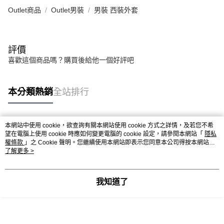
Outlet商品
Outlet男裝
男裝 西裝外套
評價
喜歡這個商品嗎？購買後給他一個好評吧
本分類熱銷
全站排行
本網站中使用 cookie，欲查詢有關本網站使用 cookie 方式之詳情，及若您不希
熱門標籤
望在電腦上使用 cookie 時應如何變更電腦的 cookie 設定，請參閱本網站「
隱私
權條款
」之 Cookie 聲明。您繼續使用本網站即表示您同意本公司得按本網站使
用條款之 Cookie 聲明使用 cookie。
了解更多 >
我知道了