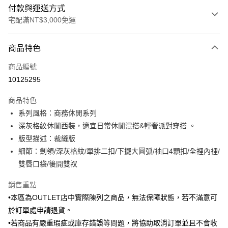
付款與運送方式
宅配滿NT$3,000免運
付款方式
商品特色
信用卡一次付款
商品編號
信用卡分期付款
10125295
3 期 0 利率 每期
NT$1,425
21家銀行
商品特色
6 期 0 利率 每期
NT$712
21家銀行
合作金庫商業銀行
第一商業銀行
系列風格：商務休閒系列
華南商業銀行
彰化商業銀行
合作金庫商業銀行
第一商業銀行
LINE Pay
深灰格紋休閒西裝，適宜日常休閒混搭&輕奢派對穿搭 。
上海商業儲蓄銀行
台北富邦商業銀行
華南商業銀行
彰化商業銀行
國泰世華商業銀行
兆豐國際商業銀行
版型描述：裁縫版
Apple Pay
上海商業儲蓄銀行
台北富邦商業銀行
臺灣中小企業銀行
台中商業銀行
細節：劍領/深灰格紋/單排二扣/下擺大圓弧/袖口4顆扣/全裡內裡/
國泰世華商業銀行
兆豐國際商業銀行
匯豐（台灣）商業銀行
華泰商業銀行
街口支付
臺灣中小企業銀行
台中商業銀行
雙唇口袋/後開雙衩
聯邦商業銀行
遠東國際商業銀行
匯豐（台灣）商業銀行
華泰商業銀行
悠遊付
元大商業銀行
永豐商業銀行
銷售重點
聯邦商業銀行
遠東國際商業銀行
玉山商業銀行
星展（台灣）商業銀行
元大商業銀行
永豐商業銀行
•本區為OUTLET店中實際陳列之商品，無法保障狀態，若不滿意可
Google Pay
台新國際商業銀行
中國信託商業銀行
玉山商業銀行
星展（台灣）商業銀行
於訂單處申請退貨。
台灣樂天信用卡公司
台新國際商業銀行
中國信託商業銀行
全盈+PAY
•若商品有嚴重瑕疵或庫存錯誤等問題，將協助取消訂單並且不會收
台灣樂天信用卡公司