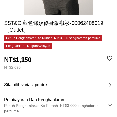
SST&C 藍色條紋修身版襯衫-00062408019
（Outlet）
Penuh Penghantaran Ke Rumah, NT$3,000 penghataran percuma
Penghantaran Negara/Wilayah
NT$1,150
NT$2,090
Sila pilih variasi produk.
Pembayaran Dan Penghantaran
Penuh Penghantaran Ke Rumah, NT$3,000 penghataran
percuma