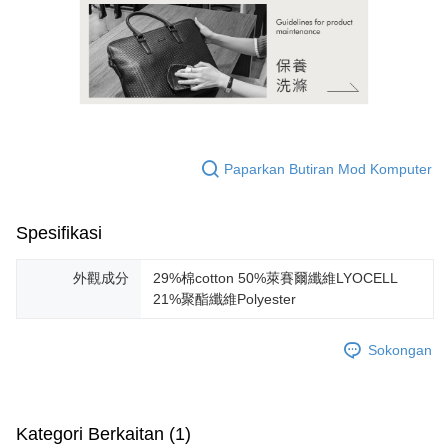
Paparkan Butiran Mod Komputer
Spesifikasi
外觀成分
29%棉cotton 50%萊賽爾纖維LYOCELL
21%聚酯纖維Polyester
Sokongan
Kategori Berkaitan (1)