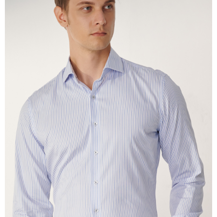
untuk menggunakan AFTEE.
Sila hubungi NP Taiwan Inc. di
cs_tw@netprotections.co.jp
jika anda
mempunyai sebarang kebimbangan mengenai pemprosesan dan
penggunaan pada data peribadi. Jika anda tidak bersetuju dengan data
peribadi yang disenaraikan seperti di atas akan dikumpul dan digunakan
oleh AFTEE, sila jangan gunakan perkhidmatan ini.