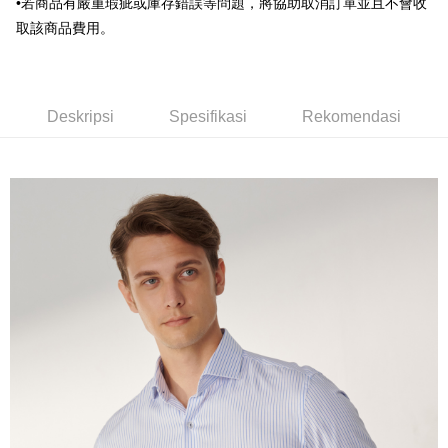
Deskripsi
•若商品有嚴重瑕疵或庫存錯誤等問題，將協助取消訂單並且不會收
Bank Komersial E.SUN
DBS Bank
Taiwan
Pertama, Mengenai Perkhidmatan AFTEE Beli Sekarang Bayar Kemudian
取該商品費用。
Bank Antarabangsa
Bank CTBC
Pemindahan ATM
1. Dengan memilih AFTEE sebagai kaedah pembayaran, mesej
Taishin
pengesahan AFTEE akan muncul.
Syarikat Kad Kredit
2. Anda boleh meneruskan pembayaran selepas pengesahan SMS.
Pilihan Penghantaran
Rakuten Taiwan
3. Tiada bayaran diperlukan apabila pesanan disahkan. Produk akan
dihantar ke alamat yang ditetapkan.
新竹物流宅配
Deskripsi
Spesifikasi
Rekomendasi
4. Setelah pesanan disahkan, anda akan menerima SMS pembayaran
NT$120/pesanan | Penghantaran percuma untuk pesanan
manakala ahli aplikasi akan menerima pemberitahuan tolak aplikasi
NT$3,000 atau lebih
AFTEE.
5. Tiada bayaran diperlukan apabila anda menerima produk. Sila buat
pembayaran di empat kedai serbaneka utama, ATM atau perbankan
新竹物流離島宅配
dalam talian dengan SMS pembayaran atau pemberitahuan tolak aplikasi
NT$350/pesanan | Penghantaran percuma untuk pesanan
AFTEE.
NT$3,500 atau lebih
Sila ambil perhatian bahawa tempoh pembayaran adalah 14 hari. Walau
LINEX 宇迅國際
bagaimanapun, bagi mereka yang telah memuat turun Aplikasi AFTEE
Kadar Penghantaran
dan mendaftar sebagai ahli AFTEE boleh menikmati tempoh pembayaran
sehingga 45 hari.
Tempoh pembayaran dikira dari masa kedai meminta pembayaran anda,
ditambah dengan bilangan hari yang boleh dilanjutkan oleh AFTEE. Anda
boleh melanjutkan tempoh pembayaran anda sebelum anda menerima
pesanan. Walau bagaimanapun, tiada jaminan bahawa anda boleh
menerima pesanan anda semasa tempoh pembayaran (cth.: produk