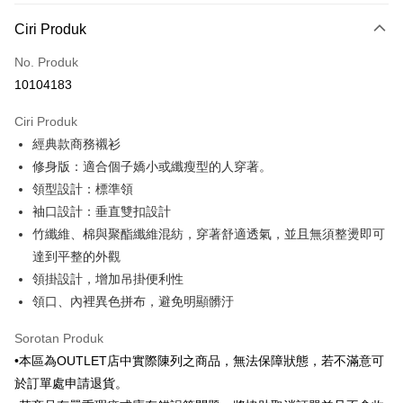
Kaedah Pembayaran
Ciri Produk
Kad Kredit (Bayaran Penuh)
No. Produk
Ansuran Kad Kredit
10104183
3 ansuran pada kadar faedah 0,
NT$383
setiap ansuran
Ciri Produk
21 Bank
6 ansuran pada kadar faedah 0,
NT$191
setiap
Taiwan Cooperative Bank
Bank Komersial Pertama
經典款商務襯衫
Hua Nan Commercial
Chang Hwa Commercial
ansuran
21 Bank
Bank
Bank
修身版：適合個子嬌小或纖瘦型的人穿著。
Taiwan Cooperative Bank
Bank Komersial Pertama
LINE Pay
The Shanghai
Bank Komersial Taipei
領型設計：標準領
Hua Nan Commercial Bank
Chang Hwa Commercial Bank
Commercial & Savings
Fubon
袖口設計：垂直雙扣設計
Apple Pay
The Shanghai Commercial &
Bank Komersial Taipei Fubon
Bank
Savings Bank
竹纖維、棉與聚酯纖維混紡，穿著舒適透氣，並且無須整燙即可
Bank Cathay United
Mega International
JKOPAY
Bank Cathay United
Mega International Commercial
達到平整的外觀
Commercial Bank
Bank
領掛設計，增加吊掛便利性
Taiwan Business Bank
Taichung Commercial
Easy Wallet
Taiwan Business Bank
Taichung Commercial Bank
Bank
領口、內裡異色拼布，避免明顯髒汙
HSBC Bank (Taiwan) Limited
Hwatai Bank
Google Pay
HSBC Bank (Taiwan)
Hwatai Bank
Union Bank of Taiwan
Far Eastern International Bank
Limited
Sorotan Produk
Yuanta Commercial Bank
Bank SinoPac
Plus PAY
Union Bank of Taiwan
Far Eastern International
•本區為OUTLET店中實際陳列之商品，無法保障狀態，若不滿意可
Bank Komersial E.SUN
DBS Bank
Bank
AFTEE
於訂單處申請退貨。
Bank Antarabangsa Taishin
Bank CTBC
Yuanta Commercial Bank
Bank SinoPac
Syarikat Kad Kredit Rakuten