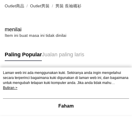
Outlet商品
Outlet男裝
男裝 長袖襯衫
menilai
Item ini buat masa ini tidak dinilai
Paling Popular
Jualan paling laris
Laman web ini ada menggunakan kuki. Sekiranya anda ingin mengetahui
Tag Popular
secara terperinci bagaimana kuki digunakan di laman web ini, dan bagaimana
untuk mengubah tetapan kuki komputer anda. Jika anda tidak mahu
menggunakan kuki di komputer anda, sila rujuk penerangan mengenai kuki.
Butiran >
Dasar Privasi
Laman web ini ada menggunakan kuki. Sekiranya anda ingin
mengetahui secara terperinci bagaimana kuki digunakan di laman web ini,
dan bagaimana untuk mengubah tetapan kuki komputer anda. Jika anda tidak
Faham
mahu menggunakan kuki di komputer anda, sila rujuk penerangan mengenai
kuki.