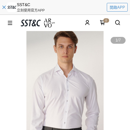
SST&C
開啟APP
立刻使用官方APP
0
1
/
7