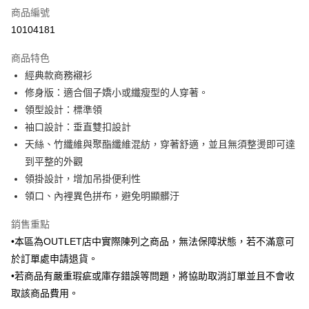
商品編號
信用卡分期付款
10104181
3 期 0 利率 每期
NT$383
21家銀行
商品特色
6 期 0 利率 每期
NT$191
21家銀行
合作金庫商業銀行
第一商業銀行
經典款商務襯衫
華南商業銀行
彰化商業銀行
合作金庫商業銀行
第一商業銀行
LINE Pay
修身版：適合個子嬌小或纖瘦型的人穿著。
上海商業儲蓄銀行
台北富邦商業銀行
華南商業銀行
彰化商業銀行
國泰世華商業銀行
兆豐國際商業銀行
領型設計：標準領
Apple Pay
上海商業儲蓄銀行
台北富邦商業銀行
臺灣中小企業銀行
台中商業銀行
袖口設計：垂直雙扣設計
國泰世華商業銀行
兆豐國際商業銀行
匯豐（台灣）商業銀行
華泰商業銀行
街口支付
臺灣中小企業銀行
台中商業銀行
天絲、竹纖維與聚酯纖維混紡，穿著舒適，並且無須整燙即可達
聯邦商業銀行
遠東國際商業銀行
匯豐（台灣）商業銀行
華泰商業銀行
到平整的外觀
悠遊付
元大商業銀行
永豐商業銀行
聯邦商業銀行
遠東國際商業銀行
領掛設計，增加吊掛便利性
玉山商業銀行
星展（台灣）商業銀行
元大商業銀行
永豐商業銀行
Google Pay
領口、內裡異色拼布，避免明顯髒汙
台新國際商業銀行
中國信託商業銀行
玉山商業銀行
星展（台灣）商業銀行
台灣樂天信用卡公司
台新國際商業銀行
中國信託商業銀行
全盈+PAY
銷售重點
台灣樂天信用卡公司
•本區為OUTLET店中實際陳列之商品，無法保障狀態，若不滿意可
AFTEE先享後付
於訂單處申請退貨。
相關說明
【關於「AFTEE先享後付」】
•若商品有嚴重瑕疵或庫存錯誤等問題，將協助取消訂單並且不會收
ATM付款
AFTEE先享後付是「在收到商品之後才付款」的支付方式。 讓您購物簡單
取該商品費用。
便利好安心！